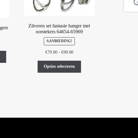
Zilveren set fantasie hanger met
gers
oorstekers 64654-65969
AANBIEDING!
Prijsklasse:
€
79.00
-
€
99.00
€79.00
Dit
tot
Opties selecteren
product
€99.00
heeft
meerdere
variaties.
Deze
optie
kan
gekozen
worden
op