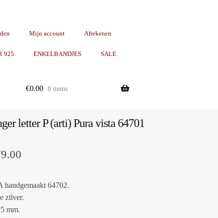
rden
Mijn account
Afrekenen
R 925
ENKELBANDJES
SALE
€
0.00
0 items
ger letter P (arti) Pura vista 64701
Prijsklasse:
79.00
€25.00
 A handgemaakt 64702.
tot
e zilver.
€79.00
 15 mm.