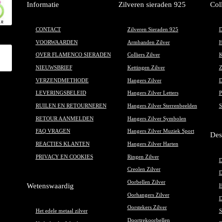
Informatie
Zilveren sieraden 925
Col
CONTACT
Zilveren Sieraden 925
D
VOORWAARDEN
Armbanden Zilver
H
OVER FLAMENCO SIERADEN
Colliers Zilver
K
NIEUWSBRIEF
Kettingen Zilver
Z
VERZENDMETHODE
Hangers Zilver
D
LEVERINGSBELEID
Hangers Zilver Letters
P
RUILEN EN RETOURNEREN
Hangers Zilver Sterrenbeelden
S
RETOUR AANMELDEN
Hangers Zilver Symbolen
FAQ VRAGEN
Hangers Zilver Muziek Sport
Des
REACTIES KLANTEN
Hangers Zilver Harten
PRIVACY EN COOKIES
Ringen Zilver
D
Creolen Zilver
D
Oorbellen Zilver
Wetenswaardig
H
Oorhangers Zilver
D
Oorstekers Zilver
Het edele metaal zilver
S
Doortrekoorbellen