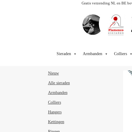
Gratis verzending NL en BE bo
Ga
Ga
door
naar
Sieraden
Armbanden
Colliers
naar
de
navigatie
inhoud
Nieuw
Alle sieraden
Armbanden
Colliers
Hangers
Kettingen
Ringen