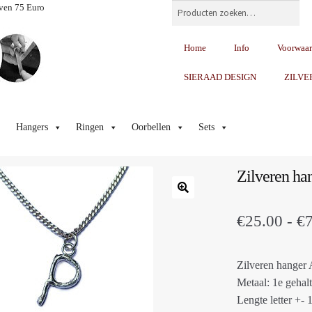
Zoeken
ven 75 Euro
Home
Info
Voorwaa
SIERAAD DESIGN
ZILVE
Hangers
Ringen
Oorbellen
Sets
Zilveren han
€
25.00
-
€
Zilveren hanger
Metaal: 1e gehalt
Lengte letter +-