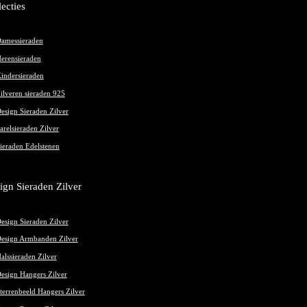
de
lecties
productpagina
amessieraden
erensieraden
indersieraden
ilveren sieraden 925
esign Sieraden Zilver
arelsieraden Zilver
ieraden Edelstenen
ign Sieraden Zilver
esign Sieraden Zilver
esign Armbanden Zilver
alssieraden Zilver
esign Hangers Zilver
terrenbeeld Hangers Zilver