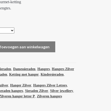
urmet-ketting
lengtes.
Toevoegen aan winkelwagen
sieraden
,
Damessieraden
,
Hangers
,
Hangers Zilver
raden
,
Ketting met hanger
,
Kindersieraden
,
zilver
,
Hanger Zilver
,
Hangers Zilver Letters
,
ieraden hangers
,
Sieraden Zilver
,
Silver jewellery
,
Zilveren hanger letter P
,
Zilveren hangers