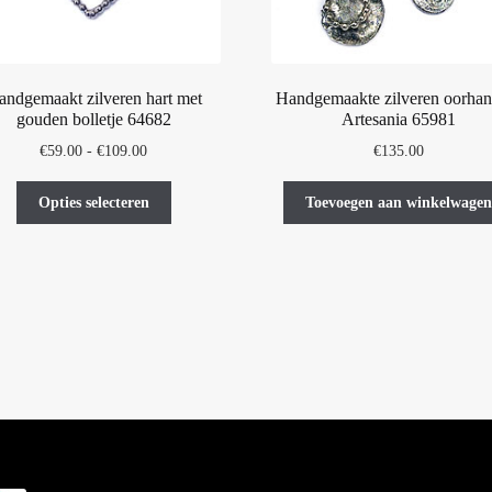
andgemaakt zilveren hart met
Handgemaakte zilveren oorhan
gouden bolletje 64682
Artesania 65981
Prijsklasse:
€
59.00
-
€
109.00
€
135.00
€59.00
Dit
tot
Opties selecteren
Toevoegen aan winkelwagen
product
€109.00
heeft
meerdere
variaties.
Deze
optie
kan
gekozen
worden
op
de
productpagina