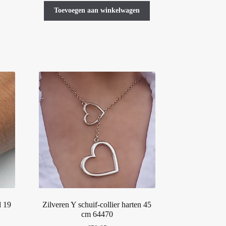
asse:
Toevoegen aan winkelwagen
t
oduct
eft
erdere
iaties.
ze
tie
n
kozen
rden
oductpagina
d 19
Zilveren Y schuif-collier harten 45
cm 64470