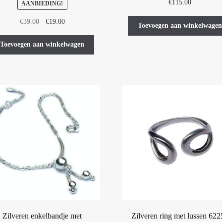
€
115.00
AANBIEDING!
Oorspronkelijke
Huidige
€
39.00
€
19.00
Toevoegen aan winkelwagen
prijs
prijs
was:
is:
Toevoegen aan winkelwagen
€39.00.
€19.00.
Zilveren enkelbandje met
Zilveren ring met lussen 622