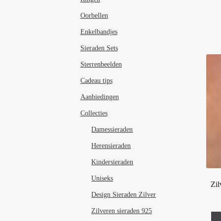
Oorbellen
Enkelbandjes
Sieraden Sets
Sterrenbeelden
Cadeau tips
Aanbiedingen
Collecties
Damessieraden
Herensieraden
Kindersieraden
Uniseks
Zil
Design Sieraden Zilver
Zilveren sieraden 925