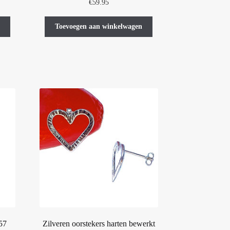
€
59.95
Toevoegen aan winkelwagen
57
Zilveren oorstekers harten bewerkt