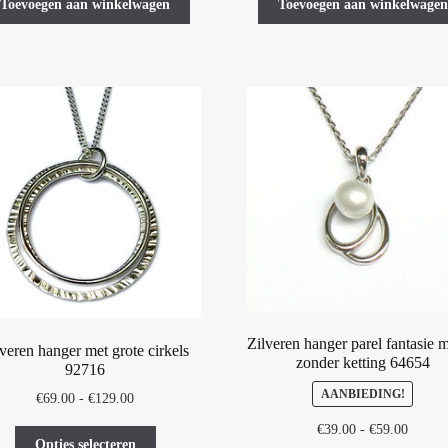
Toevoegen aan winkelwagen
Toevoegen aan winkelwagen
Zilveren hanger parel fantasie m
lveren hanger met grote cirkels
zonder ketting 64654
92716
AANBIEDING!
Prijsklasse:
€
69.00
-
€
129.00
€69.00
Prijskl
€
39.00
-
€
59.00
Dit
tot
Opties selecteren