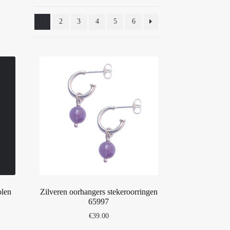
1
2
3
4
5
6
olen
Zilveren oorhangers stekeroorringen
65997
€
39.00