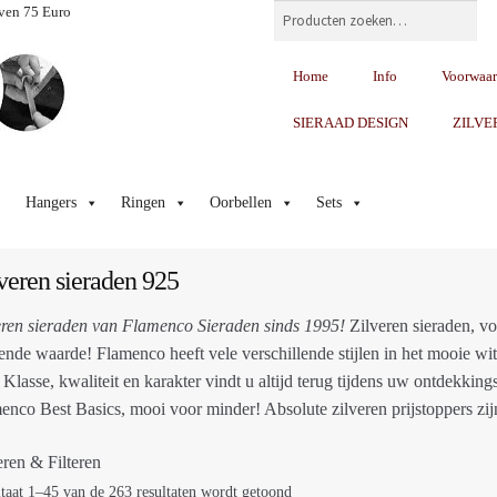
Zoeken
ven 75 Euro
Home
Info
Voorwaa
SIERAAD DESIGN
ZILVE
Hangers
Ringen
Oorbellen
Sets
veren sieraden 925
eren sieraden van Flamenco Sieraden sinds 1995!
Zilveren sieraden, v
vende waarde! Flamenco heeft vele verschillende stijlen in het mooie witt
! Klasse, kwaliteit en karakter vindt u altijd terug tijdens uw ontdekking
enco Best Basics, mooi voor minder! Absolute zilveren prijstoppers zij
eren & Filteren
taat 1–45 van de 263 resultaten wordt getoond