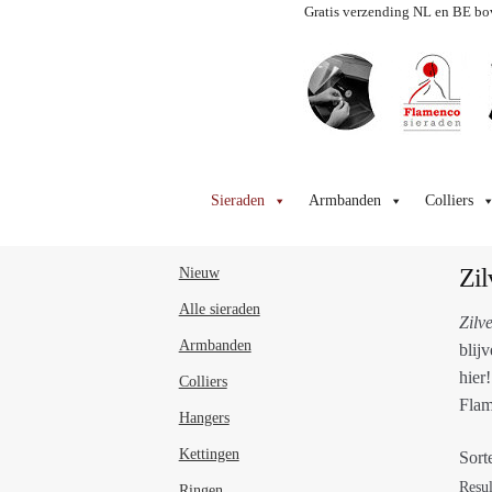
Gratis verzending NL en BE bo
Ga
Ga
door
naar
Sieraden
Armbanden
Colliers
naar
de
navigatie
inhoud
Zil
Nieuw
Alle sieraden
Zilv
Armbanden
blij
hier
Colliers
Flam
Hangers
Kettingen
Sort
Resul
Ringen