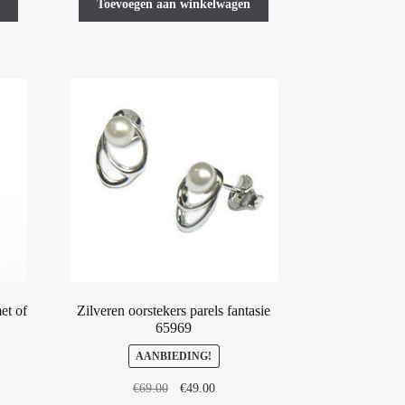
Toevoegen aan winkelwagen
et of
Zilveren oorstekers parels fantasie
65969
AANBIEDING!
asse:
Oorspronkelijke
Huidige
€
69.00
€
49.00