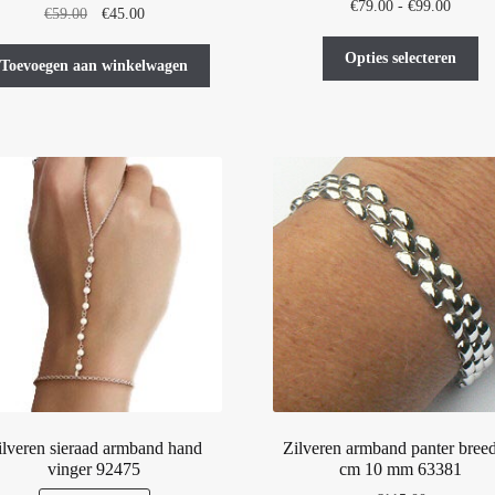
Prijskl
€
79.00
-
€
99.00
Oorspronkelijke
Huidige
€
59.00
€
45.00
€79.00
prijs
prijs
Di
tot
Opties selecteren
was:
is:
Toevoegen aan winkelwagen
pr
€99.00
€59.00.
€45.00.
he
me
var
De
op
ka
ge
wo
op
de
pr
ilveren sieraad armband hand
Zilveren armband panter bree
vinger 92475
cm 10 mm 63381