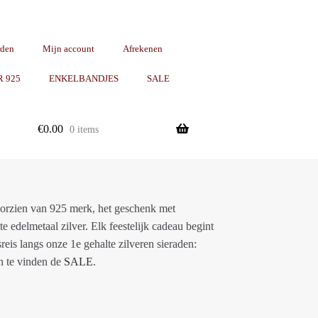
rden
Mijn account
Afrekenen
R 925
ENKELBANDJES
SALE
€
0.00
0 items
oorzien van 925 merk, het geschenk met
e edelmetaal zilver. Elk feestelijk cadeau begint
sreis langs onze 1e gehalte zilveren sieraden:
n te vinden de
SALE
.