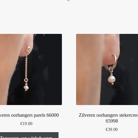
veren oorhangers parels 66000
Zilveren oorhangers stekercre
65998
€
19.00
€
39.00