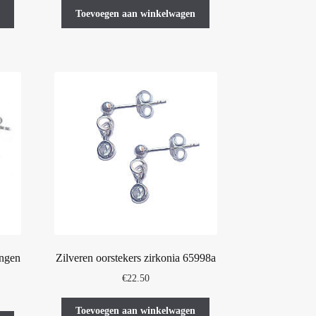
Toevoegen aan winkelwagen
ingen
Zilveren oorstekers zirkonia 65998a
€
22.50
Toevoegen aan winkelwagen