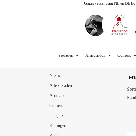
Gratis verzending NL en BE bo
Ga
Ga
door
naar
Sieraden
Armbanden
Colliers
naar
de
navigatie
inhoud
len
Nieuw
Alle sieraden
Sort
Armbanden
Resul
Colliers
Hangers
Kettingen
Ringen