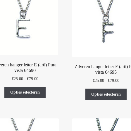
optie
op
kan
ka
gekozen
ge
worden
wo
op
op
de
de
productpagina
pr
veren hanger letter E (arti) Pura
Zilveren hanger letter F (arti) 
vista 64690
vista 64695
Prijsklasse:
€
25.00
-
€
79.00
Prijskl
€
25.00
-
€
79.00
€25.00
€25.00
Dit
tot
Di
Opties selecteren
tot
Opties selecteren
product
€79.00
pr
€79.00
heeft
he
meerdere
me
variaties.
var
Deze
De
optie
op