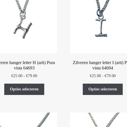
kan
ka
gekozen
ge
worden
wo
op
op
de
de
productpagina
pr
veren hanger letter H (arti) Pura
Zilveren hanger letter I (arti) 
vista 64693
vista 64694
Prijsklasse:
Prijskl
€
25.00
-
€
79.00
€
25.00
-
€
79.00
€25.00
€25.00
Dit
Di
tot
tot
Opties selecteren
Opties selecteren
product
pr
€79.00
€79.00
heeft
he
meerdere
me
variaties.
var
Deze
De
optie
op