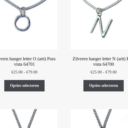
kan
ka
gekozen
ge
worden
wo
op
op
de
de
productpagina
pr
veren hanger letter O (arti) Pura
Zilveren hanger letter N (arti) 
vista 64701
vista 64700
Prijsklasse:
Prijskl
€
25.00
-
€
79.00
€
25.00
-
€
79.00
€25.00
€25.00
Dit
Di
tot
tot
Opties selecteren
Opties selecteren
product
pr
€79.00
€79.00
heeft
he
meerdere
me
variaties.
var
Deze
De
optie
op
kan
ka