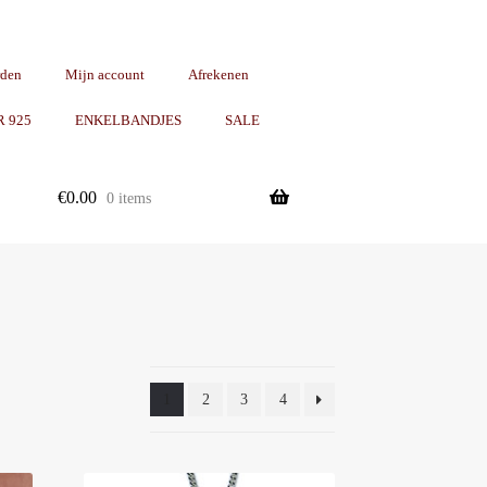
rden
Mijn account
Afrekenen
R 925
ENKELBANDJES
SALE
€
0.00
0 items
1
2
3
4