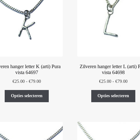
kan
ka
gekozen
ge
worden
wo
op
op
de
de
productpagina
pr
veren hanger letter K (arti) Pura
Zilveren hanger letter L (arti) 
vista 64697
vista 64698
Prijsklasse:
Prijskl
€
25.00
-
€
79.00
€
25.00
-
€
79.00
€25.00
€25.00
Dit
Di
tot
tot
Opties selecteren
Opties selecteren
product
pr
€79.00
€79.00
heeft
he
meerdere
me
variaties.
var
Deze
De
optie
op