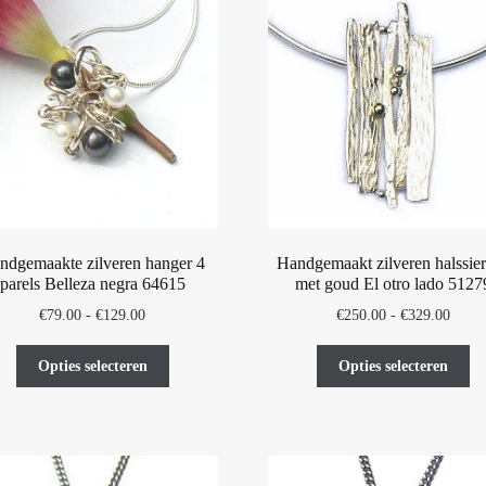
optie
op
kan
ka
gekozen
ge
worden
wo
op
op
de
de
productpagina
pr
ndgemaakte zilveren hanger 4
Handgemaakt zilveren halssie
parels Belleza negra 64615
met goud El otro lado 5127
Prijsklasse:
Prijsk
€
79.00
-
€
129.00
€
250.00
-
€
329.00
€79.00
€250.
Dit
Di
tot
tot
Opties selecteren
Opties selecteren
product
pr
€129.00
€329.
heeft
he
meerdere
me
variaties.
var
Deze
De