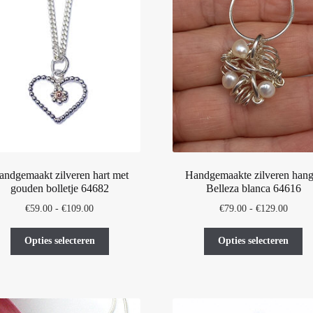
andgemaakt zilveren hart met
Handgemaakte zilveren hang
gouden bolletje 64682
Belleza blanca 64616
Prijsklasse:
Prijskl
€
59.00
-
€
109.00
€
79.00
-
€
129.00
€59.00
€79.0
Dit
Di
tot
tot
Opties selecteren
Opties selecteren
product
pr
€109.00
€129.
heeft
he
meerdere
me
variaties.
var
Deze
De