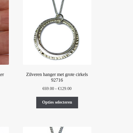
er
Zilveren hanger met grote cirkels
92716
asse:
Prijsklasse:
€
69.00
-
€
129.00
0
€69.00
t
Dit
tot
Opties selecteren
oduct
product
00
€129.00
eft
heeft
erdere
meerdere
iaties.
variaties.
ze
Deze