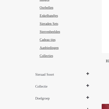
Oorbellen
Enkelbandjes
Sieraden Sets
Sterrenbeelden
Cadeau tips
Aanbiedingen
Collecties
H
Sieraad Soort
Colliers
Collectie
Hangers
Kettingen
Design Sieraden Zilver
Sieraden Sets
Doelgroep
Parelsieraden Zilver
Sieraden Edelstenen
Damessieraden