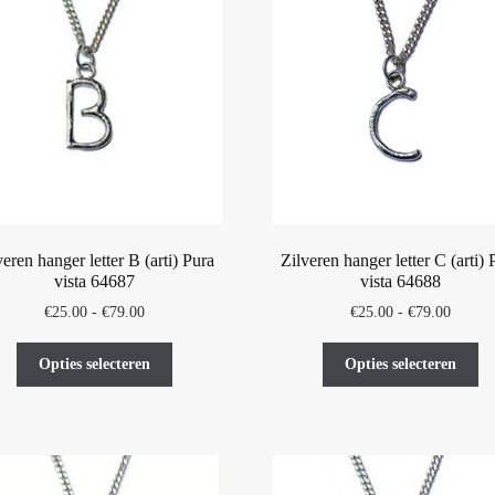
optie
op
kan
ka
gekozen
ge
worden
wo
op
op
de
de
productpagina
pr
veren hanger letter B (arti) Pura
Zilveren hanger letter C (arti) 
vista 64687
vista 64688
Prijsklasse:
Prijskl
€
25.00
-
€
79.00
€
25.00
-
€
79.00
€25.00
€25.00
Dit
Di
tot
tot
Opties selecteren
Opties selecteren
product
pr
€79.00
€79.00
heeft
he
meerdere
me
variaties.
var
Deze
De