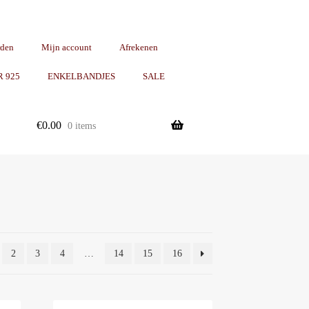
rden
Mijn account
Afrekenen
R 925
ENKELBANDJES
SALE
€
0.00
0 items
2
3
4
…
14
15
16