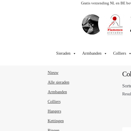
Gratis verzending NL en BE bo
Ga
Ga
door
naar
Sieraden
Armbanden
Colliers
naar
de
navigatie
inhoud
Col
Nieuw
Alle sieraden
Sort
Armbanden
Resul
Colliers
Hangers
Kettingen
Ringen