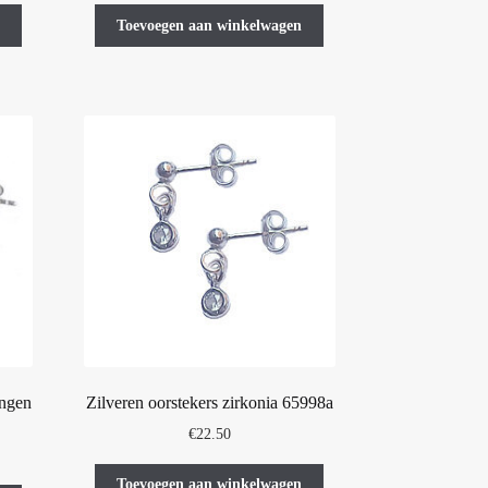
Toevoegen aan winkelwagen
ingen
Zilveren oorstekers zirkonia 65998a
€
22.50
Toevoegen aan winkelwagen