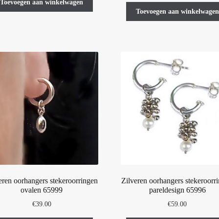
Toevoegen aan winkelwagen
Toevoegen aan winkelwagen
eren oorhangers stekeroorringen
Zilveren oorhangers stekeroorr
ovalen 65999
pareldesign 65996
€
39.00
€
59.00