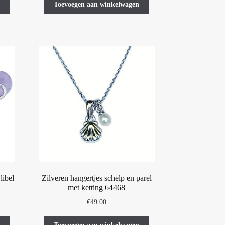
Toevoegen aan winkelwagen
libel
Zilveren hangertjes schelp en parel
met ketting 64468
€
49.00