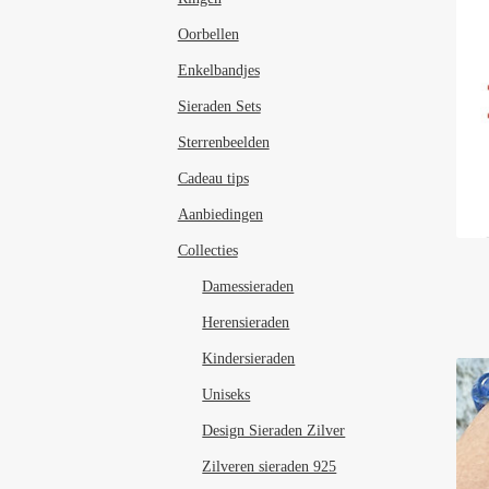
Oorbellen
Enkelbandjes
Sieraden Sets
Sterrenbeelden
Cadeau tips
Aanbiedingen
Collecties
Damessieraden
Herensieraden
Kindersieraden
Uniseks
Design Sieraden Zilver
Zilveren sieraden 925