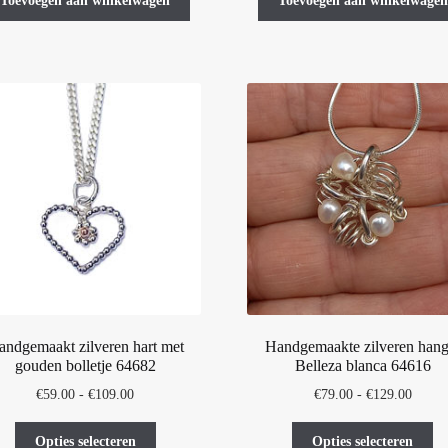
Toevoegen aan winkelwagen
Toevoegen aan winkelwagen
andgemaakt zilveren hart met
Handgemaakte zilveren hang
gouden bolletje 64682
Belleza blanca 64616
Prijsklasse:
Prijskl
€
59.00
-
€
109.00
€
79.00
-
€
129.00
€59.00
€79.0
Dit
Di
tot
tot
Opties selecteren
Opties selecteren