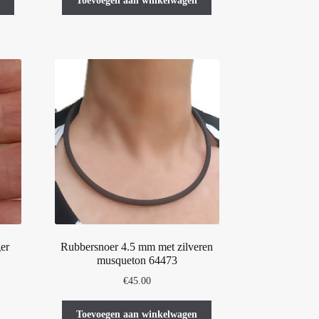
Toevoegen aan winkelwagen
er
Rubbersnoer 4.5 mm met zilveren
musqueton 64473
asse:
€
45.00
0
t
Toevoegen aan winkelwagen