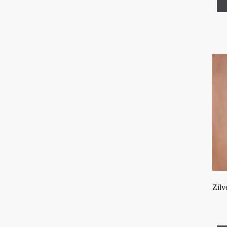
Platte balletjes
18 - 20 cm
Ring ringen
18 - 21 cm
Rolex
18 - 22 cm
Roos roosjes
19 - 22 cm
Rubbersnoer
+ extra verlengstukje
Saxofoon
Schakel ogen
Slangen
Staafje staafjes
Veer veren
Venetiaans
Vossenstaart
Zon maan
Zilv