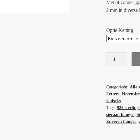
Met of zonder go
2 mm in diverse 
Optie Ketting
Zilveren
hanger
letter
A
(arti)
Categorieën:
Alle 
Letters
,
Herensie
Pura
Uniseks
vista
Tags:
925 sterling 
64686
sieraad hanger
,
S
aantal
Zilveren hanger
,