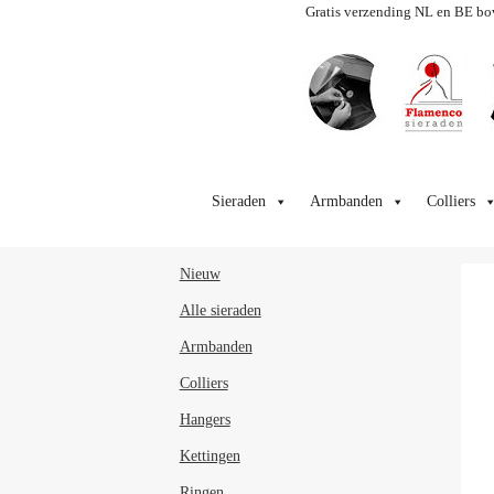
Gratis verzending NL en BE bo
Ga
Ga
door
naar
Sieraden
Armbanden
Colliers
naar
de
navigatie
inhoud
Nieuw
Alle sieraden
Armbanden
Colliers
Hangers
Kettingen
Ringen