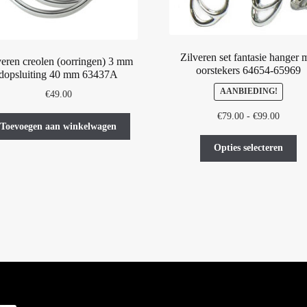
Zilveren set fantasie hanger 
veren creolen (oorringen) 3 mm
oorstekers 64654-65969
dopsluiting 40 mm 63437A
AANBIEDING!
€
49.00
Prijskl
€
79.00
-
€
99.00
Toevoegen aan winkelwagen
€79.00
Di
tot
Opties selecteren
pr
€99.00
he
me
var
De
op
ka
ge
wo
op