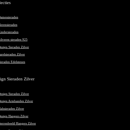
lecties
oductpagina
amessieraden
erensieraden
indersieraden
ilveren sieraden 925
esign Sieraden Zilver
arelsieraden Zilver
ieraden Edelstenen
ign Sieraden Zilver
esign Sieraden Zilver
esign Armbanden Zilver
alssieraden Zilver
esign Hangers Zilver
terrenbeeld Hangers Zilver