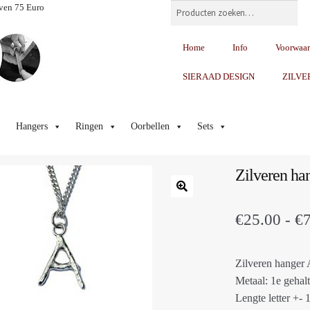
Zoeken
ven 75 Euro
Home
Info
Voorwaa
SIERAAD DESIGN
ZILVE
Hangers
Ringen
Oorbellen
Sets
Zilveren han
€
25.00
-
€
Zilveren hanger
Metaal: 1e gehalt
Lengte letter +-