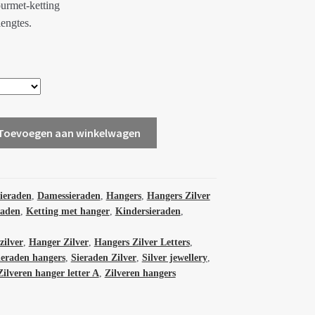
urmet-ketting
lengtes.
Toevoegen aan winkelwagen
sieraden
,
Damessieraden
,
Hangers
,
Hangers Zilver
raden
,
Ketting met hanger
,
Kindersieraden
,
zilver
,
Hanger Zilver
,
Hangers Zilver Letters
,
ieraden hangers
,
Sieraden Zilver
,
Silver jewellery
,
Zilveren hanger letter A
,
Zilveren hangers