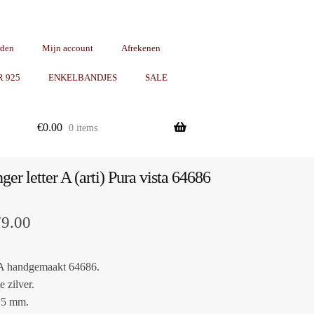
rden
Mijn account
Afrekenen
R 925
ENKELBANDJES
SALE
€
0.00
0 items
ger letter A (arti) Pura vista 64686
Prijsklasse:
79.00
€25.00
 A handgemaakt 64686.
tot
e zilver.
€79.00
 15 mm.