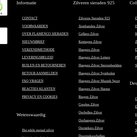
de
Informatie
Zilveren sieraden 925
Col
pr
CONTACT
Zilveren Sieraden 925
D
VOORWAARDEN
Armbanden Zilver
H
OVER FLAMENCO SIERADEN
Colliers Zilver
K
NIEUWSBRIEF
Kettingen Zilver
Z
VERZENDMETHODE
Hangers Zilver
D
LEVERINGSBELEID
Hangers Zilver Letters
P
RUILEN EN RETOURNEREN
Hangers Zilver Sterrenbeelden
S
RETOUR AANMELDEN
Hangers Zilver Symbolen
FAQ VRAGEN
Hangers Zilver Muziek Sport
Des
REACTIES KLANTEN
Hangers Zilver Harten
PRIVACY EN COOKIES
Ringen Zilver
D
Creolen Zilver
D
Oorbellen Zilver
Wetenswaardig
H
Oorhangers Zilver
D
Oorstekers Zilver
Het edele metaal zilver
S
Doortrekoorbellen