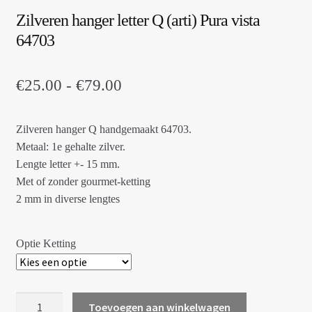
Zilveren hanger letter Q (arti) Pura vista
64703
Prijsklasse:
€
25.00
-
€
79.00
€25.00
Zilveren hanger Q handgemaakt 64703.
tot
Metaal: 1e gehalte zilver.
€79.00
Lengte letter +- 15 mm.
Met of zonder gourmet-ketting
2 mm in diverse lengtes
Optie Ketting
Zilveren
Toevoegen aan winkelwagen