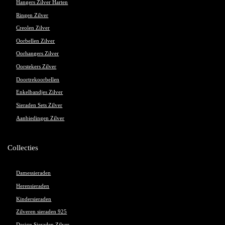
Hangers Zilver Harten
Ringen Zilver
Creolen Zilver
Oorbellen Zilver
Oorhangers Zilver
Oorstekers Zilver
Doortrekoorbellen
Enkelbandjes Zilver
Sieraden Sets Zilver
Aanbiedingen Zilver
Collecties
Damessieraden
Herensieraden
Kindersieraden
Zilveren sieraden 925
Design Sieraden Zilver