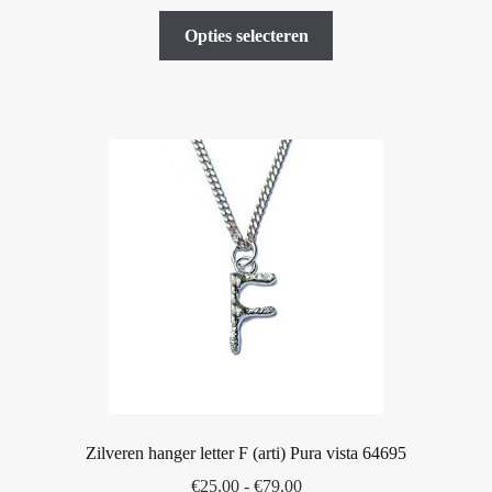
€25.00
Dit
tot
Opties selecteren
product
€79.00
heeft
meerdere
variaties.
Deze
optie
kan
gekozen
worden
op
de
productpagina
Zilveren hanger letter F (arti) Pura vista 64695
Prijsklasse:
€
25.00
-
€
79.00