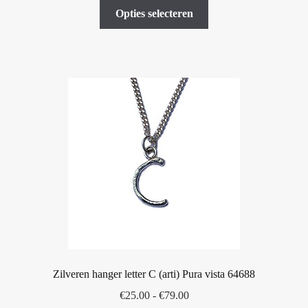
Dit
tot
Opties selecteren
product
€79.00
heeft
meerdere
variaties.
Deze
optie
kan
gekozen
worden
op
de
productpagina
Zilveren hanger letter C (arti) Pura vista 64688
Prijsklasse:
€
25.00
-
€
79.00