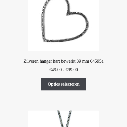
Zilveren hanger hart bewerkt 39 mm 64595a
Prijsklasse:
€
49.00
-
€
99.00
€49.00
Dit
tot
Opties selecteren
product
€99.00
heeft
meerdere
variaties.
Deze
optie