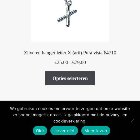
worden
op
de
productpagina
Zilveren hanger letter X (arti) Pura vista 64710
Prijsklasse:
€
25.00
-
€
79.00
€25.00
Dit
tot
Opties selecteren
product
€79.00
heeft
meerdere
variaties.
We gebruiken cookies om ervoor te zorgen dat onze website
Deze
zo soepel mogelijk draait. Ik ga akkoord met de privacy- en
cookieverklaring.
optie
kan
Oké
Liever niet
Meer lezen
0
Zoeken
Zoeken naar:
gekozen