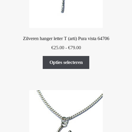
de
productpagina
Zilveren hanger letter T (arti) Pura vista 64706
Prijsklasse:
€
25.00
-
€
79.00
€25.00
Dit
tot
Opties selecteren
product
€79.00
heeft
meerdere
variaties.
Deze
optie
kan
gekozen
worden