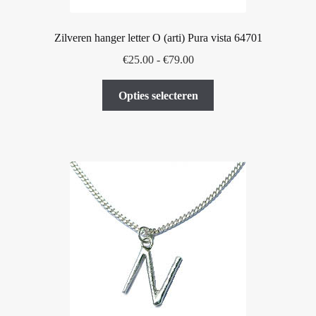
Zilveren hanger letter O (arti) Pura vista 64701
Prijsklasse:
€
25.00
-
€
79.00
€25.00
Dit
tot
Opties selecteren
product
€79.00
heeft
meerdere
variaties.
Deze
optie
kan
gekozen
worden
op
de
productpagina