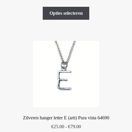
€25.00
Dit
tot
Opties selecteren
product
€79.00
heeft
meerdere
variaties.
Deze
optie
kan
gekozen
worden
op
de
productpagina
Zilveren hanger letter E (arti) Pura vista 64690
Prijsklasse:
€
25.00
-
€
79.00