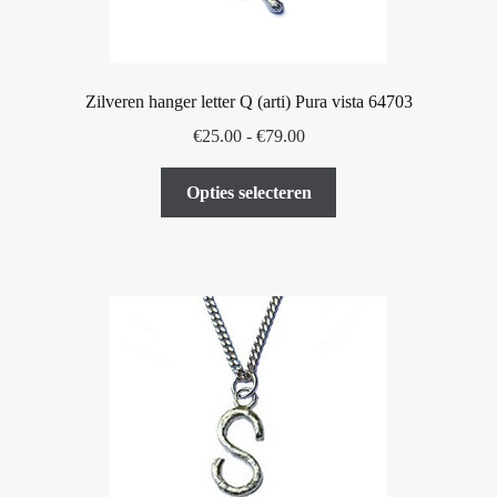
productpagina
Zilveren hanger letter Q (arti) Pura vista 64703
Prijsklasse:
€
25.00
-
€
79.00
€25.00
Dit
tot
Opties selecteren
product
€79.00
heeft
meerdere
variaties.
Deze
optie
kan
gekozen
worden
op
de