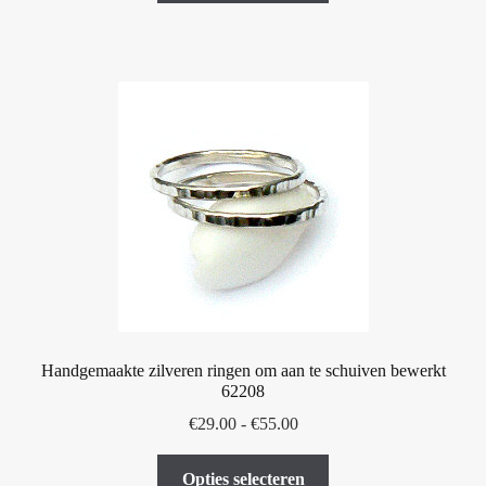
€329.00
heeft
meerdere
variaties.
Deze
optie
kan
gekozen
worden
op
de
productpagina
Handgemaakte zilveren ringen om aan te schuiven bewerkt
62208
Prijsklasse:
€
29.00
-
€
55.00
€29.00
Dit
tot
Opties selecteren