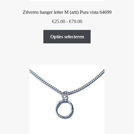
Zilveren hanger letter M (arti) Pura vista 64699
Prijsklasse:
€
25.00
-
€
79.00
€25.00
Dit
tot
Opties selecteren
product
€79.00
heeft
meerdere
variaties.
Deze
optie
kan
gekozen
worden
op
de
productpagina