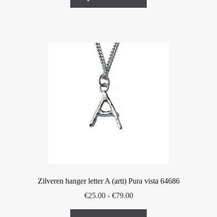
product
€55.00
heeft
meerdere
variaties.
Deze
optie
kan
gekozen
worden
op
de
productpagina
Zilveren hanger letter A (arti) Pura vista 64686
Prijsklasse:
€
25.00
-
€
79.00
€25.00
Dit