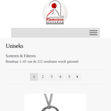
Ga
Ga
door
naar
naar
de
navigatie
inhoud
Uniseks
Sorteren & Filteren
Resultaat 1–45 van de 212 resultaten wordt getoond
1
2
3
4
5