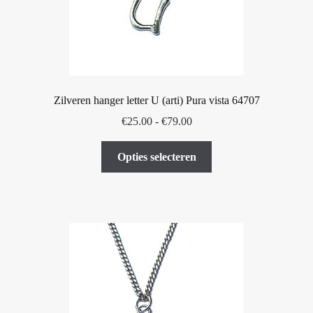
op
de
productpagina
Zilveren hanger letter U (arti) Pura vista 64707
Prijsklasse:
€
25.00
-
€
79.00
€25.00
Dit
tot
Opties selecteren
product
€79.00
heeft
meerdere
variaties.
Deze
optie
kan
gekozen
worden