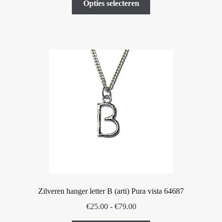
tot
Opties selecteren
product
€79.00
heeft
meerdere
variaties.
Deze
optie
kan
gekozen
worden
op
de
productpagina
Zilveren hanger letter B (arti) Pura vista 64687
Prijsklasse:
€
25.00
-
€
79.00
€25.00