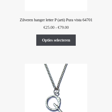
Zilveren hanger letter P (arti) Pura vista 64701
Prijsklasse:
€
25.00
-
€
79.00
€25.00
Dit
tot
Opties selecteren
product
€79.00
heeft
meerdere
variaties.
Deze
optie
kan
gekozen
worden
op
de