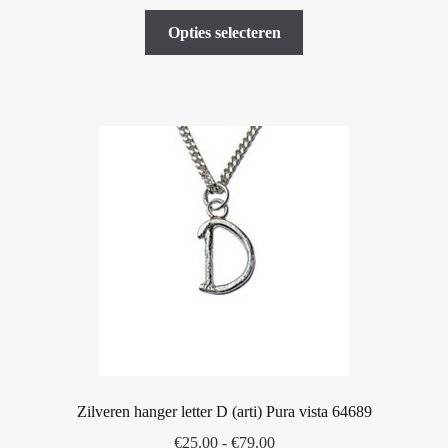
€25.00
Dit
tot
Opties selecteren
product
€79.00
heeft
meerdere
variaties.
Deze
optie
kan
gekozen
worden
op
de
productpagina
Zilveren hanger letter D (arti) Pura vista 64689
Prijsklasse:
€
25.00
-
€
79.00