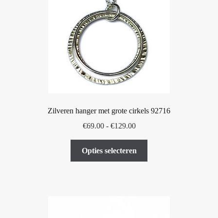
kan
gekozen
worden
op
de
productpagina
Zilveren hanger met grote cirkels 92716
Prijsklasse:
€
69.00
-
€
129.00
€69.00
Dit
tot
Opties selecteren
product
€129.00
heeft
meerdere
variaties.
Deze