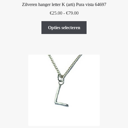
Zilveren hanger letter K (arti) Pura vista 64697
Prijsklasse:
€
25.00
-
€
79.00
€25.00
Dit
tot
Opties selecteren
product
€79.00
heeft
meerdere
variaties.
Deze
optie
kan
gekozen
worden
op
de
productpagina