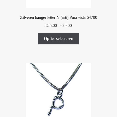
Zilveren hanger letter N (arti) Pura vista 64700
Prijsklasse:
€
25.00
-
€
79.00
€25.00
Dit
tot
Opties selecteren
product
€79.00
heeft
meerdere
variaties.
Deze
optie
kan
gekozen
worden
op
de
productpagina