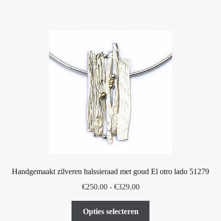
Handgemaakt zilveren halssieraad met goud El otro lado 51279
Prijsklasse:
€
250.00
-
€
329.00
€250.00
Dit
tot
Opties selecteren
product