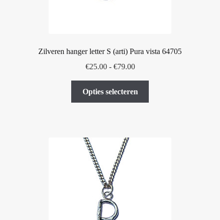
productpagina
Zilveren hanger letter S (arti) Pura vista 64705
Prijsklasse:
€
25.00
-
€
79.00
€25.00
Dit
tot
Opties selecteren
product
€79.00
heeft
meerdere
variaties.
Deze
optie
kan
gekozen
worden
op