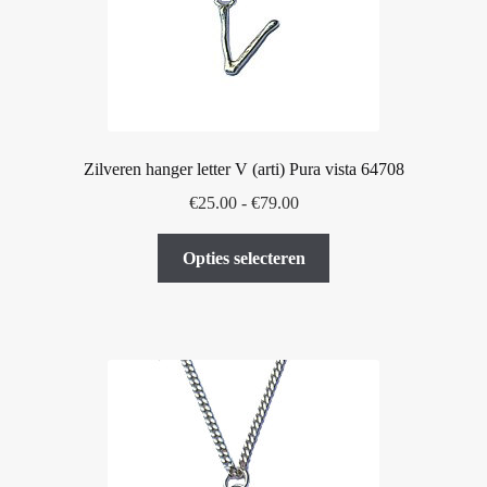
op
de
productpagina
Zilveren hanger letter V (arti) Pura vista 64708
Prijsklasse:
€
25.00
-
€
79.00
€25.00
Dit
tot
Opties selecteren
product
€79.00
heeft
meerdere
variaties.
Deze
optie
kan
gekozen