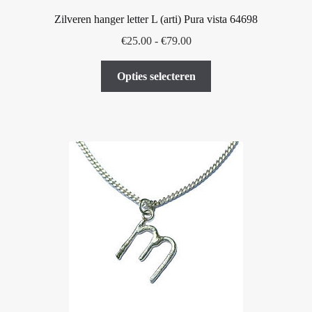
Zilveren hanger letter L (arti) Pura vista 64698
Prijsklasse:
€
25.00
-
€
79.00
€25.00
Dit
tot
Opties selecteren
product
€79.00
heeft
meerdere
variaties.
Deze
optie
kan
gekozen
worden
op
de
productpagina