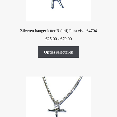
de
productpagina
Zilveren hanger letter R (arti) Pura vista 64704
Prijsklasse:
€
25.00
-
€
79.00
€25.00
Dit
tot
Opties selecteren
product
€79.00
heeft
meerdere
variaties.
Deze
optie
kan
gekozen
worden
op