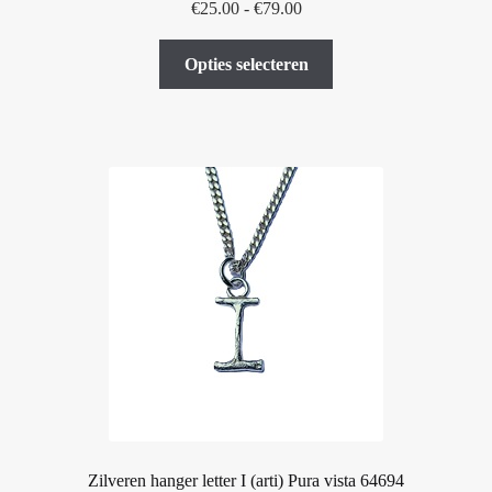
Prijsklasse:
€
25.00
-
€
79.00
€25.00
Dit
tot
Opties selecteren
product
€79.00
heeft
meerdere
variaties.
Deze
optie
kan
gekozen
worden
op
de
productpagina
Zilveren hanger letter I (arti) Pura vista 64694