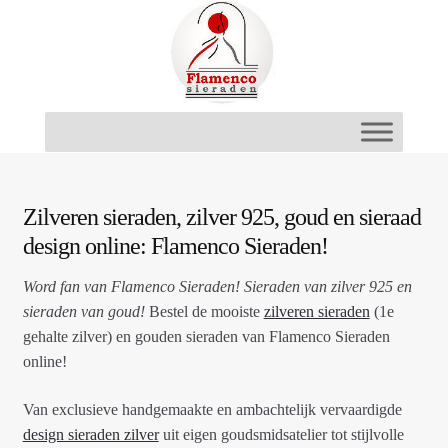
Ga
Ga
door
naar
naar
de
navigatie
inhoud
Zilveren sieraden, zilver 925, goud en sieraad
design online: Flamenco Sieraden!
Word fan van Flamenco Sieraden! Sieraden van zilver 925 en
sieraden van goud!
Bestel de mooiste
zilveren sieraden
(1e
gehalte zilver) en gouden sieraden van Flamenco Sieraden
online!
Van exclusieve handgemaakte en ambachtelijk vervaardigde
design sieraden zilver
uit eigen goudsmidsatelier tot stijlvolle