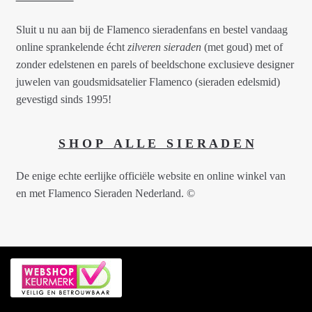
Sluit u nu aan bij de Flamenco sieradenfans en bestel vandaag
online sprankelende écht
zilveren sieraden
(met goud) met of
zonder edelstenen en parels of beeldschone exclusieve designer
juwelen van goudsmidsatelier Flamenco (sieraden edelsmid)
gevestigd sinds 1995!
S H O P A L L E S I E R A D E N
De enige echte eerlijke officiële website en online winkel van
en met Flamenco Sieraden Nederland. ©