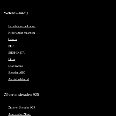
Wetenswaardig
Het edele metaal zilver
Nederlandse Waarborg
Galerie
Blog
SHOP INSTA
Links
Droomwens
Sieraden ABC
Archief edelsmid
Zilveren sieraden 925
Zilveren Sieraden 925
Armbanden Zilver