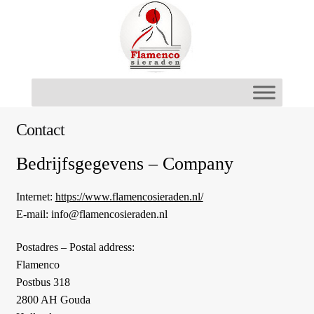
Ga
Ga
door
naar
naar
de
navigatie
inhoud
Contact
Bedrijfsgegevens – Company
Internet:
https://www.flamencosieraden.nl/
E-mail: info@flamencosieraden.nl
Postadres – Postal address:
Flamenco
Postbus 318
2800 AH Gouda