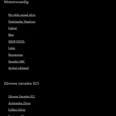
Wetenswaardig
Het edele metaal zilver
Nederlandse Waarborg
Galerie
Blog
SHOP INSTA
Links
Droomwens
Sieraden ABC
Archief edelsmid
Zilveren sieraden 925
Zilveren Sieraden 925
Armbanden Zilver
Colliers Zilver