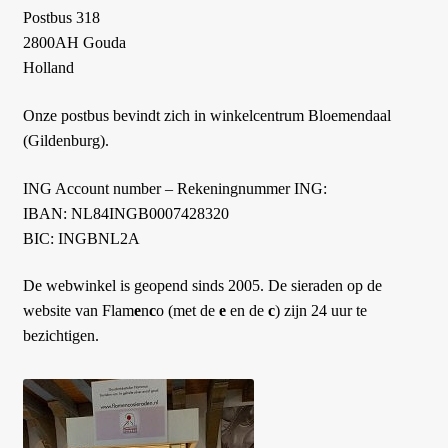
Postbus 318
2800AH Gouda
Holland
Onze postbus bevindt zich in winkelcentrum Bloemendaal
(Gildenburg).
ING Account number – Rekeningnummer ING:
IBAN: NL84INGB0007428320
BIC: INGBNL2A
De webwinkel is geopend sinds 2005.
De sieraden op de
website van Flam
e
n
c
o (met de
e
en de
c
) zijn 24 uur te
bezichtigen.