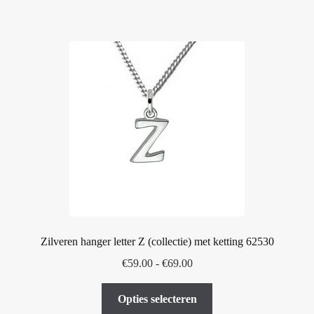
heeft
meerdere
variaties.
Deze
optie
kan
gekozen
worden
op
de
productpagina
Zilveren hanger letter Z (collectie) met ketting 62530
Prijsklasse:
€
59.00
-
€
69.00
€59.00
Dit
tot
Opties selecteren
product