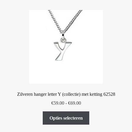
meerdere
variaties.
Deze
optie
kan
gekozen
worden
op
de
productpagina
Zilveren hanger letter Y (collectie) met ketting 62528
Prijsklasse:
€
59.00
-
€
69.00
€59.00
Dit
tot
Opties selecteren
product
€69.00
heeft