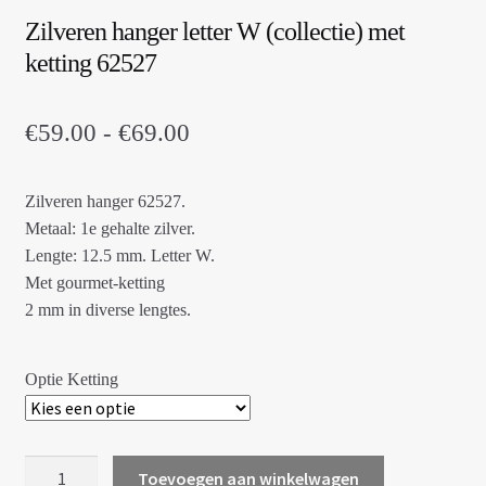
Zilveren hanger letter W (collectie) met
ketting 62527
Prijsklasse:
€
59.00
-
€
69.00
€59.00
Zilveren hanger 62527.
tot
Metaal: 1e gehalte zilver.
€69.00
Lengte: 12.5 mm. Letter W.
Met gourmet-ketting
2 mm in diverse lengtes.
Optie Ketting
Zilveren
Toevoegen aan winkelwagen