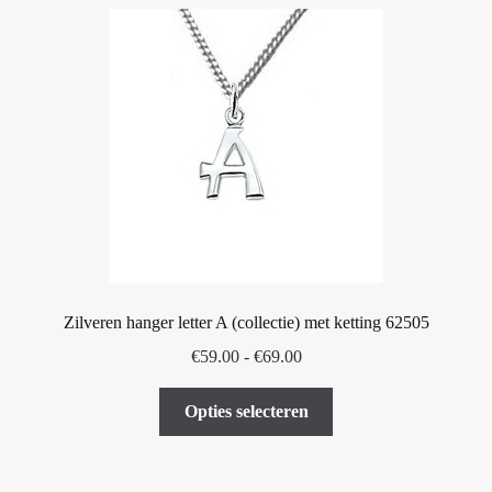
Zilveren hanger letter A (collectie) met ketting 62505
Prijsklasse:
€
59.00
-
€
69.00
€59.00
Dit
tot
Opties selecteren
product
€69.00
heeft
meerdere