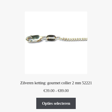
meerdere
variaties.
Deze
optie
kan
gekozen
worden
op
de
productpagina
Zilveren ketting: gourmet collier 2 mm 52221
Prijsklasse:
€
39.00
-
€
89.00
€39.00
Dit
tot
Opties selecteren
product
€89.00