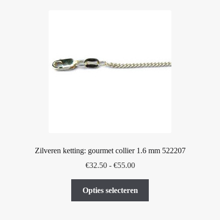
variaties.
Deze
optie
kan
gekozen
worden
op
de
productpagina
Zilveren ketting: gourmet collier 1.6 mm 522207
Prijsklasse:
€
32.50
-
€
55.00
€32.50
Dit
tot
Opties selecteren
product
€55.00
heeft