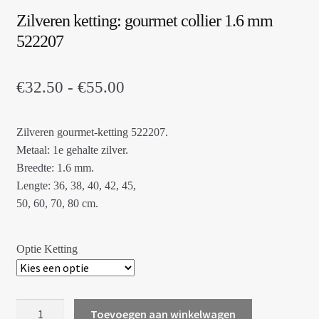
Zilveren ketting: gourmet collier 1.6 mm
522207
Prijsklasse:
€
32.50
-
€
55.00
€32.50
Zilveren gourmet-ketting 522207.
tot
Metaal: 1e gehalte zilver.
€55.00
Breedte: 1.6 mm.
Lengte: 36, 38, 40, 42, 45,
50, 60, 70, 80 cm.
Optie Ketting
Zilveren
Toevoegen aan winkelwagen