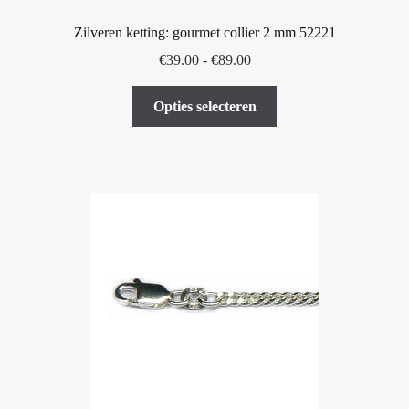
Zilveren ketting: gourmet collier 2 mm 52221
Prijsklasse:
€
39.00
-
€
89.00
€39.00
Dit
tot
Opties selecteren
product
€89.00
heeft
meerdere
variaties.
Deze
optie
kan
gekozen
worden
op
de
productpagina