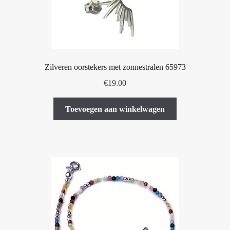
de
productpagina
Zilveren oorstekers met zonnestralen 65973
€
19.00
Toevoegen aan winkelwagen