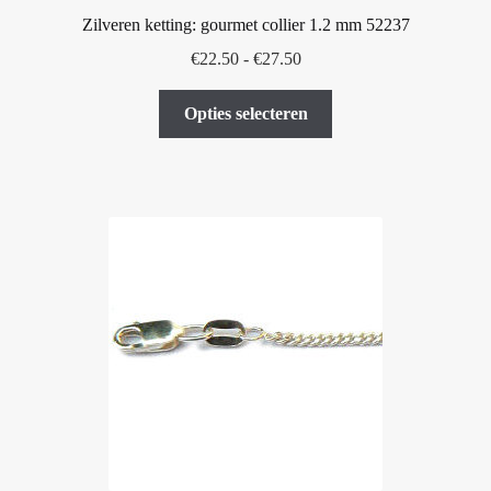
Zilveren ketting: gourmet collier 1.2 mm 52237
Prijsklasse:
€
22.50
-
€
27.50
€22.50
Dit
tot
Opties selecteren
product
€27.50
heeft
meerdere
variaties.
Deze
optie
kan
gekozen
worden
op
de
productpagina