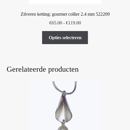
Zilveren ketting: gourmet collier 2.4 mm 522209
Prijsklasse:
€
65.00
-
€
119.00
€65.00
Dit
tot
Opties selecteren
product
€119.00
heeft
meerdere
variaties.
Gerelateerde producten
Deze
optie
kan
gekozen
worden
op
de
productpagina