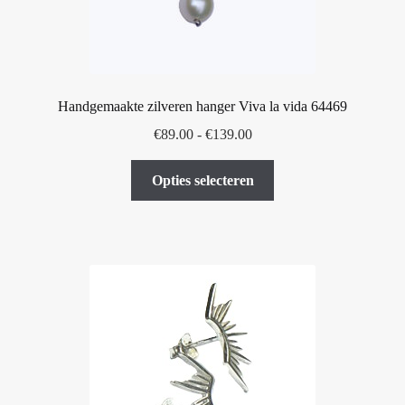
Handgemaakte zilveren hanger Viva la vida 64469
Prijsklasse:
€
89.00
-
€
139.00
€89.00
Dit
tot
Opties selecteren
product
€139.00
heeft
meerdere
variaties.
Deze
optie
kan
gekozen
worden
op