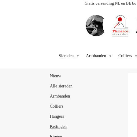
Gratis verzending NL en BE bo
Ga
Ga
door
naar
Sieraden
Armbanden
Colliers
naar
de
navigatie
inhoud
Nieuw
Alle sieraden
Armbanden
Colliers
Hangers
Kettingen
Ringen