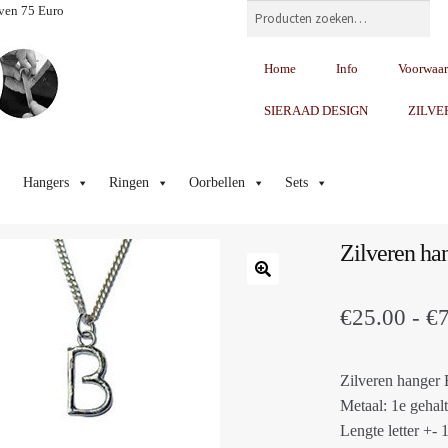
Zoeken
ven 75 Euro
Home
Info
Voorwaa
SIERAAD DESIGN
ZILVE
Hangers
Ringen
Oorbellen
Sets
Zilveren han
€
25.00
-
€
Zilveren hanger
Metaal: 1e gehalt
Lengte letter +-