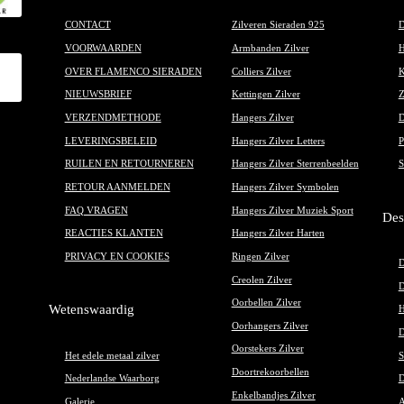
CONTACT
Zilveren Sieraden 925
D
VOORWAARDEN
Armbanden Zilver
H
OVER FLAMENCO SIERADEN
Colliers Zilver
K
NIEUWSBRIEF
Kettingen Zilver
Z
VERZENDMETHODE
Hangers Zilver
D
LEVERINGSBELEID
Hangers Zilver Letters
P
RUILEN EN RETOURNEREN
Hangers Zilver Sterrenbeelden
S
RETOUR AANMELDEN
Hangers Zilver Symbolen
FAQ VRAGEN
Hangers Zilver Muziek Sport
Des
REACTIES KLANTEN
Hangers Zilver Harten
PRIVACY EN COOKIES
Ringen Zilver
D
Creolen Zilver
D
Oorbellen Zilver
Wetenswaardig
H
Oorhangers Zilver
D
Oorstekers Zilver
Het edele metaal zilver
S
Doortrekoorbellen
Nederlandse Waarborg
D
Enkelbandjes Zilver
Galerie
A