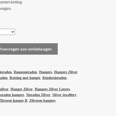
urmet-ketting
lengtes.
Toevoegen aan winkelwagen
sieraden
,
Damessieraden
,
Hangers
,
Hangers Zilver
raden
,
Ketting met hanger
,
Kindersieraden
,
zilver
,
Hanger Zilver
,
Hangers Zilver Letters
,
ieraden hangers
,
Sieraden Zilver
,
Silver jewellery
,
Zilveren hanger B
,
Zilveren hangers