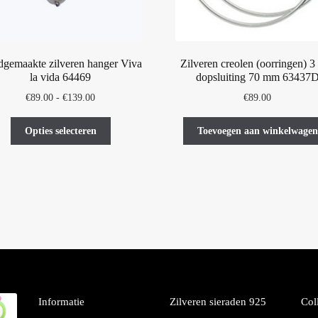
gemaakte zilveren hanger Viva
Zilveren creolen (oorringen) 
la vida 64469
dopsluiting 70 mm 63437
Prijsklasse:
€
89.00
-
€
139.00
€
89.00
€89.00
Dit
tot
Opties selecteren
Toevoegen aan winkelwagen
product
€139.00
heeft
meerdere
variaties.
Deze
optie
kan
gekozen
worden
op
de
Informatie
Zilveren sieraden 925
Col
productpagina