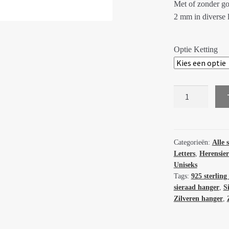
Met of zonder go
2 mm in diverse 
Optie Ketting
Zilveren
hanger
letter
B
(arti)
Categorieën:
Alle 
Letters
,
Herensie
Pura
Uniseks
vista
Tags:
925 sterling 
64687
sieraad hanger
,
S
aantal
Zilveren hanger
,