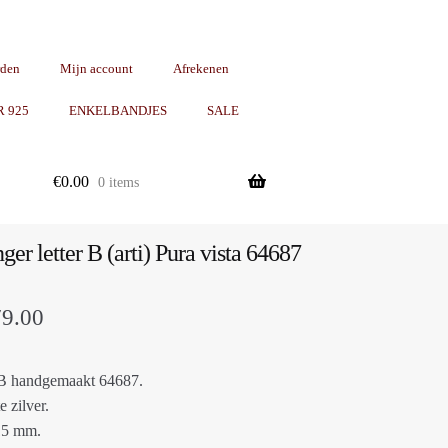
rden
Mijn account
Afrekenen
R 925
ENKELBANDJES
SALE
€
0.00
0 items
ger letter B (arti) Pura vista 64687
Prijsklasse:
79.00
€25.00
 B handgemaakt 64687.
tot
e zilver.
€79.00
 15 mm.