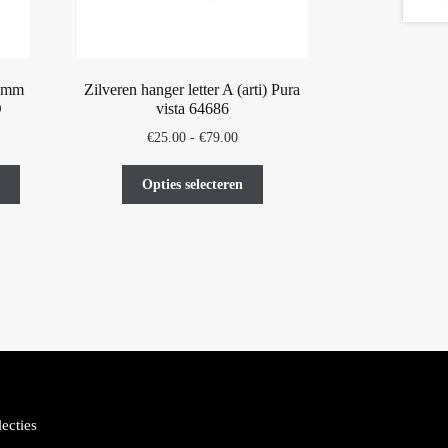
3 mm
Zilveren hanger letter A (arti) Pura
D
vista 64686
Prijsklasse:
€
25.00
-
€
79.00
€25.00
Dit
tot
Opties selecteren
product
€79.00
heeft
meerdere
variaties.
Deze
optie
kan
gekozen
worden
op
de
lecties
productpagina