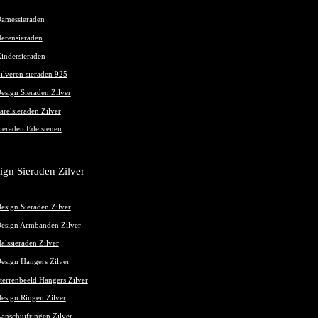
amessieraden
erensieraden
indersieraden
ilveren sieraden 925
esign Sieraden Zilver
arelsieraden Zilver
ieraden Edelstenen
ign Sieraden Zilver
esign Sieraden Zilver
esign Armbanden Zilver
alssieraden Zilver
esign Hangers Zilver
terrenbeeld Hangers Zilver
esign Ringen Zilver
anschuifringen Zilver