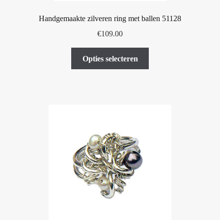
Handgemaakte zilveren ring met ballen 51128
€
109.00
Dit
Opties selecteren
product
heeft
meerdere
variaties.
Deze
optie
kan
gekozen
worden
op
de
productpagina