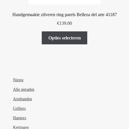
Handgemaakte zilveren ring parels Belleza del arte 41187
€
139.00
Dit
Opties selecteren
product
heeft
meerdere
variaties.
Deze
optie
Nieuw
kan
Alle sieraden
gekozen
Armbanden
worden
op
Colliers
de
Hangers
productpagina
Kettingen