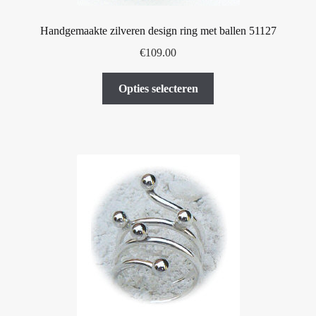
Handgemaakte zilveren design ring met ballen 51127
€
109.00
Dit
Opties selecteren
product
heeft
meerdere
variaties.
Deze
optie
kan
gekozen
worden
op
de
productpagina