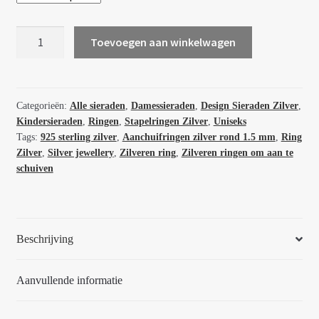
Zilveren
Toevoegen aan winkelwagen
stapelring
set
Estrella
rond
Categorieën:
Alle sieraden
,
Damessieraden
,
Design Sieraden Zilver
,
Kindersieraden
,
Ringen
,
Stapelringen Zilver
,
Uniseks
1.5
Tags:
925 sterling zilver
,
Aanchuifringen zilver rond 1.5 mm
,
Ring
mm
Zilver
,
Silver jewellery
,
Zilveren ring
,
Zilveren ringen om aan te
2
schuiven
stuks
62205
aantal
Beschrijving
Aanvullende informatie