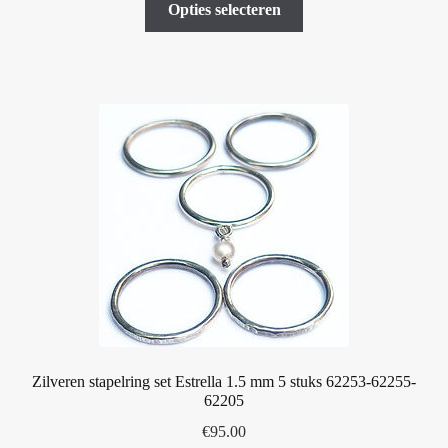
Opties selecteren
product
heeft
meerdere
variaties.
Deze
optie
kan
gekozen
worden
op
de
productpagina
Zilveren stapelring set Estrella 1.5 mm 5 stuks 62253-62255-
62205
€
95.00