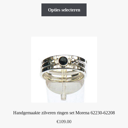
Dit
Opties selecteren
product
heeft
meerdere
variaties.
Deze
optie
kan
gekozen
worden
op
de
productpagina
Handgemaakte zilveren ringen set Morena 62230-62208
€
109.00