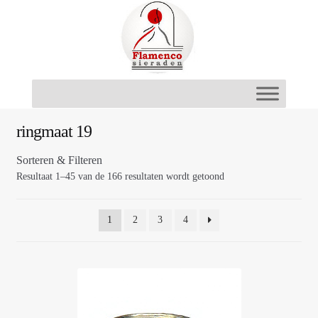
Ga
Ga
door
naar
naar
de
navigatie
inhoud
ringmaat 19
Sorteren & Filteren
Resultaat 1–45 van de 166 resultaten wordt getoond
1
2
3
4