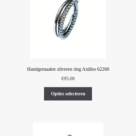
kan
gekozen
worden
op
de
productpagina
Handgemaakte zilveren ring Anillos 62260
€
95.00
Dit
Opties selecteren
product
heeft
meerdere
variaties.
Deze