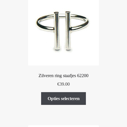
Deze
optie
kan
gekozen
worden
op
de
productpagina
Zilveren ring staafjes 62200
€
39.00
Dit
Opties selecteren
product
heeft
meerdere
variaties.