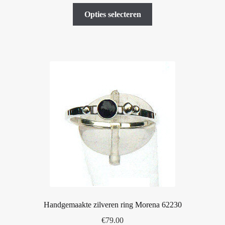
Dit
Opties selecteren
product
heeft
meerdere
variaties.
Deze
optie
kan
gekozen
worden
op
de
productpagina
Handgemaakte zilveren ring Morena 62230
€
79.00