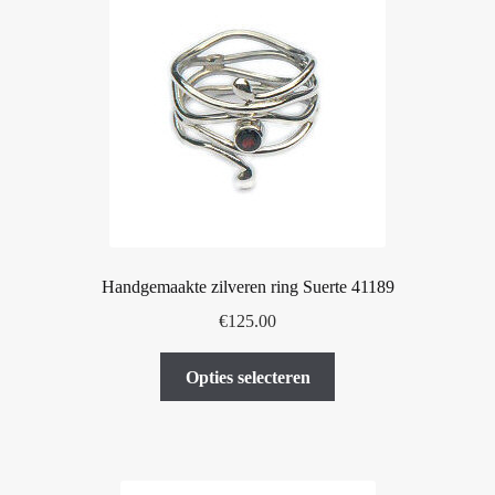
optie
kan
gekozen
worden
op
de
productpagina
Handgemaakte zilveren ring Suerte 41189
€
125.00
Dit
Opties selecteren
product
heeft
meerdere
variaties.