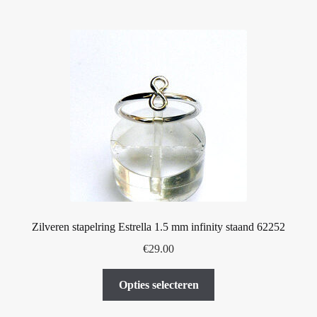
meerdere
variaties.
Deze
optie
kan
gekozen
worden
op
de
productpagina
Zilveren stapelring Estrella 1.5 mm infinity staand 62252
€
29.00
Dit
Opties selecteren
product
heeft