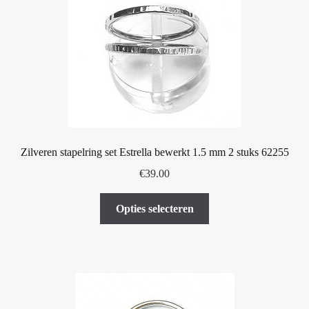
kan
gekozen
worden
op
de
productpagina
Zilveren stapelring set Estrella bewerkt 1.5 mm 2 stuks 62255
€
39.00
Dit
Opties selecteren
product
heeft
meerdere
variaties.
Deze
optie