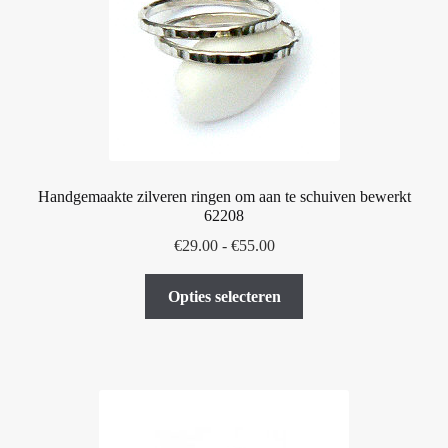
Handgemaakte zilveren ringen om aan te schuiven bewerkt
62208
Prijsklasse:
€
29.00
-
€
55.00
€29.00
Dit
tot
Opties selecteren
product
€55.00
heeft
meerdere
variaties.
Deze
optie