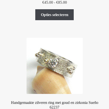
Prijsklasse:
€
45.00
-
€
85.00
€45.00
Dit
tot
Opties selecteren
product
€85.00
heeft
meerdere
variaties.
Deze
optie
kan
gekozen
worden
op
de
productpagina
Handgemaakte zilveren ring met goud en zirkonia Sueño
62237