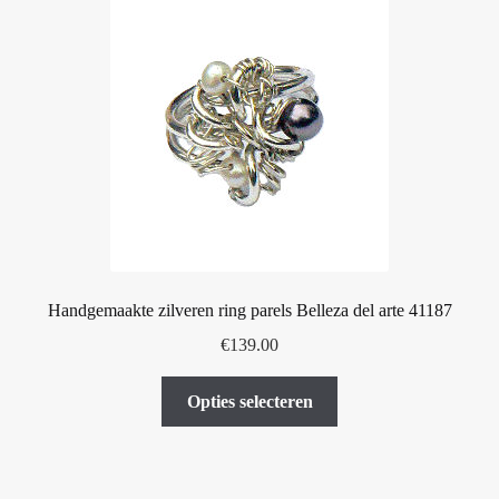
Deze
optie
kan
gekozen
worden
op
de
productpagina
Handgemaakte zilveren ring parels Belleza del arte 41187
€
139.00
Dit
Opties selecteren
product
heeft
meerdere