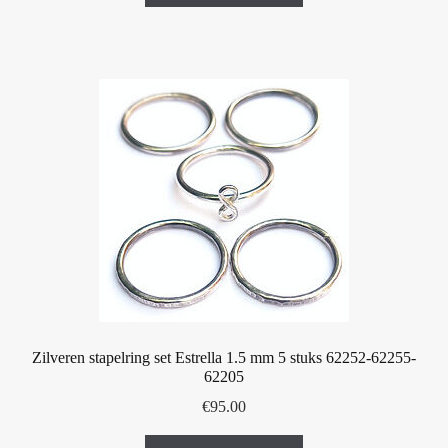
heeft
meerdere
variaties.
Deze
optie
kan
gekozen
worden
op
de
productpagina
Zilveren stapelring set Estrella 1.5 mm 5 stuks 62252-62255-
62205
€
95.00
Dit