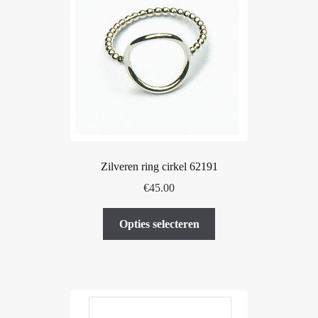
kan
gekozen
worden
op
de
productpagina
Zilveren ring cirkel 62191
€
45.00
Dit
Opties selecteren
product
heeft
meerdere
variaties.
Deze