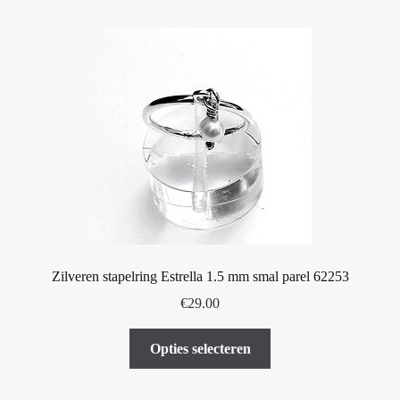
meerdere
variaties.
Deze
optie
kan
gekozen
worden
op
de
productpagina
Zilveren stapelring Estrella 1.5 mm smal parel 62253
€
29.00
Dit
Opties selecteren
product
heeft