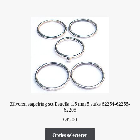
meerdere
variaties.
Deze
optie
kan
gekozen
worden
op
de
productpagina
Zilveren stapelring set Estrella 1.5 mm 5 stuks 62254-62255-
62205
€
95.00
Dit
Opties selecteren
product