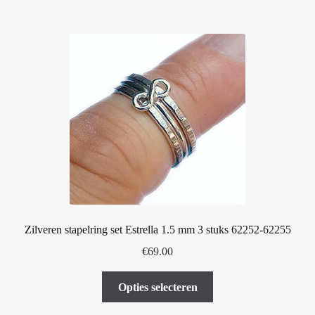
meerdere
variaties.
Deze
optie
kan
gekozen
worden
op
de
productpagina
Zilveren stapelring set Estrella 1.5 mm 3 stuks 62252-62255
€
69.00
Dit
Opties selecteren
product
heeft