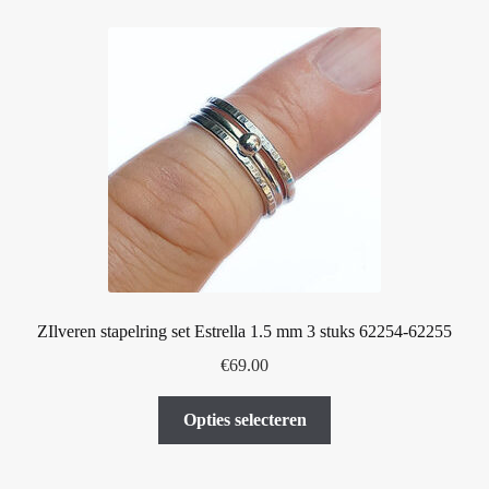
variaties.
Deze
optie
kan
gekozen
worden
op
de
productpagina
ZIlveren stapelring set Estrella 1.5 mm 3 stuks 62254-62255
€
69.00
Dit
Opties selecteren
product
heeft