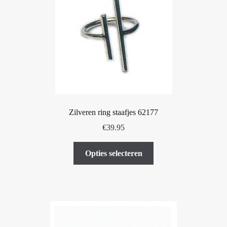
optie
kan
gekozen
worden
op
de
productpagina
Zilveren ring staafjes 62177
€
39.95
Dit
Opties selecteren
product
heeft
meerdere
variaties.
Deze
optie