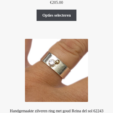
€
205.00
Dit
Opties selecteren
product
heeft
meerdere
variaties.
Deze
optie
kan
gekozen
worden
op
de
productpagina
Handgemaakte zilveren ring met goud Reina del sol 62243