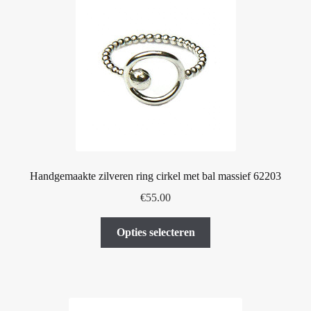
Deze
optie
kan
gekozen
worden
op
de
productpagina
Handgemaakte zilveren ring cirkel met bal massief 62203
€
55.00
Dit
Opties selecteren
product
heeft
meerdere
variaties.