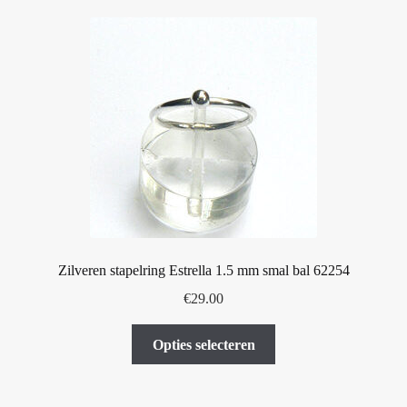
variaties.
Deze
optie
kan
gekozen
worden
op
de
productpagina
Zilveren stapelring Estrella 1.5 mm smal bal 62254
€
29.00
Dit
Opties selecteren
product
heeft
meerdere