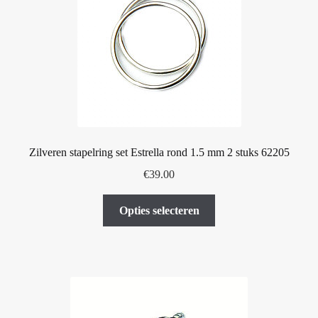
kan
gekozen
worden
op
de
productpagina
Zilveren stapelring set Estrella rond 1.5 mm 2 stuks 62205
€
39.00
Dit
Opties selecteren
product
heeft
meerdere
variaties.
Deze
optie