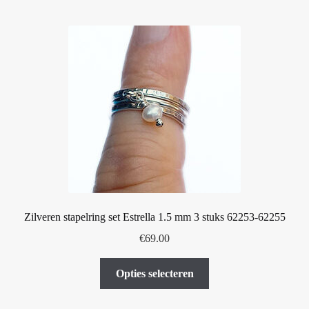
meerdere
variaties.
Deze
optie
kan
gekozen
worden
op
de
productpagina
Zilveren stapelring set Estrella 1.5 mm 3 stuks 62253-62255
€
69.00
Dit
Opties selecteren
product
heeft