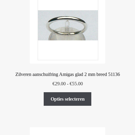
optie
kan
gekozen
worden
op
de
productpagina
Zilveren aanschuifring Amigas glad 2 mm breed 51136
Prijsklasse:
€
29.00
-
€
55.00
€29.00
Dit
tot
Opties selecteren
product
€55.00
heeft
meerdere
variaties.
Deze