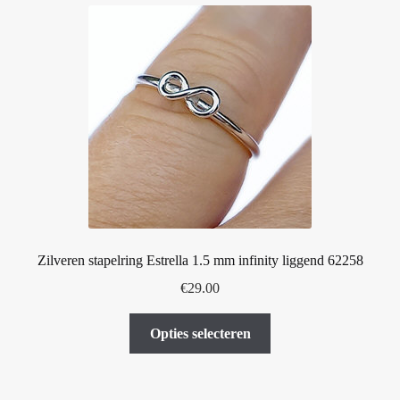
variaties.
Deze
optie
kan
gekozen
worden
op
de
productpagina
Zilveren stapelring Estrella 1.5 mm infinity liggend 62258
€
29.00
Dit
Opties selecteren
product
heeft
meerdere