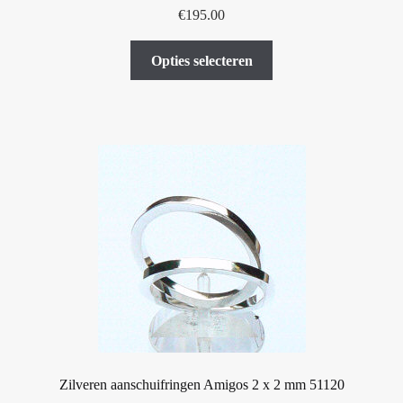
€
195.00
Dit
Opties selecteren
product
heeft
meerdere
variaties.
Deze
optie
kan
gekozen
worden
op
de
productpagina
Zilveren aanschuifringen Amigos 2 x 2 mm 51120