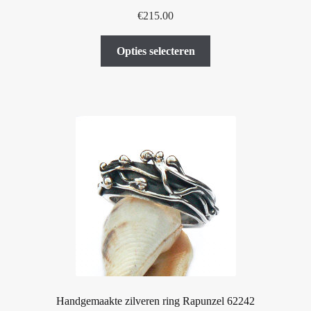
€
215.00
Dit
Opties selecteren
product
heeft
meerdere
variaties.
Deze
optie
kan
gekozen
worden
op
de
productpagina
Handgemaakte zilveren ring Rapunzel 62242