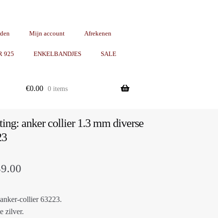
rden
Mijn account
Afrekenen
R 925
ENKELBANDJES
SALE
€
0.00
0 items
ting: anker collier 1.3 mm diverse
23
Prijsklasse:
39.00
€29.00
 anker-collier 63223.
tot
e zilver.