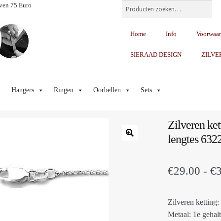
Zoeken
ven 75 Euro
Home
Info
Voorwaa
SIERAAD DESIGN
ZILVE
Hangers
Ringen
Oorbellen
Sets
Zilveren ket
lengtes 632
€
29.00
-
€
Zilveren ketting:
Metaal: 1e gehalt