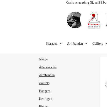
Gratis verzending NL en BE bo
Ga
Ga
door
naar
Sieraden
Armbanden
Colliers
naar
de
navigatie
inhoud
Nieuw
Alle sieraden
Armbanden
Colliers
Hangers
Kettingen
Ringen