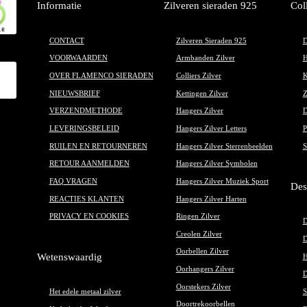
Informatie
Zilveren sieraden 925
Col
productpagina
CONTACT
Zilveren Sieraden 925
D
VOORWAARDEN
Armbanden Zilver
H
OVER FLAMENCO SIERADEN
Colliers Zilver
K
NIEUWSBRIEF
Kettingen Zilver
Z
VERZENDMETHODE
Hangers Zilver
D
LEVERINGSBELEID
Hangers Zilver Letters
P
RUILEN EN RETOURNEREN
Hangers Zilver Sterrenbeelden
S
RETOUR AANMELDEN
Hangers Zilver Symbolen
FAQ VRAGEN
Hangers Zilver Muziek Sport
Des
REACTIES KLANTEN
Hangers Zilver Harten
PRIVACY EN COOKIES
Ringen Zilver
D
Creolen Zilver
D
Oorbellen Zilver
Wetenswaardig
H
Oorhangers Zilver
D
Oorstekers Zilver
Het edele metaal zilver
S
Doortrekoorbellen