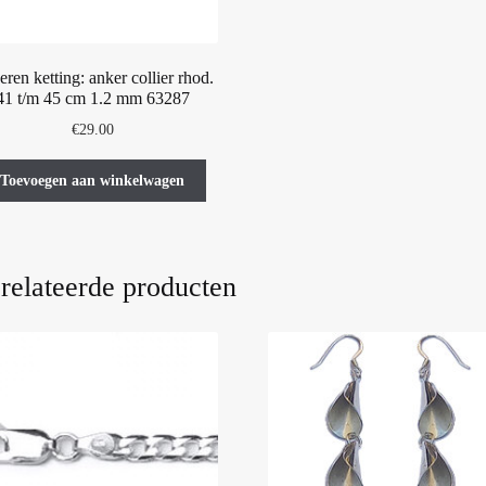
eren ketting: anker collier rhod.
41 t/m 45 cm 1.2 mm 63287
€
29.00
Toevoegen aan winkelwagen
relateerde producten