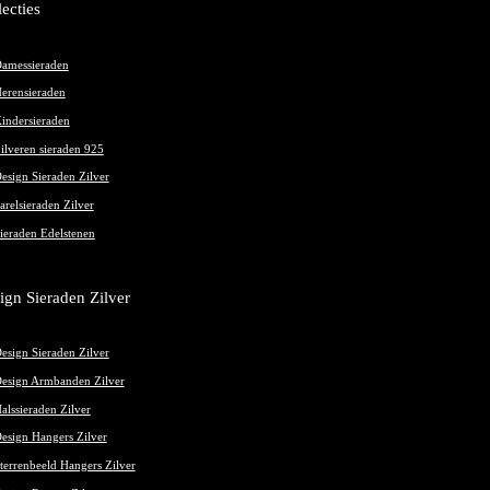
lecties
amessieraden
erensieraden
indersieraden
ilveren sieraden 925
esign Sieraden Zilver
arelsieraden Zilver
ieraden Edelstenen
ign Sieraden Zilver
esign Sieraden Zilver
esign Armbanden Zilver
alssieraden Zilver
esign Hangers Zilver
terrenbeeld Hangers Zilver