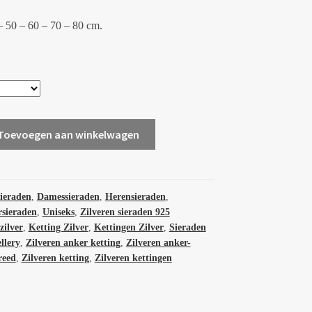
€39.00
– 50 – 60 – 70 – 80 cm.
Toevoegen aan winkelwagen
sieraden
,
Damessieraden
,
Herensieraden
,
sieraden
,
Uniseks
,
Zilveren sieraden 925
zilver
,
Ketting Zilver
,
Kettingen Zilver
,
Sieraden
llery
,
Zilveren anker ketting
,
Zilveren anker-
reed
,
Zilveren ketting
,
Zilveren kettingen