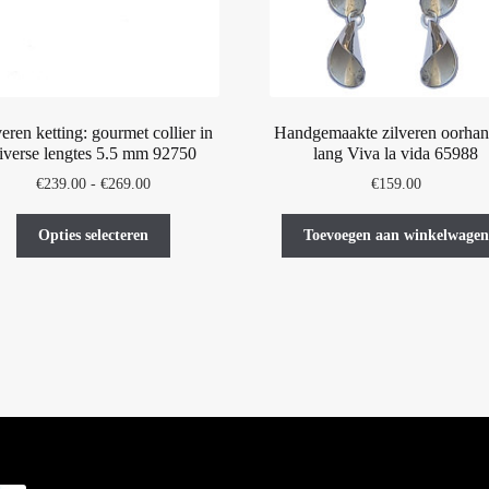
veren ketting: gourmet collier in
Handgemaakte zilveren oorhan
iverse lengtes 5.5 mm 92750
lang Viva la vida 65988
Prijsklasse:
€
239.00
-
€
269.00
€
159.00
€239.00
Dit
tot
Opties selecteren
Toevoegen aan winkelwagen
product
€269.00
heeft
meerdere
variaties.
Deze
optie
kan
gekozen
worden
op
de