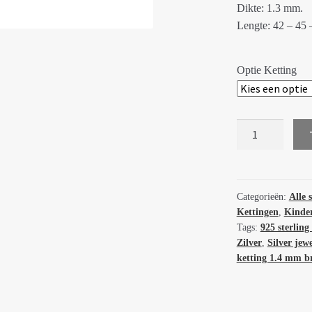
Dikte: 1.3 mm.
Lengte: 42 – 45 
Optie Ketting
Zilveren
ketting:
anker
collier
1.3
Categorieën:
Alle 
Kettingen
,
Kinder
mm
Tags:
925 sterling 
diverse
Zilver
,
Silver jewe
lengtes
ketting 1.4 mm b
63223
aantal