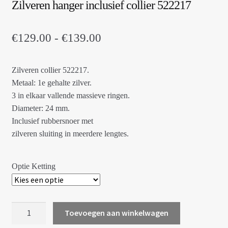
Zilveren hanger inclusief collier 522217
Prijsklasse:
€
129.00
-
€
139.00
€129.00
Zilveren collier 522217.
tot
Metaal: 1e gehalte zilver.
€139.00
3 in elkaar vallende massieve ringen.
Diameter: 24 mm.
Inclusief rubbersnoer met
zilveren sluiting in meerdere lengtes.
Optie Ketting
Zilveren
Toevoegen aan winkelwagen
hanger