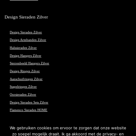
Design Sieraden Zilver
Design Sieraden Zilver
Design Armbanden Zilver
Halssieraden Zilver
Design Hangers Zilver
Sterrenbeeld Hangers Zilver
Design Ringen Zilver
Aanschuifringen Zilver
Stapelringen Zilver
Oorsieraden Zilver
Design Sieraden Sets Zilver
Flamenco Sieraden HOME
We gebruiken cookies om ervoor te zorgen dat onze website
zo soepel mogelijk draait. Ik ga akkoord met de privacy- en
© 2026 Flamenco Sieraden - Powered and maintained by
winkeltjes.net