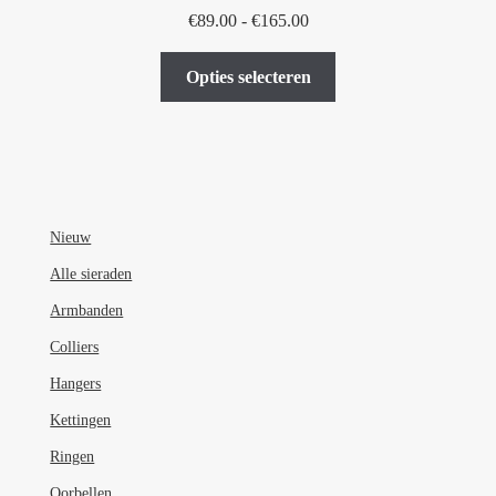
Prijsklasse:
€
89.00
-
€
165.00
€89.00
Dit
tot
Opties selecteren
product
€165.00
heeft
meerdere
variaties.
Deze
optie
Nieuw
kan
Alle sieraden
gekozen
Armbanden
worden
op
Colliers
de
Hangers
productpagina
Kettingen
Ringen
Oorbellen