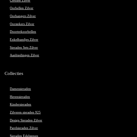
Creolen Zilver
Oorbellen Zilver
Oorhangers Zilver
Oorstekers Zilver
Doortrekoorbellen
Enkelbandjes Zilver
Sieraden Sets Zilver
Aanbiedingen Zilver
Collecties
Damessieraden
Herensieraden
Kindersieraden
Zilveren sieraden 925
Design Sieraden Zilver
Parelsieraden Zilver
Sieraden Edelstenen