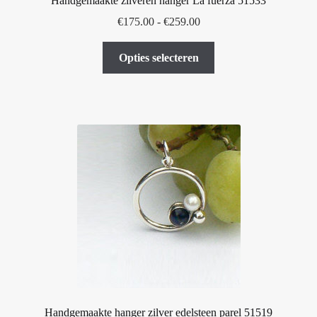
Handgemaakte zilveren hanger La fuerza 51533
Prijsklasse:
€
175.00
-
€
259.00
€175.00
Dit
tot
Opties selecteren
product
€259.00
heeft
meerdere
variaties.
Deze
optie
kan
gekozen
worden
op
de
productpagina
Handgemaakte hanger zilver edelsteen parel 51519