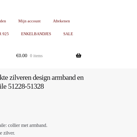
rden
Mijn account
Afrekenen
R 925
ENKELBANDJES
SALE
€
0.00
0 items
e zilveren design armband en
aile 51228-51328
aile: collier met armband.
e zilver.