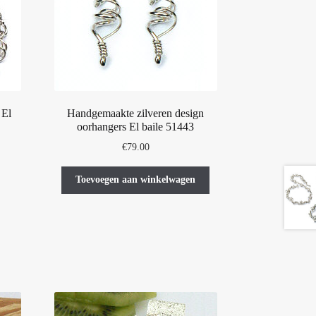
 El
Handgemaakte zilveren design
oorhangers El baile 51443
€
79.00
t
Toevoegen aan winkelwagen
oduct
eft
erdere
iaties.
ze
tie
n
kozen
rden