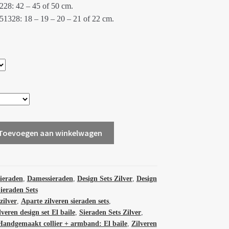
1228: 42 – 45 of 50 cm.
1328: 18 – 19 – 20 – 21 of 22 cm.
Toevoegen aan winkelwagen
sieraden
,
Damessieraden
,
Design Sets Zilver
,
Design
ieraden Sets
zilver
,
Aparte zilveren sieraden sets
,
eren design set El baile
,
Sieraden Sets Zilver
,
 Handgemaakt collier + armband: El baile
,
Zilveren