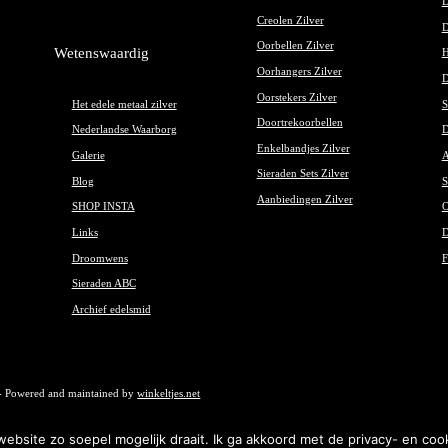
D
Creolen Zilver
D
Oorbellen Zilver
Wetenswaardig
H
Oorhangers Zilver
D
Oorstekers Zilver
Het edele metaal zilver
S
Doortrekoorbellen
Nederlandse Waarborg
D
Enkelbandjes Zilver
Galerie
A
Sieraden Sets Zilver
Blog
S
Aanbiedingen Zilver
SHOP INSTA
O
Links
D
Droomwens
F
Sieraden ABC
Archief edelsmid
- Powered and maintained by
winkeltjes.net
bsite zo soepel mogelijk draait. Ik ga akkoord met de privacy- en cook