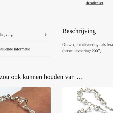
51228-
sieraden set
51328
aantal
Beschrijving
hrijving
Ontwerp en uitvoering halssier
ullende informatie
(eerste uitvoering: 2007).
 zou ook kunnen houden van …