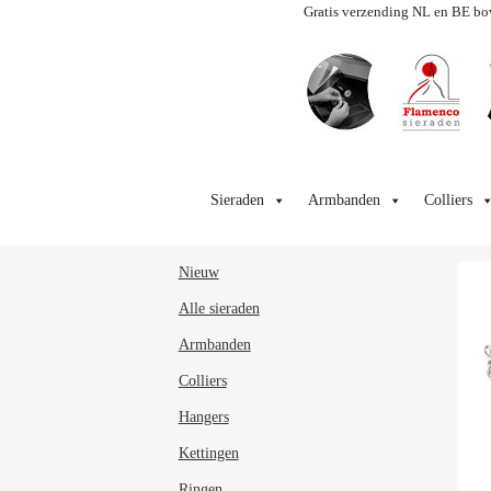
Gratis verzending NL en BE bo
Ga
Ga
door
naar
Sieraden
Armbanden
Colliers
naar
de
navigatie
inhoud
Nieuw
Alle sieraden
Armbanden
Colliers
Hangers
Kettingen
Ringen