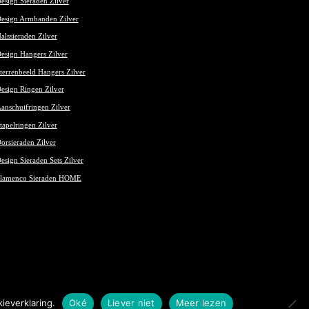
esign Sieraden Zilver
esign Armbanden Zilver
alssieraden Zilver
esign Hangers Zilver
terrenbeeld Hangers Zilver
esign Ringen Zilver
anschuifringen Zilver
tapelringen Zilver
orsieraden Zilver
esign Sieraden Sets Zilver
lamenco Sieraden HOME
ieverklaring.
Oké
Liever niet
Meer lezen