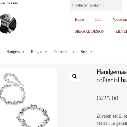
Zoeken
ven 75 Euro
Home
Info
Voorwaa
SIERAAD DESIGN
ZILVE
Hangers
Ringen
Oorbellen
Sets
Handgemaakt
collier El b
€
425.00
Zilveren set El b
Metaal: 1e gehalt