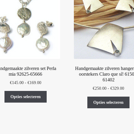
worden
op
op
de
de
pr
productpagina
ndgemaakte zilveren set Perla
Handgemaakte zilveren hanger
mia 92625-65666
oorstekers Claro que sí! 615
61402
Prijsklasse:
€
145.00
-
€
169.00
Prijsk
€
250.00
-
€
329.00
€145.00
Dit
€250.
tot
Opties selecteren
Di
product
tot
€169.00
Opties selecteren
pr
heeft
€329.
he
meerdere
me
variaties.
var
Deze
De
optie