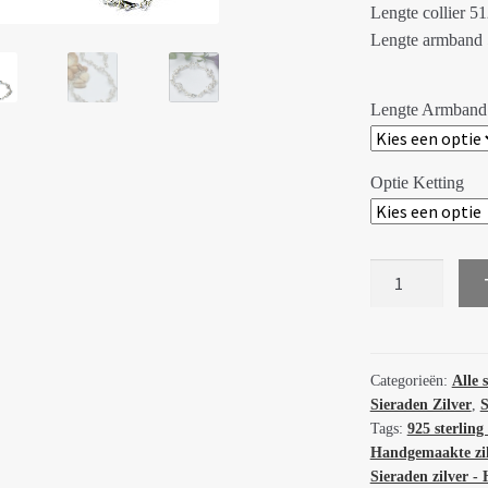
Lengte collier 5
Lengte armband 5
Lengte Armband
Optie Ketting
Handgemaakte
zilveren
design
armband
en
Categorieën:
Alle 
Sieraden Zilver
,
S
collier
Tags:
925 sterling 
El
Handgemaakte zilv
baile
Sieraden zilver -