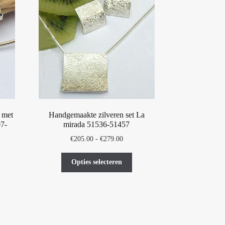
oductpagina
Handgemaakte zilveren set La
 met
mirada 51536-51457
07-
Prijsklasse:
€
205.00
-
€
279.00
lasse:
€205.00
Dit
00
tot
Opties selecteren
t
product
€279.00
oduct
heeft
00
eft
meerdere
erdere
variaties.
iaties.
Deze
ze
optie