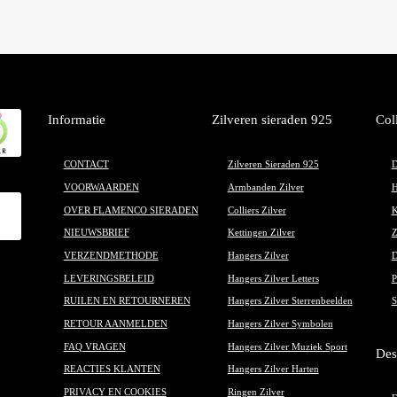
op
kan
ka
gekozen
ge
worden
wo
op
op
de
de
productpagina
Informatie
Zilveren sieraden 925
Col
pr
CONTACT
Zilveren Sieraden 925
D
VOORWAARDEN
Armbanden Zilver
H
OVER FLAMENCO SIERADEN
Colliers Zilver
K
NIEUWSBRIEF
Kettingen Zilver
Z
VERZENDMETHODE
Hangers Zilver
D
LEVERINGSBELEID
Hangers Zilver Letters
P
RUILEN EN RETOURNEREN
Hangers Zilver Sterrenbeelden
S
RETOUR AANMELDEN
Hangers Zilver Symbolen
FAQ VRAGEN
Hangers Zilver Muziek Sport
Des
REACTIES KLANTEN
Hangers Zilver Harten
PRIVACY EN COOKIES
Ringen Zilver