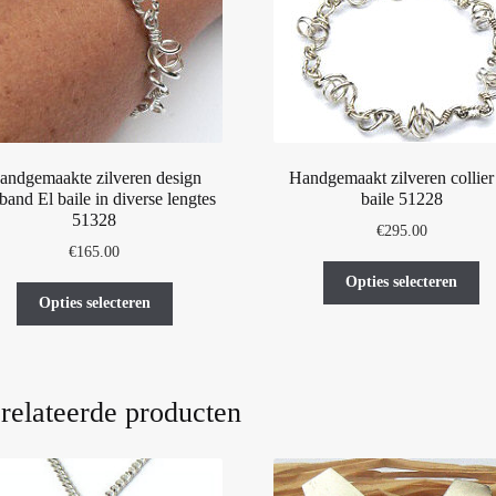
andgemaakte zilveren design
Handgemaakt zilveren collier
band El baile in diverse lengtes
baile 51228
51328
€
295.00
€
165.00
Di
Opties selecteren
Dit
pr
Opties selecteren
product
he
heeft
me
meerdere
var
variaties.
De
relateerde producten
Deze
op
optie
ka
kan
ge
gekozen
wo