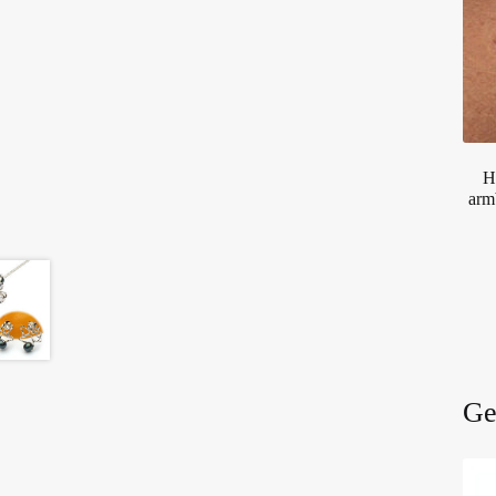
H
arm
Ge