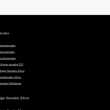
tie
kan
n
gekozen
kozen
worden
rden
op
de
productpagina
lecties
oductpagina
amessieraden
erensieraden
indersieraden
ilveren sieraden 925
esign Sieraden Zilver
arelsieraden Zilver
ieraden Edelstenen
ign Sieraden Zilver