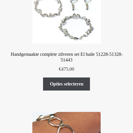
gekozen
worden
op
de
productpagina
Handgemaakte complete zilveren set El baile 51228-51328-
51443
€
475.00
Dit
Opties selecteren
product
heeft
meerdere
variaties.
Deze
optie
kan