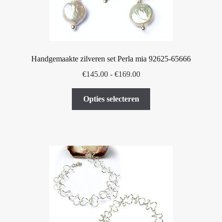
Handgemaakte zilveren set Perla mia 92625-65666
Prijsklasse:
€
145.00
-
€
169.00
€145.00
Dit
tot
Opties selecteren
product
€169.00
heeft
meerdere
variaties.
Deze
optie
kan
gekozen
worden
op