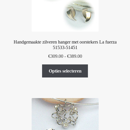
op
de
productpagina
Handgemaakte zilveren hanger met oorstekers La fuerza
51533-51451
Prijsklasse:
€
309.00
-
€
389.00
€309.00
Dit
tot
Opties selecteren
product
€389.00
heeft
meerdere
variaties.
Deze
optie
kan
gekozen