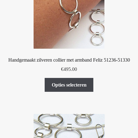
gekozen
worden
op
de
productpagina
Handgemaakt zilveren collier met armband Feliz 51236-51330
€
495.00
Dit
Opties selecteren
product
heeft
meerdere
variaties.
Deze
optie
kan