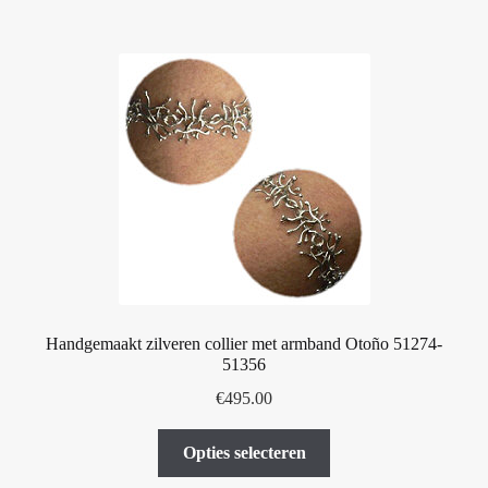
meerdere
variaties.
Deze
optie
kan
gekozen
worden
op
de
productpagina
Handgemaakt zilveren collier met armband Otoño 51274-
51356
€
495.00
Dit
Opties selecteren
product