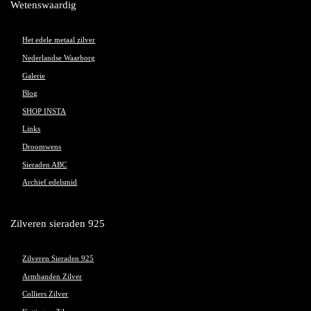
Wetenswaardig
Het edele metaal zilver
Nederlandse Waarborg
Galerie
Blog
SHOP INSTA
Links
Droomwens
Sieraden ABC
Archief edelsmid
Zilveren sieraden 925
Zilveren Sieraden 925
Armbanden Zilver
Colliers Zilver