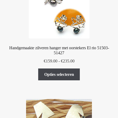
gekozen
worden
op
de
productpagina
Handgemaakte zilveren hanger met oorstekers El rio 51503-
51427
Prijsklasse:
€
159.00
-
€
235.00
€159.00
Dit
tot
Opties selecteren
product
€235.00
heeft
meerdere
variaties.
Deze
optie
kan