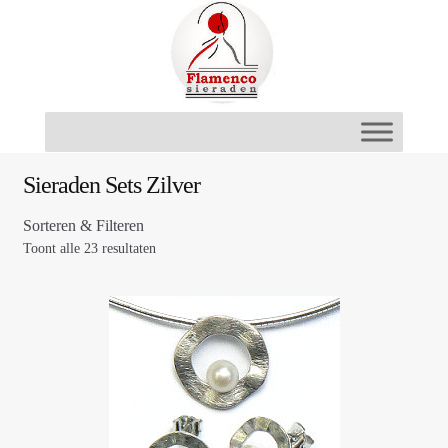
Ga
Ga
door
naar
naar
de
navigatie
inhoud
Sieraden Sets Zilver
Sorteren & Filteren
Toont alle 23 resultaten