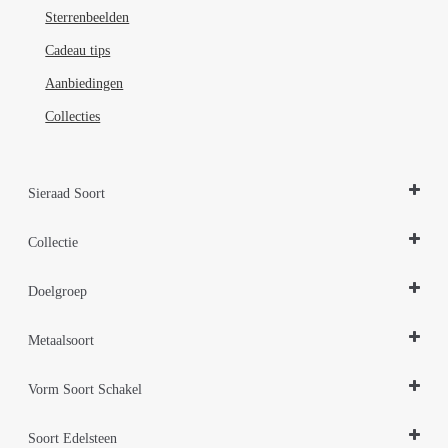
Sterrenbeelden
Cadeau tips
Aanbiedingen
Collecties
Sieraad Soort
Sieraden Sets
Collectie
Design Sieraden Zilver
Doelgroep
Parelsieraden Zilver
Sieraden Edelstenen
Damessieraden
Zilveren sieraden 925
Metaalsoort
Herensieraden
Zilver
Vorm Soort Schakel
Zilver gerhodineerd
Cirkel rond
Soort Edelsteen