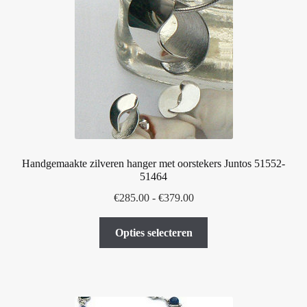
optie
kan
gekozen
worden
op
de
productpagina
Handgemaakte zilveren hanger met oorstekers Juntos 51552-
51464
Prijsklasse:
€
285.00
-
€
379.00
€285.00
Dit
tot
Opties selecteren
product
€379.00
heeft
meerdere
variaties.