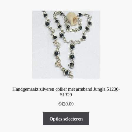
Handgemaakt zilveren collier met armband Jungla 51230-
51329
€
420.00
Dit
Opties selecteren
product
heeft