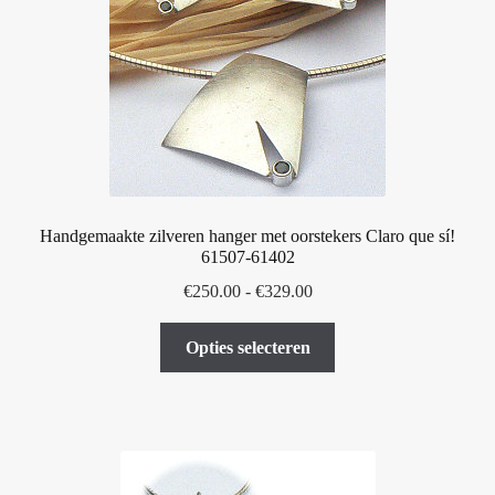
gekozen
worden
op
de
productpagina
Handgemaakte zilveren hanger met oorstekers Claro que sí!
61507-61402
Prijsklasse:
€
250.00
-
€
329.00
€250.00
Dit
tot
Opties selecteren
product
€329.00
heeft
meerdere
variaties.
Deze