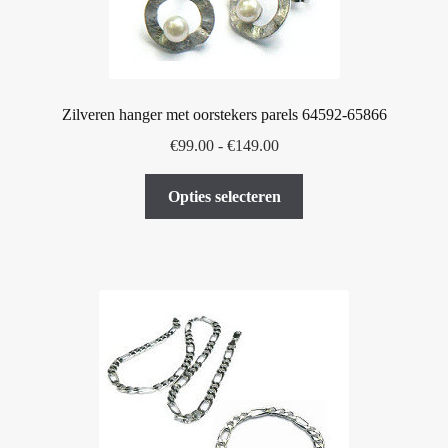
Zilveren hanger met oorstekers parels 64592-65866
Prijsklasse:
€
99.00
-
€
149.00
€99.00
Dit
tot
Opties selecteren
product
€149.00
heeft
meerdere
variaties.
Deze
optie
kan
gekozen
worden
op