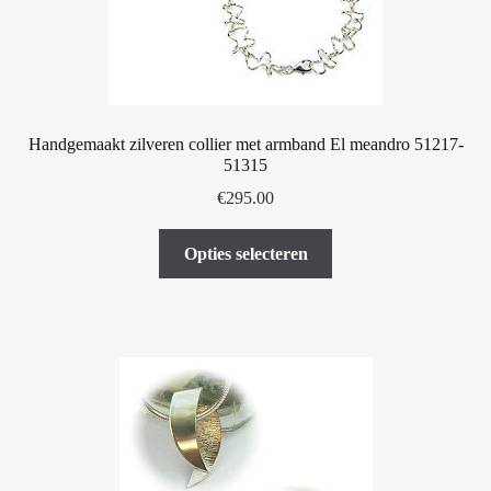
de
productpagina
Handgemaakt zilveren collier met armband El meandro 51217-
51315
€
295.00
Dit
Opties selecteren
product
heeft
meerdere
variaties.
Deze
optie
kan
gekozen
worden