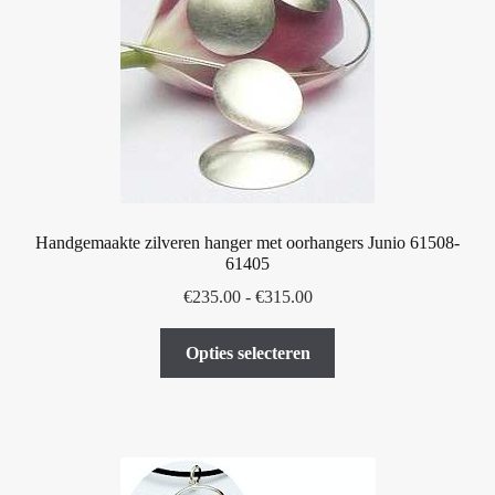
kan
gekozen
worden
op
de
productpagina
Handgemaakte zilveren hanger met oorhangers Junio 61508-
61405
Prijsklasse:
€
235.00
-
€
315.00
€235.00
Dit
tot
Opties selecteren
product
€315.00
heeft
meerdere
variaties.
Deze