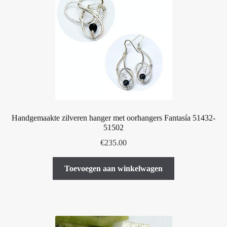
optie
kan
gekozen
worden
op
de
productpagina
Handgemaakte zilveren hanger met oorhangers Fantasía 51432-
51502
€
235.00
Toevoegen aan winkelwagen