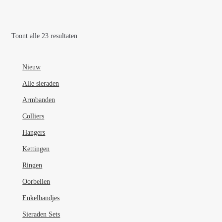
heeft
meerdere
variaties.
Toont alle 23 resultaten
Deze
optie
kan
Nieuw
gekozen
Alle sieraden
worden
Armbanden
op
de
Colliers
productpagina
Hangers
Kettingen
Ringen
Oorbellen
Enkelbandjes
Sieraden Sets