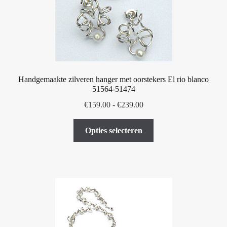
worden
op
de
productpagina
Handgemaakte zilveren hanger met oorstekers El rio blanco
51564-51474
Prijsklasse:
€
159.00
-
€
239.00
€159.00
Dit
tot
Opties selecteren
product
€239.00
heeft
meerdere
variaties.
Deze
optie
kan
gekozen