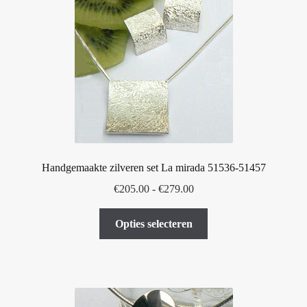
Handgemaakte zilveren set La mirada 51536-51457
Prijsklasse:
€
205.00
-
€
279.00
€205.00
Dit
tot
Opties selecteren
product
€279.00
heeft
meerdere
variaties.
Deze