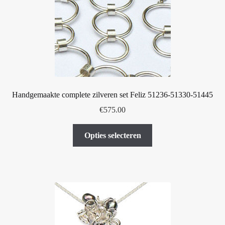
gekozen
worden
op
de
productpagina
Handgemaakte complete zilveren set Feliz 51236-51330-51445
€
575.00
Dit
Opties selecteren
product
heeft
meerdere
variaties.
Deze
optie
kan