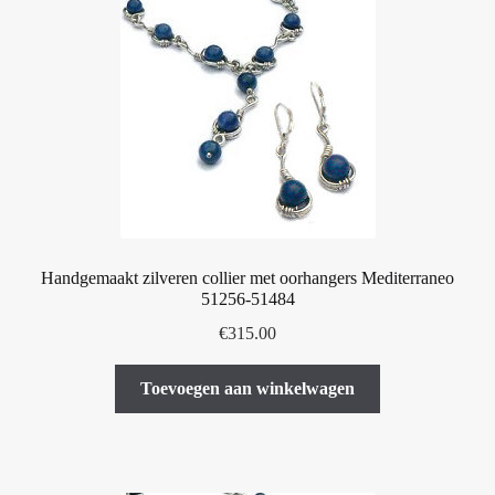
Deze
optie
kan
gekozen
worden
op
de
productpagina
Handgemaakt zilveren collier met oorhangers Mediterraneo
51256-51484
€
315.00
Toevoegen aan winkelwagen