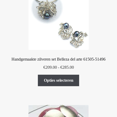
optie
kan
gekozen
worden
op
de
productpagina
Handgemaakte zilveren set Belleza del arte 61505-51496
Prijsklasse:
€
209.00
-
€
285.00
€209.00
Dit
tot
Opties selecteren
product
€285.00
heeft
meerdere
variaties.
Deze
optie