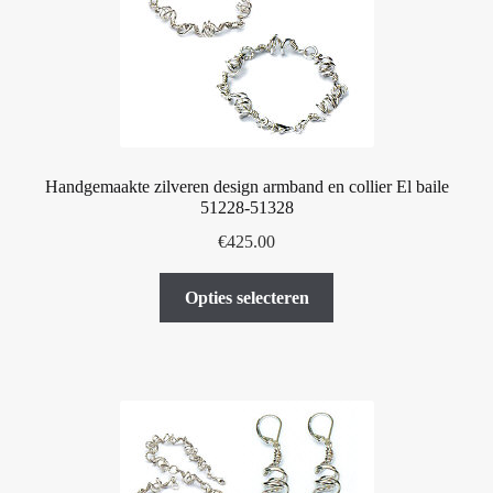
worden
op
de
productpagina
Handgemaakte zilveren design armband en collier El baile
51228-51328
€
425.00
Dit
Opties selecteren
product
heeft
meerdere
variaties.
Deze
optie
kan