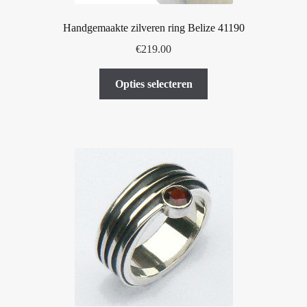
Handgemaakte zilveren ring Belize 41190
€
219.00
Dit
Opties selecteren
product
heeft
meerdere
variaties.
Deze
optie
kan
gekozen
worden
op
de
productpagina