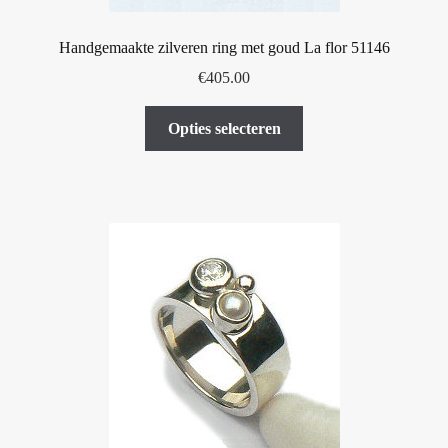
Handgemaakte zilveren ring met goud La flor 51146
€
405.00
Dit
Opties selecteren
product
heeft
meerdere
variaties.
Deze
optie
kan
gekozen
worden
op
de
productpagina