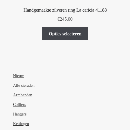
Handgemaakte zilveren ring La caricia 41188
€
245.00
Dit
Opties selecteren
product
heeft
meerdere
variaties.
Deze
optie
Nieuw
kan
Alle sieraden
gekozen
Armbanden
worden
op
Colliers
de
Hangers
productpagina
Kettingen