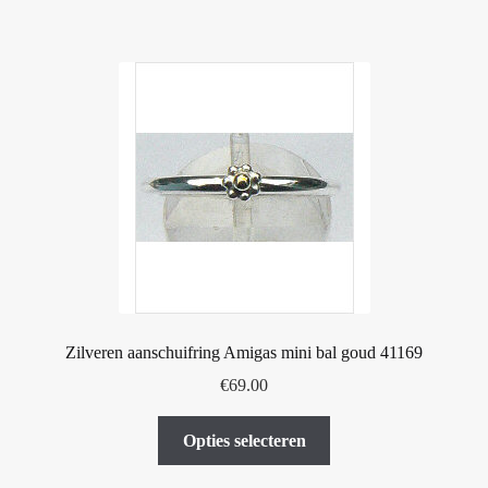
heeft
meerdere
variaties.
Deze
optie
kan
gekozen
worden
op
de
productpagina
Zilveren aanschuifring Amigas mini bal goud 41169
€
69.00
Dit
Opties selecteren
product
heeft