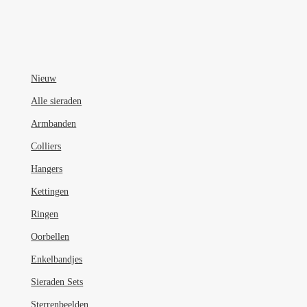
heeft
meerdere
variaties.
Deze
optie
Nieuw
kan
Alle sieraden
gekozen
Armbanden
worden
op
Colliers
de
Hangers
productpagina
Kettingen
Ringen
Oorbellen
Enkelbandjes
Sieraden Sets
Sterrenbeelden