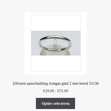
meerdere
variaties.
Deze
optie
kan
gekozen
worden
op
de
productpagina
Zilveren aanschuifring Amigas glad 2 mm breed 51136
Prijsklasse:
€
29.00
-
€
55.00
€29.00
Dit
tot
Opties selecteren
product
€55.00