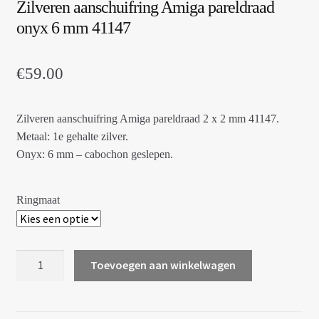
Zilveren aanschuifring Amiga pareldraad
onyx 6 mm 41147
€
59.00
Zilveren aanschuifring Amiga pareldraad 2 x 2 mm 41147.
Metaal: 1e gehalte zilver.
Onyx: 6 mm – cabochon geslepen.
Ringmaat
Zilveren
Toevoegen aan winkelwagen
aanschuifring
Amiga
pareldraad