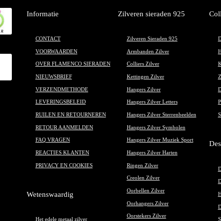
de
de
Informatie
Zilveren sieraden 925
Col
productpagina
pr
CONTACT
Zilveren Sieraden 925
D
VOORWAARDEN
Armbanden Zilver
H
OVER FLAMENCO SIERADEN
Colliers Zilver
K
NIEUWSBRIEF
Kettingen Zilver
Z
VERZENDMETHODE
Hangers Zilver
D
LEVERINGSBELEID
Hangers Zilver Letters
P
RUILEN EN RETOURNEREN
Hangers Zilver Sterrenbeelden
S
RETOUR AANMELDEN
Hangers Zilver Symbolen
FAQ VRAGEN
Hangers Zilver Muziek Sport
Des
REACTIES KLANTEN
Hangers Zilver Harten
PRIVACY EN COOKIES
Ringen Zilver
D
Creolen Zilver
D
Oorbellen Zilver
Wetenswaardig
H
Oorhangers Zilver
D
Oorstekers Zilver
Het edele metaal zilver
S