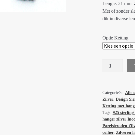
Lengte: 21 mm. Z
Met of zonder sl
dik in diverse len
Optie Ketting
Handgemaakte
zilveren
hanger
Inocencia
61525
Categorieën:
Alle 
Zilver
,
Design Sie
aantal
Ketting met hang
Tags:
925 sterling 
hanger zilver Ino
Parelsieraden Zil
collier
,
Zilveren 