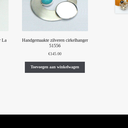
r La
Handgemaakte zilveren cirkelhanger
51556
lasse:
€
145.00
00
t
Toevoegen aan winkelwagen
oduct
00
eft
erdere
iaties.
ze
tie
n
kozen
rden