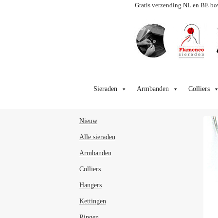
Gratis verzending NL en BE bo
Ga
Ga
door
naar
Sieraden
Armbanden
Colliers
naar
de
navigatie
inhoud
Nieuw
Alle sieraden
Armbanden
Colliers
Hangers
Kettingen
Ringen