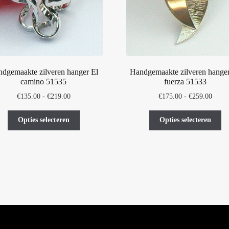
dgemaakte zilveren hanger El
Handgemaakte zilveren hange
camino 51535
fuerza 51533
Prijsklasse:
Prijsk
€
135.00
-
€
219.00
€
175.00
-
€
259.00
€135.00
€175.
Dit
Di
tot
tot
Opties selecteren
Opties selecteren
product
pr
€219.00
€259.
heeft
he
meerdere
me
variaties.
var
Deze
De
optie
op
kan
ka
gekozen
ge
worden
wo
op
op