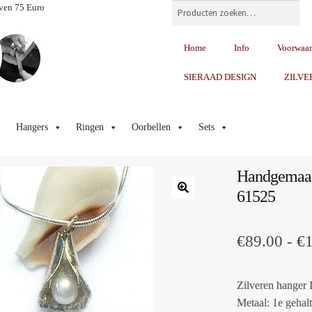
Zoeken
ven 75 Euro
Home
Info
Voorwaa
SIERAAD DESIGN
ZILVE
Hangers
Ringen
Oorbellen
Sets
Handgemaakt
61525
€
89.00
-
€
Zilveren hanger 
Metaal: 1e gehalt