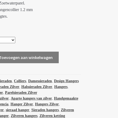
€139.00
oetwaterparel.
angencollier 1.2 mm
gtes.
Toevoegen aan winkelwagen
sieraden
,
Colliers
,
Damessieraden
,
Design Hangers
raden Zilver
,
Halssieraden Zilver
,
Hangers
,
er
,
Parelsieraden Zilver
zilver
,
Aparte hangers van zilver
,
Handgemaakte
cencia
,
Hanger Zilver
,
Hangers Zilver
,
ver
,
sieraad hanger
,
Sieraden hangers
,
Zilveren
hanger
,
Zilveren hangers
,
Zilveren ketting