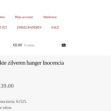
rden
Mijn account
Afrekenen
R 925
ENKELBANDJES
SALE
€
0.00
0 items
e zilveren hanger Inocencia
Prijsklasse:
139.00
€89.00
Inocencia: 61525.
tot
e zilver.