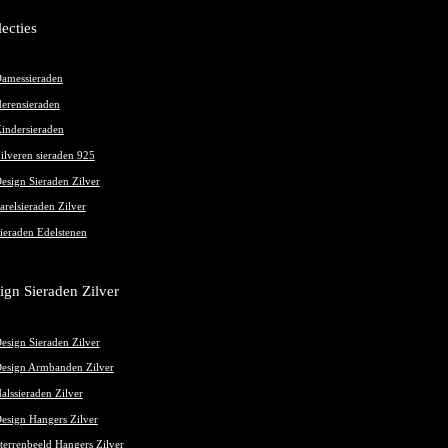
lecties
oductpagina
amessieraden
erensieraden
indersieraden
ilveren sieraden 925
esign Sieraden Zilver
arelsieraden Zilver
ieraden Edelstenen
ign Sieraden Zilver
esign Sieraden Zilver
esign Armbanden Zilver
alssieraden Zilver
esign Hangers Zilver
terrenbeeld Hangers Zilver