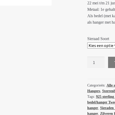
22 mei t/m 21 jun
Metaal: 1e gehalt
Als bedel (met ka
als hanger met h
Sieraad Soort
Handgemaakte
zilveren
bedel/hanger
Tweelingen
51807
Categorieën:
Alle 
Hangers
,
Sterren
aantal
Tags:
925 sterling 
bedel/hanger Twe
hanger
,
Sieraden
hanger
,
Zilveren 