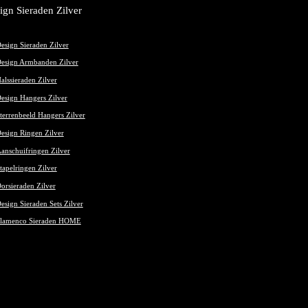
ign Sieraden Zilver
esign Sieraden Zilver
esign Armbanden Zilver
alssieraden Zilver
esign Hangers Zilver
terrenbeeld Hangers Zilver
esign Ringen Zilver
anschuifringen Zilver
tapelringen Zilver
orsieraden Zilver
esign Sieraden Sets Zilver
lamenco Sieraden HOME