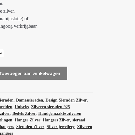
€39.95
i.
e zilver.
rabijnslotje) of
angoog verkrijgbaar.
Toevoegen aan winkelwagen
sieraden
,
Damessieraden
,
Design Sieraden Zilver
,
beelden
,
Uniseks
,
Zilveren sieraden 925
zilver
,
Bedels Zilver
,
Handgemaakte zilveren
elingen
,
Hanger Zilver
,
Hangers Zilver
,
sieraad
 hangers
,
Sieraden Zilver
,
Silver jewellery
,
Zilveren
hangers