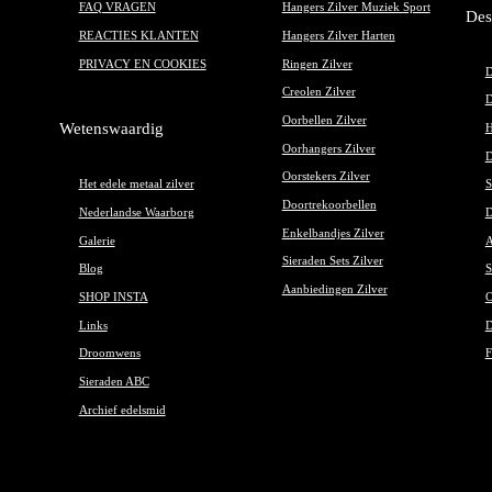
FAQ VRAGEN
Hangers Zilver Muziek Sport
Des
REACTIES KLANTEN
Hangers Zilver Harten
PRIVACY EN COOKIES
Ringen Zilver
D
Creolen Zilver
D
Oorbellen Zilver
Wetenswaardig
H
Oorhangers Zilver
D
Oorstekers Zilver
Het edele metaal zilver
S
Doortrekoorbellen
Nederlandse Waarborg
D
Enkelbandjes Zilver
Galerie
A
Sieraden Sets Zilver
Blog
S
Aanbiedingen Zilver
SHOP INSTA
O
Links
D
Droomwens
F
Sieraden ABC
Archief edelsmid