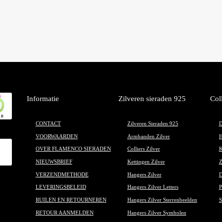
meerdere
variaties.
Deze
optie
kan
gekozen
worden
op
de
Informatie
Zilveren sieraden 925
Col
productpagina
CONTACT
Zilveren Sieraden 925
D
VOORWAARDEN
Armbanden Zilver
H
OVER FLAMENCO SIERADEN
Colliers Zilver
K
NIEUWSBRIEF
Kettingen Zilver
Z
VERZENDMETHODE
Hangers Zilver
D
LEVERINGSBELEID
Hangers Zilver Letters
P
RUILEN EN RETOURNEREN
Hangers Zilver Sterrenbeelden
S
RETOUR AANMELDEN
Hangers Zilver Symbolen