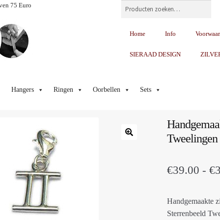
Zoeken
ven 75 Euro
Home
Info
Voorwaa
SIERAAD DESIGN
ZILVE
Hangers
Ringen
Oorbellen
Sets
Handgemaakt
Tweelingen
€
39.00
-
€
Handgemaakte zi
Sterrenbeeld Twe