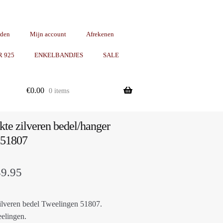
rden
Mijn account
Afrekenen
R 925
ENKELBANDJES
SALE
€
0.00
0 items
e zilveren bedel/hanger
 51807
Prijsklasse:
39.95
€39.00
lveren bedel Tweelingen 51807.
tot
elingen.