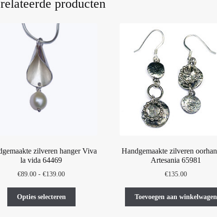
relateerde producten
gemaakte zilveren hanger Viva
Handgemaakte zilveren oorhan
la vida 64469
Artesania 65981
Prijsklasse:
€
89.00
-
€
139.00
€
135.00
€89.00
Dit
tot
Opties selecteren
Toevoegen aan winkelwagen
product
€139.00
heeft