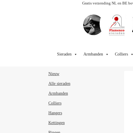
Gratis verzending NL en BE bo
Ga
Ga
door
naar
Sieraden
Armbanden
Colliers
naar
de
navigatie
inhoud
Nieuw
Alle sieraden
Armbanden
Colliers
Hangers
Kettingen
Ringen