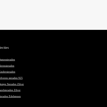
lecties
amessieraden
erensieraden
indersieraden
ilveren sieraden 925
esign Sieraden Zilver
arelsieraden Zilver
ieraden Edelstenen