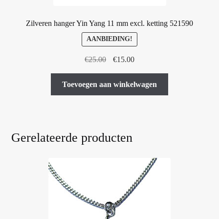
Zilveren hanger Yin Yang 11 mm excl. ketting 521590
AANBIEDING!
Oorspronkelijke
Huidige
€
25.00
€
15.00
prijs
prijs
was:
is:
Toevoegen aan winkelwagen
€25.00.
€15.00.
Gerelateerde producten