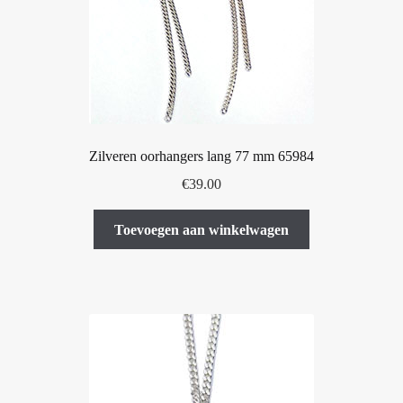
worden
op
de
productpagina
Zilveren oorhangers lang 77 mm 65984
€
39.00
Toevoegen aan winkelwagen