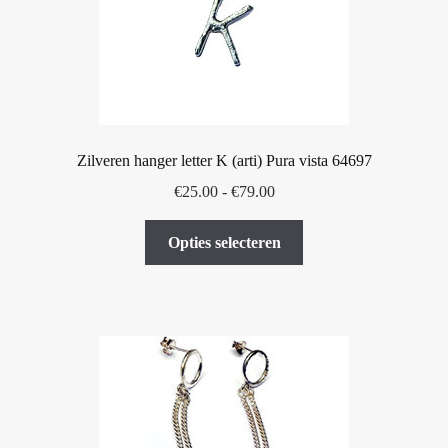
Zilveren hanger letter K (arti) Pura vista 64697
Prijsklasse:
€
25.00
-
€
79.00
€25.00
Dit
tot
Opties selecteren
product
€79.00
heeft
meerdere
variaties.
Deze
optie
kan
gekozen