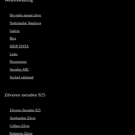
Wetenswaardig
Het edele metaal zilver
Nederlandse Waarborg
Galerie
Blog
SHOP INSTA
Links
Droomwens
Sieraden ABC
Archief edelsmid
Zilveren sieraden 925
Zilveren Sieraden 925
Armbanden Zilver
Colliers Zilver
Kettingen Zilver