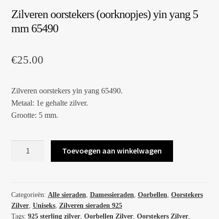
Zilveren oorstekers (oorknopjes) yin yang 5
mm 65490
€
25.00
Zilveren oorstekers yin yang 65490.
Metaal: 1e gehalte zilver.
Grootte: 5 mm.
Zilveren
Toevoegen aan winkelwagen
oorstekers
(oorknopjes)
yin
yang
Categorieën:
Alle sieraden
,
Damessieraden
,
Oorbellen
,
Oorstekers
Zilver
,
Uniseks
,
Zilveren sieraden 925
5
Tags:
925 sterling zilver
,
Oorbellen Zilver
,
Oorstekers Zilver
,