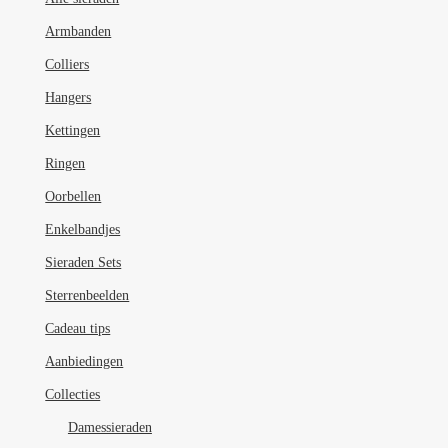
gekozen
Armbanden
worden
op
Colliers
de
Hangers
productpagina
Kettingen
Ringen
Oorbellen
Enkelbandjes
Sieraden Sets
Sterrenbeelden
Cadeau tips
Aanbiedingen
Collecties
Damessieraden