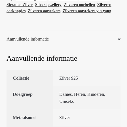
mm
Sieraden Zilver
,
Silver jewellery
,
Zilveren oorbellen
,
Zilveren
65490
oorknopjes
,
Zilveren oorstekers
,
Zilveren oorstekers yin yang
aantal
Aanvullende informatie
Aanvullende informatie
Collectie
Zilver 925
Doelgroep
Dames
,
Heren
,
Kinderen
,
Uniseks
Metaalsoort
Zilver