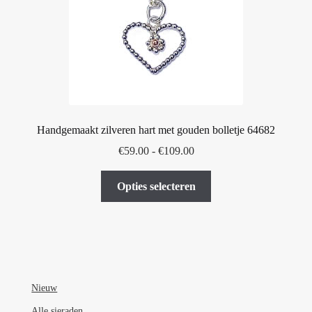
Handgemaakt zilveren hart met gouden bolletje 64682
Prijsklasse:
€
59.00
-
€
109.00
€59.00
Dit
tot
Opties selecteren
product
€109.00
heeft
meerdere
variaties.
Deze
optie
Nieuw
kan
Alle sieraden