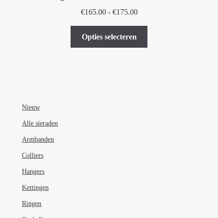
Prijsklasse:
€
165.00
-
€
175.00
€165.00
Dit
tot
Opties selecteren
product
€175.00
heeft
meerdere
variaties.
Deze
optie
Nieuw
kan
Alle sieraden
gekozen
Armbanden
worden
op
Colliers
de
Hangers
productpagina
Kettingen
Ringen