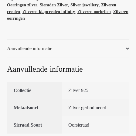
65758
Oorringen zilver
,
Sieraden Zilver
,
Silver jewellery
,
Zilveren
aantal
creolen
,
Zilveren klapcreolen infinity
,
Zilveren oorbellen
,
Zilveren
oorringen
Aanvullende informatie
Aanvullende informatie
Collectie
Zilver 925
Metaalsoort
Zilver gerhodineerd
Sieraad Soort
Oorsieraad