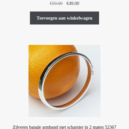
Oorspronkelijke
Huidige
€
59.00
€
49.00
prijs
prijs
was:
is:
Toevoegen aan winkelwagen
€59.00.
€49.00.
Zilveren bangle armband met scharnier in 2 maten 52367