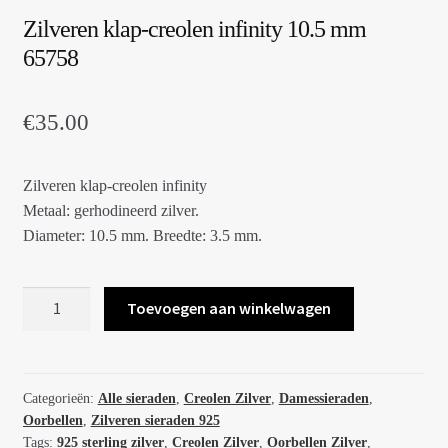
Zilveren klap-creolen infinity 10.5 mm
65758
€
35.00
Zilveren klap-creolen infinity
Metaal: gerhodineerd zilver.
Diameter: 10.5 mm. Breedte: 3.5 mm.
Zilveren
Toevoegen aan winkelwagen
klap-
creolen
infinity
10.5
Categorieën:
Alle sieraden
,
Creolen Zilver
,
Damessieraden
,
Oorbellen
,
Zilveren sieraden 925
mm
Tags:
925 sterling zilver
,
Creolen Zilver
,
Oorbellen Zilver
,