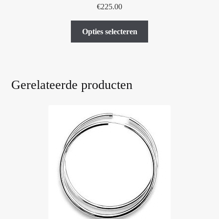
€
225.00
Dit
Opties selecteren
product
heeft
meerdere
variaties.
Gerelateerde producten
Deze
optie
kan
gekozen
worden
op
de
productpagina