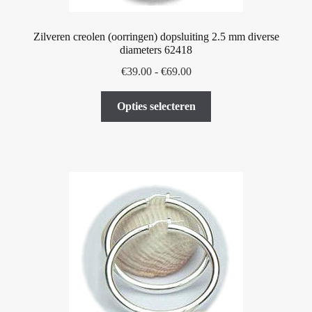
Zilveren creolen (oorringen) dopsluiting 2.5 mm diverse
diameters 62418
Prijsklasse:
€
39.00
-
€
69.00
€39.00
Dit
tot
Opties selecteren
product
€69.00
heeft
meerdere
variaties.
Deze
optie
kan
gekozen
worden
op
de
productpagina