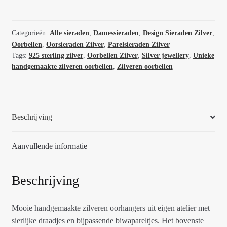
oorhangers
met
goud
Categorieën:
Alle sieraden
,
Damessieraden
,
Design Sieraden Zilver
,
Oorbellen
,
Oorsieraden Zilver
,
Parelsieraden Zilver
Nueva
Tags:
925 sterling zilver
,
Oorbellen Zilver
,
Silver jewellery
,
Unieke
luz
handgemaakte zilveren oorbellen
,
Zilveren oorbellen
65780
aantal
Beschrijving
Aanvullende informatie
Beschrijving
Mooie handgemaakte zilveren oorhangers uit eigen atelier met
sierlijke draadjes en bijpassende biwapareltjes. Het bovenste