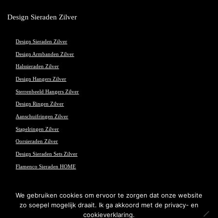
Design Sieraden Zilver
Design Sieraden Zilver
Design Armbanden Zilver
Halssieraden Zilver
Design Hangers Zilver
Sterrenbeeld Hangers Zilver
Design Ringen Zilver
Aanschuifringen Zilver
Stapelringen Zilver
Oorsieraden Zilver
Design Sieraden Sets Zilver
Flamenco Sieraden HOME
We gebruiken cookies om ervoor te zorgen dat onze website
zo soepel mogelijk draait. Ik ga akkoord met de privacy- en
© 2026 Flamenco Sieraden - Powered and maintained by
winkeltjes.net
cookieverklaring.