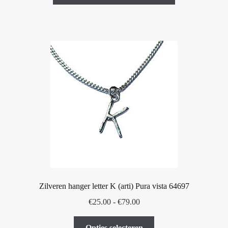
Zilveren hanger letter K (arti) Pura vista 64697
Prijsklasse:
€
25.00
-
€
79.00
€25.00
Dit
tot
Opties selecteren