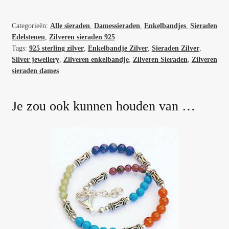
echte
edelstenen
23
Categorieën:
Alle sieraden
,
Damessieraden
,
Enkelbandjes
,
Sieraden
Edelstenen
,
Zilveren sieraden 925
t/m
Tags:
925 sterling zilver
,
Enkelbandje Zilver
,
Sieraden Zilver
,
27
Silver jewellery
,
Zilveren enkelbandje
,
Zilveren Sieraden
,
Zilveren
cm
sieraden dames
64968
aantal
Je zou ook kunnen houden van …