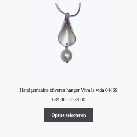
Handgemaakte zilveren hanger Viva la vida 64469
Prijsklasse:
€
89.00
-
€
139.00
€89.00
Dit
tot
Opties selecteren
product
€139.00
heeft
meerdere