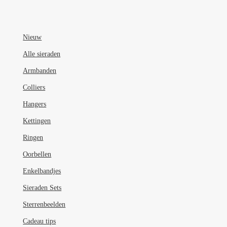
variaties.
Deze
optie
Nieuw
kan
Alle sieraden
gekozen
Armbanden
worden
op
Colliers
de
Hangers
productpagina
Kettingen
Ringen
Oorbellen
Enkelbandjes
Sieraden Sets
Sterrenbeelden
Cadeau tips