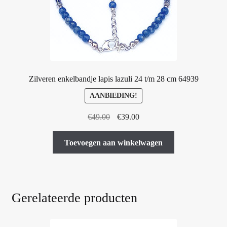
Zilveren enkelbandje lapis lazuli 24 t/m 28 cm 64939
AANBIEDING!
Oorspronkelijke
Huidige
€
49.00
€
39.00
prijs
prijs
was:
is:
Toevoegen aan winkelwagen
€49.00.
€39.00.
Gerelateerde producten