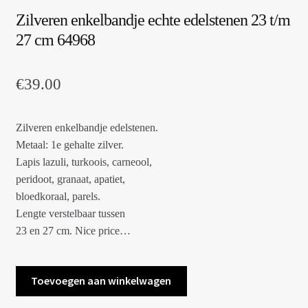
Zilveren enkelbandje echte edelstenen 23 t/m
27 cm 64968
€
39.00
Zilveren enkelbandje edelstenen.
Metaal: 1e gehalte zilver.
Lapis lazuli, turkoois, carneool,
peridoot, granaat, apatiet,
bloedkoraal, parels.
Lengte verstelbaar tussen
23 en 27 cm. Nice price…
Zilveren
Toevoegen aan winkelwagen
enkelbandje