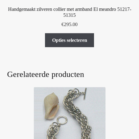
Handgemaakt zilveren collier met armband El meandro 51217-
51315
€
295.00
Dit
Opties selecteren
product
heeft
meerdere
variaties.
Gerelateerde producten
Deze
optie
kan
gekozen
worden
op
de
productpagina