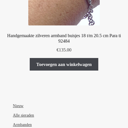
de
productpagina
Handgemaakte zilveren armband buisjes 18 t/m 20.5 cm Para ti
92484
€
135.00
Toevoegen aan winkelwagen
Nieuw
Alle sieraden
Armbanden