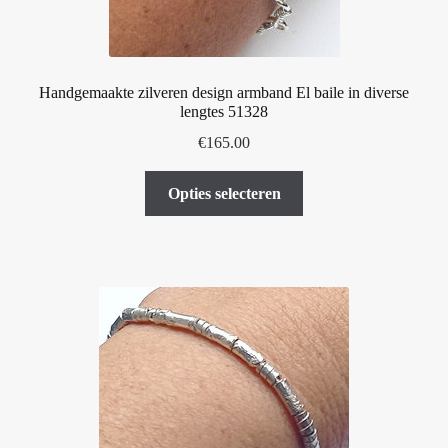
Handgemaakte zilveren design armband El baile in diverse
lengtes 51328
€
165.00
Dit
Opties selecteren
product
heeft
meerdere
variaties.
Deze
optie
kan
gekozen
worden
op