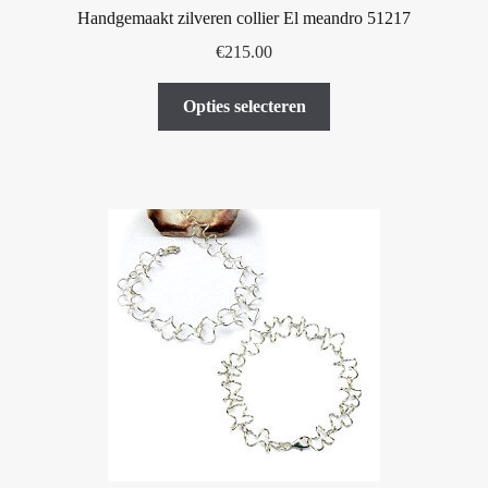
Handgemaakt zilveren collier El meandro 51217
€
215.00
Dit
Opties selecteren
product
heeft
meerdere
variaties.
Deze
optie
kan
gekozen
worden
op
de
productpagina