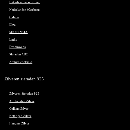
Het edele metaal zilver
Nederlandse Waarborg
Galerie
Blog
SHOP INSTA
Links
Droomwens
Sieraden ABC
Archief edelsmid
Zilveren sieraden 925
Zilveren Sieraden 925
Armbanden Zilver
Colliers Zilver
Kettingen Zilver
Hangers Zilver