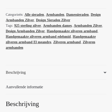
design
armband
El
Categorieën:
Alle sieraden
,
Armbanden
,
Damessieraden
,
Design
Armbanden Zilver
,
Design Sieraden Zilver
meandro
Tags:
925 sterling zilver
,
Armbanden dames
,
Armbanden Zilver
,
in
Design Armbanden Zilver
,
Handgemaakte zilveren armband
,
diverse
Handgemaakte zilveren armband edelsmid
,
Handgemaakte
lengtes
zilveren armband El meandro
,
Zilveren armband
,
Zilveren
51315
armbanden
aantal
Beschrijving
Aanvullende informatie
Beschrijving