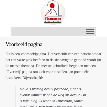
Ga
Ga
door
naar
naar
de
navigatie
inhoud
Voorbeeld pagina
Dit is een voorbeeldpagina. Het verschilt van een bericht omdat
het een vaste plek heeft en in de sitenavigatie getoond wordt (in
de meeste thema’s). De meeste gebruikers beginnen met een
‘Over mij’ pagina om zich voor te stellen aan potentiële
bezoekers. Bijvoorbeeld:
Hallo. Overdag ben ik postbode, maar ’s
avonds timmer ik aan de weg als acteur. Dit
is mijn blog. Ik woon in Hilversum, samen
met Vlekkie, m’n trouwe viervoeter. Ik hou