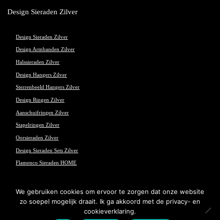
Design Sieraden Zilver
Design Sieraden Zilver
Design Armbanden Zilver
Halssieraden Zilver
Design Hangers Zilver
Sterrenbeeld Hangers Zilver
Design Ringen Zilver
Aanschuifringen Zilver
Stapelringen Zilver
Oorsieraden Zilver
Design Sieraden Sets Zilver
Flamenco Sieraden HOME
We gebruiken cookies om ervoor te zorgen dat onze website
zo soepel mogelijk draait. Ik ga akkoord met de privacy- en
© 2017 Flamenco Sieraden - Powered and maintained by
winkeltjes.net
cookieverklaring.