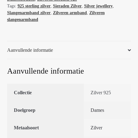
cm
Tags:
925 sterling zilver
,
Sieraden Zilver
,
Silver jewellery
,
52347
Slangenarmband zilver
,
Zilveren armband
,
Zilveren
aantal
slangenarmband
Aanvullende informatie
Aanvullende informatie
Collectie
Zilver 925
Doelgroep
Dames
Metaalsoort
Zilver