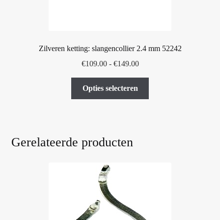
Zilveren ketting: slangencollier 2.4 mm 52242
Prijsklasse:
€
109.00
-
€
149.00
€109.00
Dit
tot
Opties selecteren
product
€149.00
heeft
meerdere
variaties.
Gerelateerde producten
Deze
optie
kan
gekozen
worden
op
de