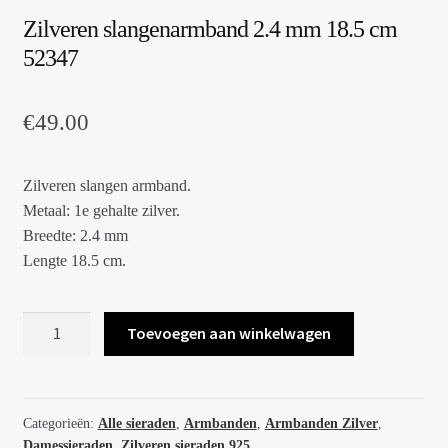
Zilveren slangenarmband 2.4 mm 18.5 cm
52347
€
49.00
Zilveren slangen armband.
Metaal: 1e gehalte zilver.
Breedte: 2.4 mm
Lengte 18.5 cm.
Zilveren
Toevoegen aan winkelwagen
slangenarmband
2.4
mm
18.5
Categorieën:
Alle sieraden
,
Armbanden
,
Armbanden Zilver
,
Damessieraden
,
Zilveren sieraden 925