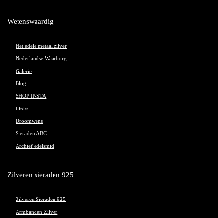
Wetenswaardig
Het edele metaal zilver
Nederlandse Waarborg
Galerie
Blog
SHOP INSTA
Links
Droomwens
Sieraden ABC
Archief edelsmid
Zilveren sieraden 925
Zilveren Sieraden 925
Armbanden Zilver