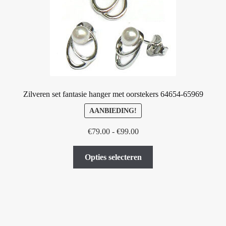
Zilveren set fantasie hanger met oorstekers 64654-65969
AANBIEDING!
Prijsklasse:
€
79.00
-
€
99.00
€79.00
Dit
tot
Opties selecteren
product
€99.00
heeft
meerdere
variaties.
Deze