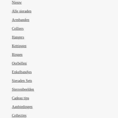
optie
Nieuw
kan
Alle sieraden
gekozen
Armbanden
worden
op
Colliers
de
Hangers
productpagina
Kettingen
Ringen
Oorbellen
Enkelbandjes
Sieraden Sets
Sterrenbeelden
Cadeau tips
Aanbiedingen
Collecties