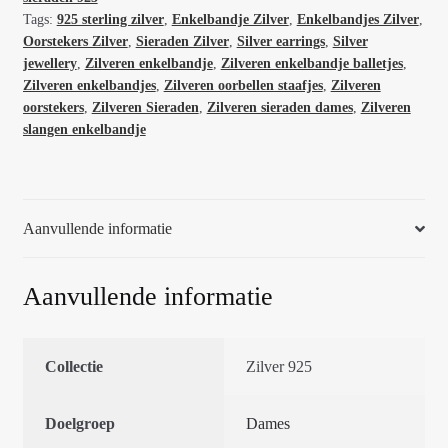
cm
Tags:
925 sterling zilver
,
Enkelbandje Zilver
,
Enkelbandjes Zilver
,
64946
Oorstekers Zilver
,
Sieraden Zilver
,
Silver earrings
,
Silver
aantal
jewellery
,
Zilveren enkelbandje
,
Zilveren enkelbandje balletjes
,
Zilveren enkelbandjes
,
Zilveren oorbellen staafjes
,
Zilveren
oorstekers
,
Zilveren Sieraden
,
Zilveren sieraden dames
,
Zilveren
slangen enkelbandje
Aanvullende informatie
Aanvullende informatie
Collectie
Zilver 925
Doelgroep
Dames