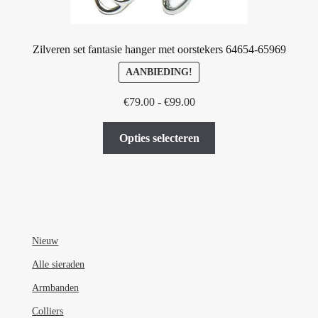
Zilveren set fantasie hanger met oorstekers 64654-65969
AANBIEDING!
Prijsklasse:
€
79.00
-
€
99.00
€79.00
Dit
tot
Opties selecteren
product
€99.00
heeft
meerdere
variaties.
Deze
optie
Nieuw
kan
Alle sieraden
gekozen
Armbanden
worden
op
Colliers