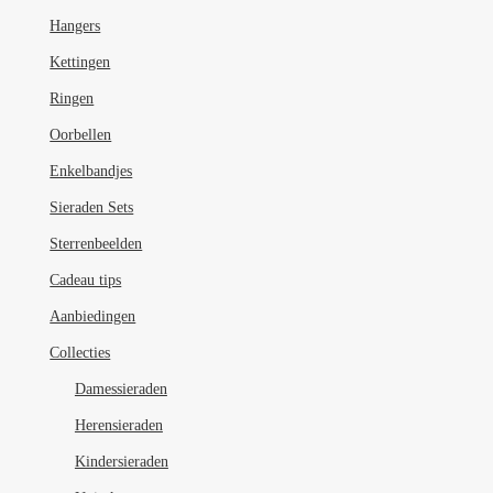
de
Hangers
productpagina
Kettingen
Ringen
Oorbellen
Enkelbandjes
Sieraden Sets
Sterrenbeelden
Cadeau tips
Aanbiedingen
Collecties
Damessieraden
Herensieraden
Kindersieraden