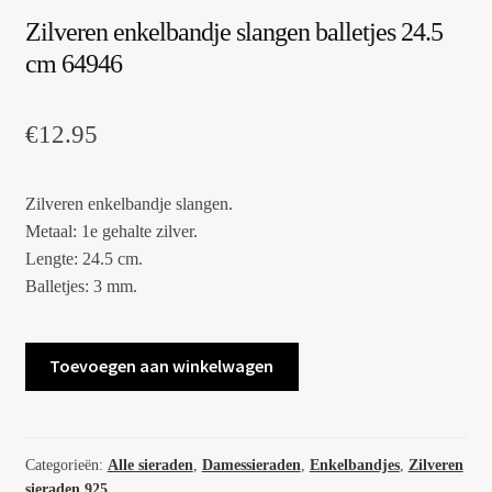
Zilveren enkelbandje slangen balletjes 24.5
cm 64946
€
12.95
Zilveren enkelbandje slangen.
Metaal: 1e gehalte zilver.
Lengte: 24.5 cm.
Balletjes: 3 mm.
Zilveren
Toevoegen aan winkelwagen
enkelbandje
slangen
balletjes
24.5
Categorieën:
Alle sieraden
,
Damessieraden
,
Enkelbandjes
,
Zilveren
sieraden 925