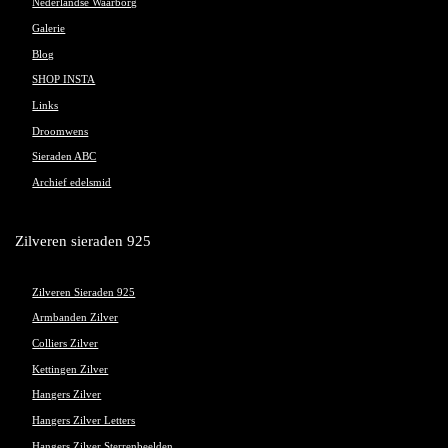
Nederlandse Waarborg
Galerie
Blog
SHOP INSTA
Links
Droomwens
Sieraden ABC
Archief edelsmid
Zilveren sieraden 925
Zilveren Sieraden 925
Armbanden Zilver
Colliers Zilver
Kettingen Zilver
Hangers Zilver
Hangers Zilver Letters
Hangers Zilver Sterrenbeelden