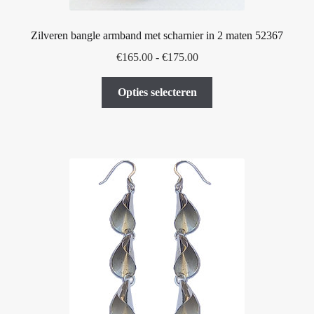
Zilveren bangle armband met scharnier in 2 maten 52367
Prijsklasse:
€
165.00
-
€
175.00
€165.00
Dit
tot
Opties selecteren
product
€175.00
heeft
meerdere
variaties.
Deze
optie
kan
gekozen
worden
op
de
productpagina