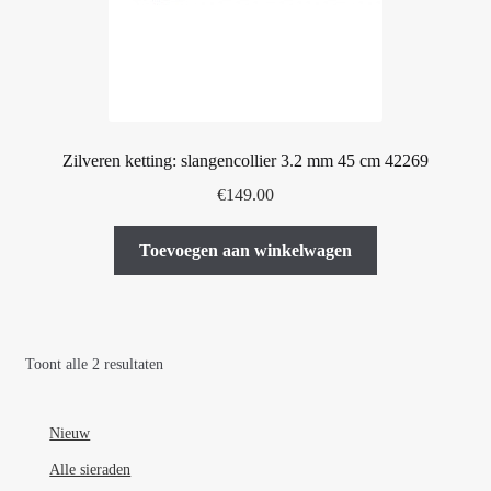
op
de
productpagina
Zilveren ketting: slangencollier 3.2 mm 45 cm 42269
€
149.00
Toevoegen aan winkelwagen
Toont alle 2 resultaten
Nieuw
Alle sieraden