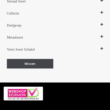
Sieraad Soort
Kettingen
Collectie
Zilveren sieraden 925
Doelgroep
Damessieraden
Metaalsoort
Zilver
Vorm Soort Schakel
Slangen
Wissen