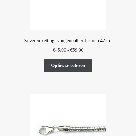
Zilveren ketting: slangencollier 1.2 mm 42251
Prijsklasse:
€
45.00
-
€
59.00
€45.00
Dit
tot
Opties selecteren
product
€59.00
heeft
meerdere
variaties.
Deze
optie
kan
gekozen
worden