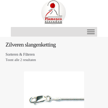
Ga
Ga
door
naar
naar
de
navigatie
inhoud
Zilveren slangenketting
Sorteren & Filteren
Toont alle 2 resultaten