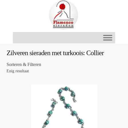
Ga
Ga
door
naar
naar
de
navigatie
inhoud
Zilveren sieraden met turkoois: Collier
Sorteren & Filteren
Enig resultaat