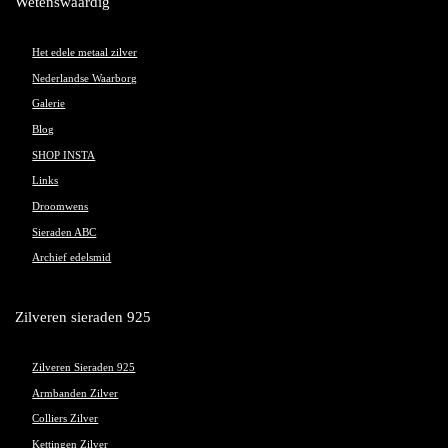
Wetenswaardig
Het edele metaal zilver
Nederlandse Waarborg
Galerie
Blog
SHOP INSTA
Links
Droomwens
Sieraden ABC
Archief edelsmid
Zilveren sieraden 925
Zilveren Sieraden 925
Armbanden Zilver
Colliers Zilver
Kettingen Zilver