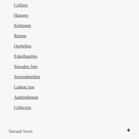
de
Colliers
productpagina
Hangers
Kettingen
Ringen
Oorbellen
Enkelbandjes
Sieraden Sets
Sterrenbeelden
Cadeau tips
Aanbiedingen
Collecties
Sieraad Soort