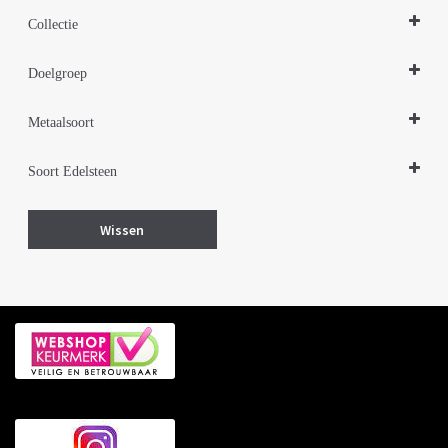
Colliers
Collectie
Design Sieraden Zilver
Doelgroep
Sieraden Edelstenen
Damessieraden
Metaalsoort
Zilver
Soort Edelsteen
Turkoois
Wissen