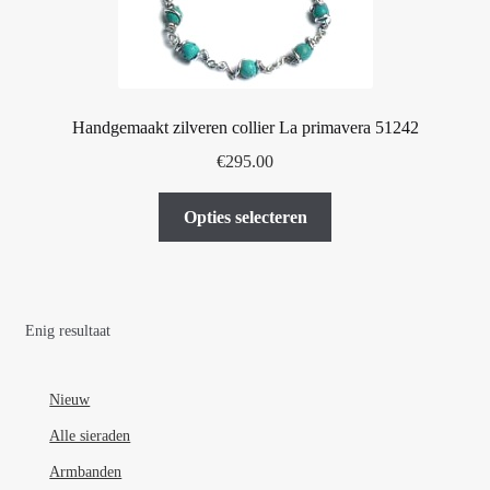
Handgemaakt zilveren collier La primavera 51242
€
295.00
Dit
Opties selecteren
product
heeft
meerdere
variaties.
Enig resultaat
Deze
optie
kan
Nieuw
gekozen
Alle sieraden
worden
Armbanden
op