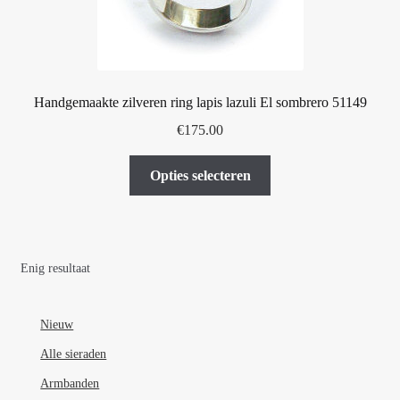
Handgemaakte zilveren ring lapis lazuli El sombrero 51149
€
175.00
Dit
Opties selecteren
product
heeft
meerdere
variaties.
Enig resultaat
Deze
optie
kan
Nieuw
gekozen
Alle sieraden
worden
Armbanden
op