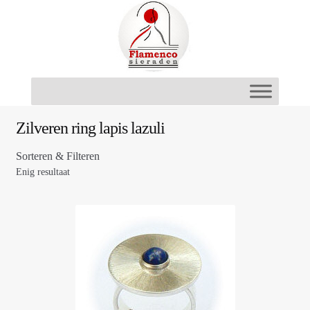
Ga
Ga
door
naar
naar
de
navigatie
inhoud
Zilveren ring lapis lazuli
Sorteren & Filteren
Enig resultaat