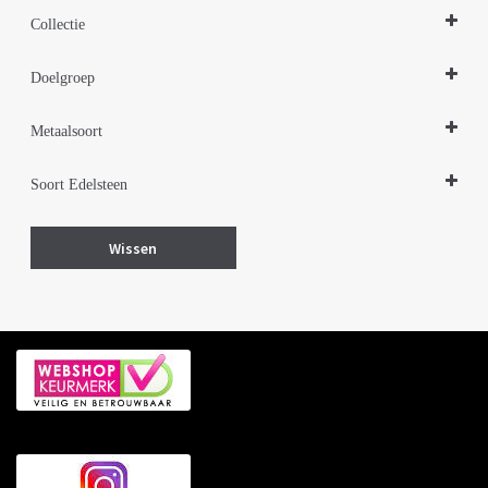
Ringen
Collectie
Design Sieraden Zilver
Doelgroep
Sieraden Edelstenen
Damessieraden
Metaalsoort
Zilver
Soort Edelsteen
Lapis lazuli
Wissen