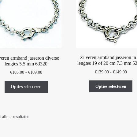
Zilveren armband jasseron in
veren armband jasseron diverse
lengtes 19 of 20 cm 7.3 mm 5
lengtes 5.5 mm 63320
Prijsk
€
139.00
-
€
149.00
Prijsklasse:
€
105.00
-
€
109.00
€139.
€105.00
Di
Dit
tot
tot
Opties selecteren
Opties selecteren
pr
product
€149.
€109.00
he
heeft
me
meerdere
var
variaties.
 alle 2 resultaten
De
Deze
op
optie
ka
kan