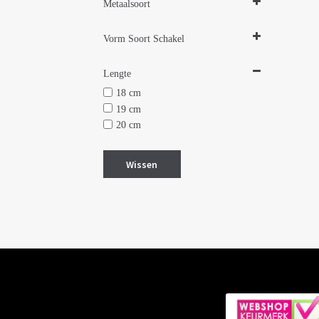
Metaalsoort
Zilver
Vorm Soort Schakel
Jasseron
Lengte
18 cm
19 cm
20 cm
Wissen