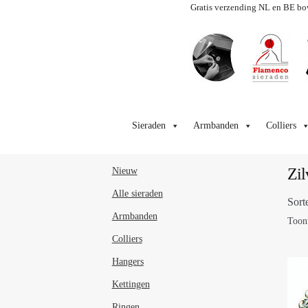
Gratis verzending NL en BE bo
Ga
Ga
door
naar
Sieraden
Armbanden
Colliers
naar
de
navigatie
inhoud
Zil
Nieuw
Alle sieraden
Sort
Armbanden
Toont
Colliers
Hangers
Kettingen
Ringen