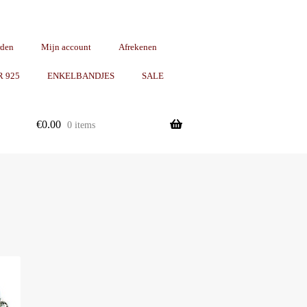
rden
Mijn account
Afrekenen
R 925
ENKELBANDJES
SALE
€
0.00
0 items