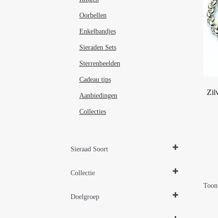
Oorbellen
Enkelbandjes
Sieraden Sets
Sterrenbeelden
Cadeau tips
Zil
Aanbiedingen
Collecties
Sieraad Soort
Armbanden
Collectie
Toont
Zilveren sieraden 925
Doelgroep
Damessieraden