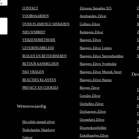
CONTACT
Zilveren Sieraden 925
D
VOORWAARDEN
Armbanden Zilver
H
OVER FLAMENCO SIERADEN
Colliers Zilver
K
NIEUWSBRIEF
Kettingen Zilver
Z
VERZENDMETHODE
Hangers Zilver
D
LEVERINGSBELEID
Hangers Zilver Letters
P
RUILEN EN RETOURNEREN
Hangers Zilver Sterrenbeelden
S
RETOUR AANMELDEN
Hangers Zilver Symbolen
FAQ VRAGEN
Hangers Zilver Muziek Sport
Des
REACTIES KLANTEN
Hangers Zilver Harten
PRIVACY EN COOKIES
Ringen Zilver
D
Creolen Zilver
D
Oorbellen Zilver
Wetenswaardig
H
Oorhangers Zilver
D
Oorstekers Zilver
Het edele metaal zilver
S
Doortrekoorbellen
Nederlandse Waarborg
D
Enkelbandjes Zilver
Galerie
A