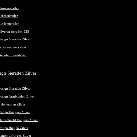
amessieraden
erensieraden
indersieraden
ilveren sieraden 925
esign Sieraden Zilver
arelsieraden Zilver
ieraden Edelstenen
ign Sieraden Zilver
esign Sieraden Zilver
esign Armbanden Zilver
alssieraden Zilver
esign Hangers Zilver
terrenbeeld Hangers Zilver
esign Ringen Zilver
anschuifringen Zilver