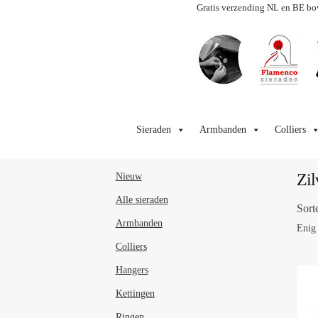
Gratis verzending NL en BE bo
Ga
Ga
door
naar
Sieraden
Armbanden
Colliers
naar
de
navigatie
inhoud
Zil
Nieuw
Alle sieraden
Sort
Armbanden
Enig 
Colliers
Hangers
Kettingen
Ringen