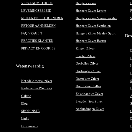
VERZENDMETHODE
Hangers Zilver
D
LEVERINGSBELEID
Hangers Zilver Letters
P
RUILEN EN RETOURNEREN
Hangers Zilver Sterrenbeelden
S
RETOUR AANMELDEN
Hangers Zilver Symbolen
FAQ VRAGEN
Hangers Zilver Muziek Sport
Des
REACTIES KLANTEN
Hangers Zilver Harten
PRIVACY EN COOKIES
Ringen Zilver
D
Creolen Zilver
D
Oorbellen Zilver
Wetenswaardig
H
Oorhangers Zilver
D
Oorstekers Zilver
Het edele metaal zilver
S
Doortrekoorbellen
Nederlandse Waarborg
D
Enkelbandjes Zilver
Galerie
A
Sieraden Sets Zilver
Blog
S
Aanbiedingen Zilver
SHOP INSTA
O
Links
D
Droomwens
F