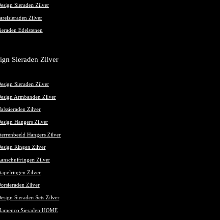
esign Sieraden Zilver
arelsieraden Zilver
ieraden Edelstenen
ign Sieraden Zilver
esign Sieraden Zilver
esign Armbanden Zilver
alssieraden Zilver
esign Hangers Zilver
terrenbeeld Hangers Zilver
esign Ringen Zilver
anschuifringen Zilver
tapelringen Zilver
orsieraden Zilver
esign Sieraden Sets Zilver
lamenco Sieraden HOME