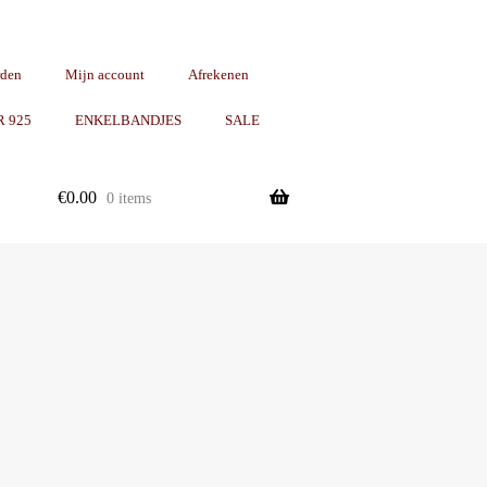
rden
Mijn account
Afrekenen
R 925
ENKELBANDJES
SALE
€
0.00
0 items