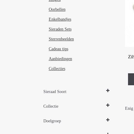
Oorbellen
Enkelbandjes
Sieraden Sets
Sterrenbeelden
Cadeau tips
Zil
Aanbiedingen
Collecties
Sieraad Soort
Oorbellen
Collectie
Enig 
Zilveren sieraden 925
Doelgroep
Damessieraden