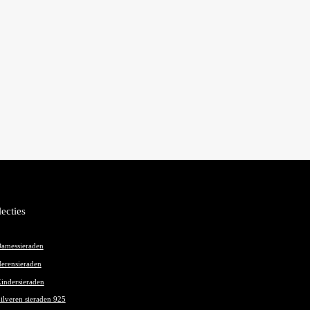
lecties
amessieraden
erensieraden
indersieraden
ilveren sieraden 925