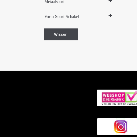
Metaalsoort
Zilver gerhodineerd
Vorm Soort Schakel
Hart hartjes
Wissen