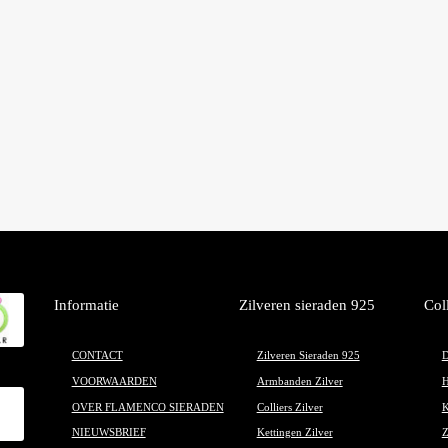
Informatie
Zilveren sieraden 925
Col
CONTACT
Zilveren Sieraden 925
D
VOORWAARDEN
Armbanden Zilver
H
OVER FLAMENCO SIERADEN
Colliers Zilver
K
NIEUWSBRIEF
Kettingen Zilver
Z