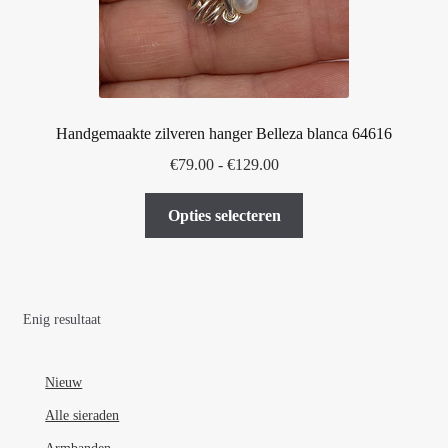
Handgemaakte zilveren hanger Belleza blanca 64616
Prijsklasse:
€
79.00
-
€
129.00
€79.00
Dit
tot
Opties selecteren
product
€129.00
heeft
meerdere
variaties.
Enig resultaat
Deze
optie
kan
Nieuw
gekozen
Alle sieraden
worden