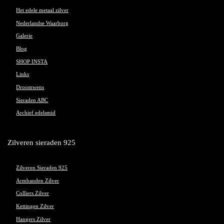
Het edele metaal zilver
Nederlandse Waarborg
Galerie
Blog
SHOP INSTA
Links
Droomwens
Sieraden ABC
Archief edelsmid
Zilveren sieraden 925
Zilveren Sieraden 925
Armbanden Zilver
Colliers Zilver
Kettingen Zilver
Hangers Zilver