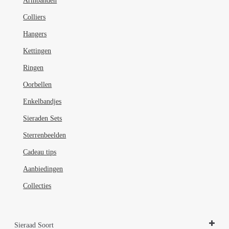
Armbanden
op
de
Colliers
productpagina
Hangers
Kettingen
Ringen
Oorbellen
Enkelbandjes
Sieraden Sets
Sterrenbeelden
Cadeau tips
Aanbiedingen
Collecties
Sieraad Soort