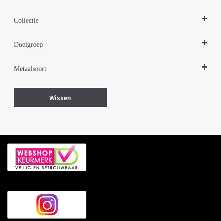
Hangers
Collectie
Design Sieraden Zilver
Doelgroep
Parelsieraden Zilver
Damessieraden
Metaalsoort
Zilver
Wissen