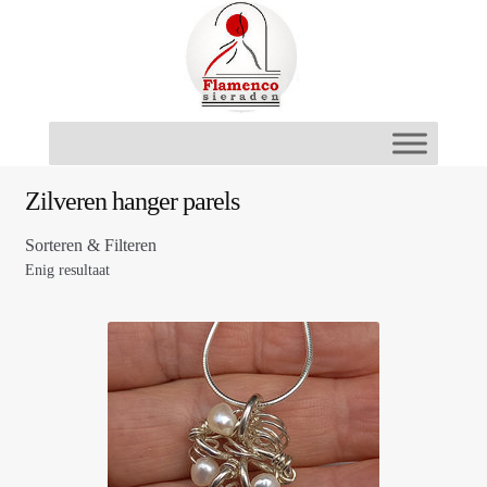
Ga
Ga
door
naar
naar
de
navigatie
inhoud
Zilveren hanger parels
Sorteren & Filteren
Enig resultaat