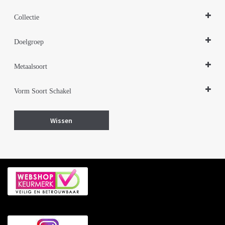
Hangers
Collectie
Zilveren sieraden 925
Doelgroep
Damessieraden
Metaalsoort
Kindersieraden
Zilver gerhodineerd
Vorm Soort Schakel
Dier dieren
Wissen