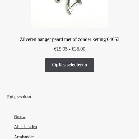
Zilveren hanger paard met of zonder ketting 64653
Prijsklasse:
€
19.95
-
€
35.00
€19.95
Dit
tot
Opties selecteren
product
€35.00
heeft
meerdere
variaties.
Enig resultaat
Deze
optie
kan
Nieuw
gekozen
Alle sieraden
worden
Armbanden
op