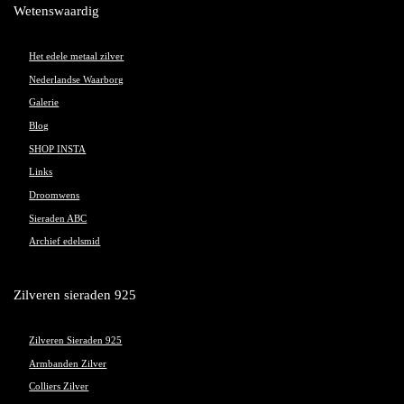
Wetenswaardig
Het edele metaal zilver
Nederlandse Waarborg
Galerie
Blog
SHOP INSTA
Links
Droomwens
Sieraden ABC
Archief edelsmid
Zilveren sieraden 925
Zilveren Sieraden 925
Armbanden Zilver
Colliers Zilver