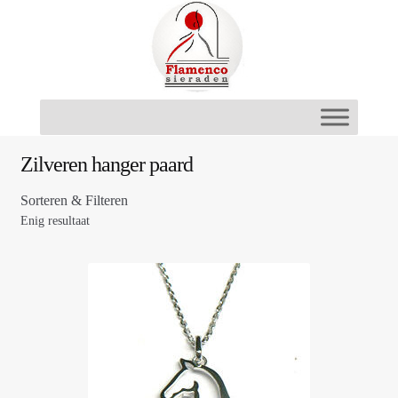
Ga
Ga
door
naar
naar
de
navigatie
inhoud
Zilveren hanger paard
Sorteren & Filteren
Enig resultaat