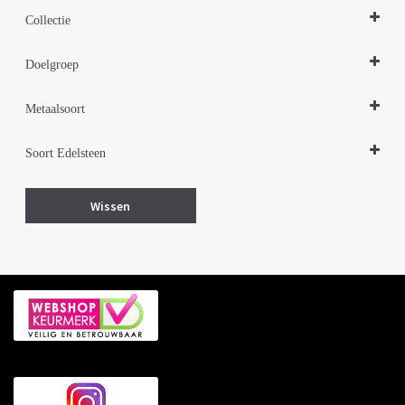
Hangers
Collectie
Sieraden Edelstenen
Doelgroep
Zilveren sieraden 925
Damessieraden
Metaalsoort
Zilver gerhodineerd
Soort Edelsteen
Onyx
Wissen