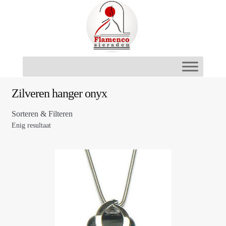
Ga
Ga
door
naar
naar
de
navigatie
inhoud
Zilveren hanger onyx
Sorteren & Filteren
Enig resultaat