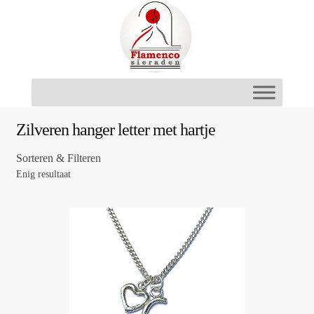
Ga
Ga
door
naar
naar
de
navigatie
inhoud
Zilveren hanger letter met hartje
Sorteren & Filteren
Enig resultaat