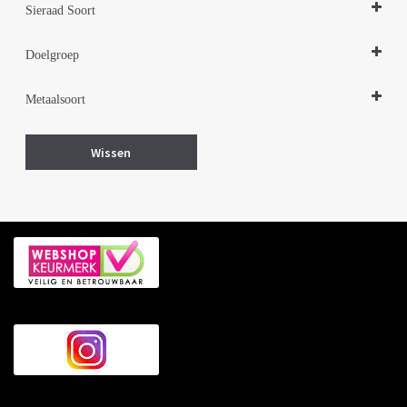
Sieraad Soort
Hangers
Doelgroep
Damessieraden
Metaalsoort
Herensieraden
Kindersieraden
Zilver
Wissen