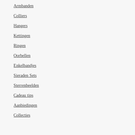
worden
Armbanden
op
de
Colliers
productpagina
Hangers
Kettingen
Ringen
Oorbellen
Enkelbandjes
Sieraden Sets
Sterrenbeelden
Cadeau tips
Aanbiedingen
Collecties