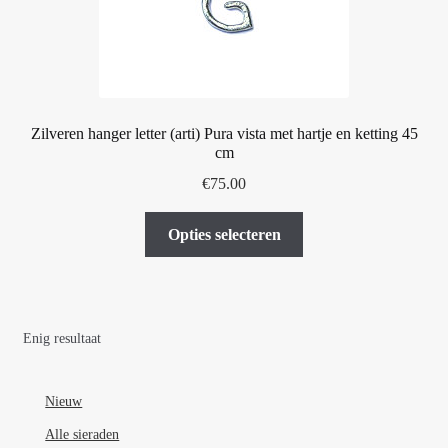
Zilveren hanger letter (arti) Pura vista met hartje en ketting 45
cm
€
75.00
Dit
Opties selecteren
product
heeft
meerdere
variaties.
Enig resultaat
Deze
optie
kan
Nieuw
gekozen
Alle sieraden