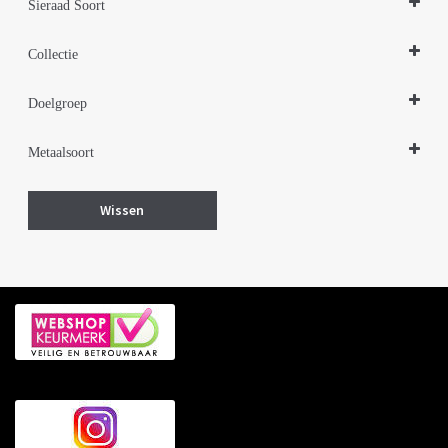
Sieraad Soort
Hangers
Collectie
Zilveren sieraden 925
Doelgroep
Damessieraden
Metaalsoort
Herensieraden
Kindersieraden
Zilver
Wissen