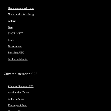
Het edele metaal zilver
Nederlandse Waarborg
Galerie
Blog
SHOP INSTA
Links
Droomwens
Sieraden ABC
Archief edelsmid
Zilveren sieraden 925
Zilveren Sieraden 925
Armbanden Zilver
Colliers Zilver
Kettingen Zilver