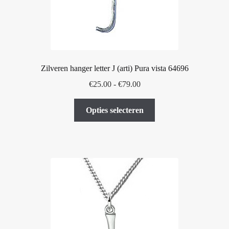
Zilveren hanger letter J (arti) Pura vista 64696
Prijsklasse:
€
25.00
-
€
79.00
€25.00
Dit
tot
Opties selecteren
product
€79.00
heeft
meerdere
variaties.
Deze
optie
kan
gekozen
worden