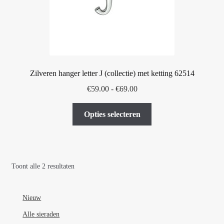
op
de
productpagina
Zilveren hanger letter J (collectie) met ketting 62514
Prijsklasse:
€
59.00
-
€
69.00
€59.00
Dit
tot
Opties selecteren
product
€69.00
heeft
meerdere
variaties.
Toont alle 2 resultaten
Deze
optie
kan
Nieuw
gekozen
Alle sieraden
worden