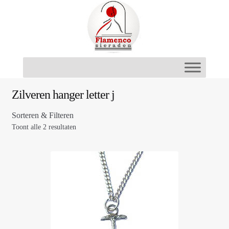
Ga
Ga
door
naar
naar
de
navigatie
inhoud
Zilveren hanger letter j
Sorteren & Filteren
Toont alle 2 resultaten