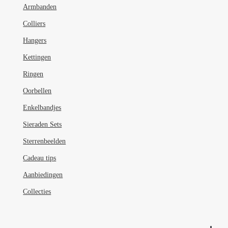
Armbanden
op
de
Colliers
productpagina
Hangers
Kettingen
Ringen
Oorbellen
Enkelbandjes
Sieraden Sets
Sterrenbeelden
Cadeau tips
Aanbiedingen
Collecties