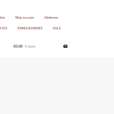
rden
Mijn account
Afrekenen
R 925
ENKELBANDJES
SALE
€
0.00
0 items