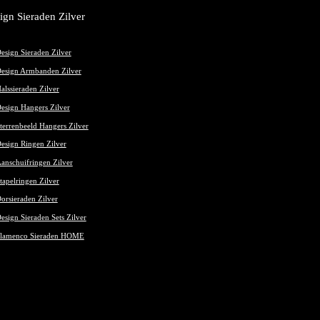
ign Sieraden Zilver
esign Sieraden Zilver
esign Armbanden Zilver
alssieraden Zilver
esign Hangers Zilver
terrenbeeld Hangers Zilver
esign Ringen Zilver
anschuifringen Zilver
tapelringen Zilver
orsieraden Zilver
esign Sieraden Sets Zilver
lamenco Sieraden HOME