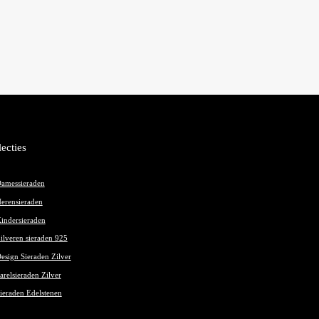
lecties
amessieraden
erensieraden
indersieraden
ilveren sieraden 925
esign Sieraden Zilver
arelsieraden Zilver
ieraden Edelstenen