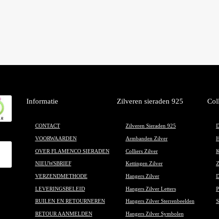
Informatie
Zilveren sieraden 925
Col
CONTACT
Zilveren Sieraden 925
D
VOORWAARDEN
Armbanden Zilver
H
OVER FLAMENCO SIERADEN
Colliers Zilver
K
NIEUWSBRIEF
Kettingen Zilver
Z
VERZENDMETHODE
Hangers Zilver
D
LEVERINGSBELEID
Hangers Zilver Letters
P
RUILEN EN RETOURNEREN
Hangers Zilver Sterrenbeelden
S
RETOUR AANMELDEN
Hangers Zilver Symbolen