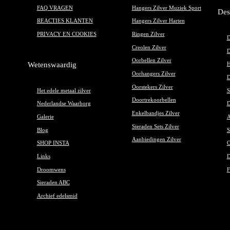
FAQ VRAGEN
Hangers Zilver Muziek Sport
Des
REACTIES KLANTEN
Hangers Zilver Harten
PRIVACY EN COOKIES
Ringen Zilver
D
Creolen Zilver
D
Oorbellen Zilver
Wetenswaardig
H
Oorhangers Zilver
D
Oorstekers Zilver
Het edele metaal zilver
S
Doortrekoorbellen
Nederlandse Waarborg
D
Enkelbandjes Zilver
Galerie
A
Sieraden Sets Zilver
Blog
S
Aanbiedingen Zilver
SHOP INSTA
O
Links
D
Droomwens
F
Sieraden ABC
Archief edelsmid