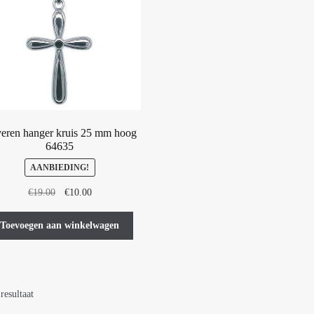
veren hanger kruis 25 mm hoog
64635
AANBIEDING!
Oorspronkelijke
Huidige
€
19.00
€
10.00
prijs
prijs
was:
is:
Toevoegen aan winkelwagen
€19.00.
€10.00.
resultaat