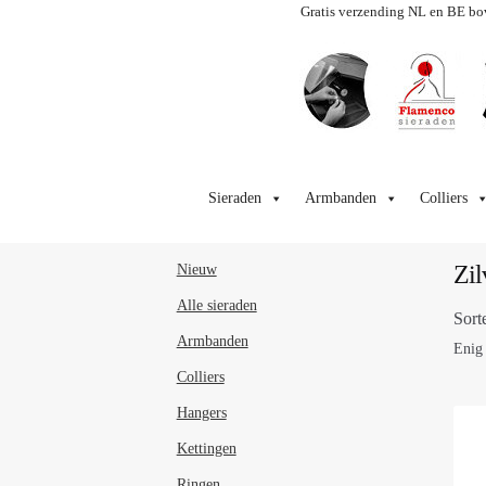
Gratis verzending NL en BE bo
Ga
Ga
door
naar
Sieraden
Armbanden
Colliers
naar
de
navigatie
inhoud
Zil
Nieuw
Alle sieraden
Sort
Armbanden
Enig 
Colliers
Hangers
Kettingen
Ringen