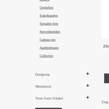
Oorbellen
Enkelbandjes
Sieraden Sets
Sterrenbeelden
Cadeau tips
Zil
Aanbiedingen
Collecties
Doelgroep
Damessieraden
Metaalsoort
Herensieraden
Zilver gerhodineerd
Vorm Soort Schakel
Enig 
Kruis kruizen