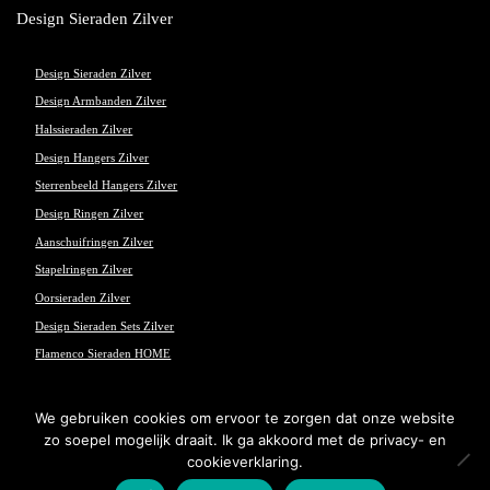
Design Sieraden Zilver
Design Sieraden Zilver
Design Armbanden Zilver
Halssieraden Zilver
Design Hangers Zilver
Sterrenbeeld Hangers Zilver
Design Ringen Zilver
Aanschuifringen Zilver
Stapelringen Zilver
Oorsieraden Zilver
Design Sieraden Sets Zilver
Flamenco Sieraden HOME
We gebruiken cookies om ervoor te zorgen dat onze website
zo soepel mogelijk draait. Ik ga akkoord met de privacy- en
© Flamenco Sieraden - Powered and maintained by
winkeltjes.net
cookieverklaring.