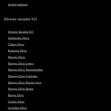
Archief edelsmid
Zilveren sieraden 925
Zilveren Sieraden 925
Armbanden Zilver
Colliers Zilver
Kettingen Zilver
Hangers Zilver
Hangers Zilver Letters
Hangers Zilver Sterrenbeelden
Hangers Zilver Symbolen
Hangers Zilver Muziek Sport
Hangers Zilver Harten
Ringen Zilver
Creolen Zilver
Oorbellen Zilver