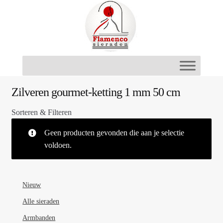
Ga
Ga
door
naar
naar
de
navigatie
inhoud
Zilveren gourmet-ketting 1 mm 50 cm
Sorteren & Filteren
Geen producten gevonden die aan je selectie
voldoen.
Nieuw
Alle sieraden
Armbanden