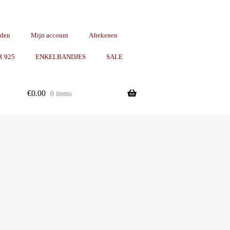
rden
Mijn account
Afrekenen
R 925
ENKELBANDJES
SALE
€
0.00
0 items