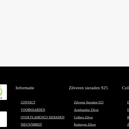
Informatie
Zilveren sieraden 925
Col
CONTACT
Zilveren Sieraden 925
D
VOORWAARDEN
Armbanden Zilver
H
OVER FLAMENCO SIERADEN
Colliers Zilver
K
NIEUWSBRIEF
Kettingen Zilver
Z