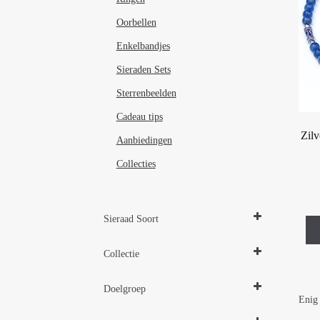
Oorbellen
Enkelbandjes
Sieraden Sets
Sterrenbeelden
Cadeau tips
Zilv
Aanbiedingen
Collecties
Sieraad Soort
Enkelbandjes
Collectie
Sieraden Edelstenen
Doelgroep
Zilveren sieraden 925
Enig 
Damessieraden