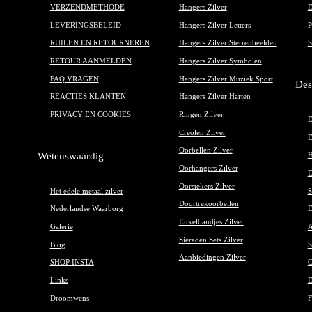
VERZENDMETHODE
Hangers Zilver
D
LEVERINGSBELEID
Hangers Zilver Letters
P
RUILEN EN RETOURNEREN
Hangers Zilver Sterrenbeelden
S
RETOUR AANMELDEN
Hangers Zilver Symbolen
FAQ VRAGEN
Hangers Zilver Muziek Sport
Des
REACTIES KLANTEN
Hangers Zilver Harten
PRIVACY EN COOKIES
Ringen Zilver
D
Creolen Zilver
D
Oorbellen Zilver
Wetenswaardig
H
Oorhangers Zilver
D
Oorstekers Zilver
Het edele metaal zilver
S
Doortrekoorbellen
Nederlandse Waarborg
D
Enkelbandjes Zilver
Galerie
A
Sieraden Sets Zilver
Blog
S
Aanbiedingen Zilver
SHOP INSTA
O
Links
D
Droomwens
F