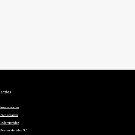
lecties
amessieraden
erensieraden
indersieraden
ilveren sieraden 925