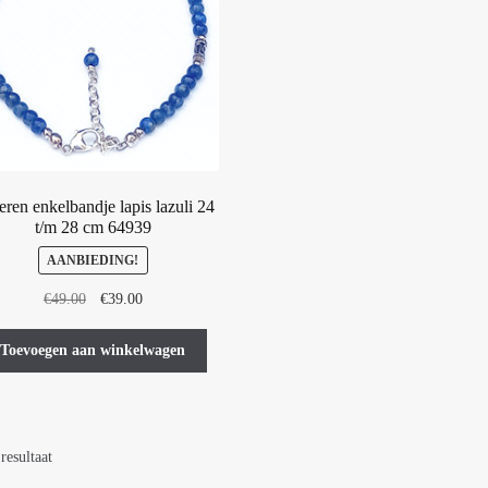
eren enkelbandje lapis lazuli 24
t/m 28 cm 64939
AANBIEDING!
Oorspronkelijke
Huidige
€
49.00
€
39.00
prijs
prijs
was:
is:
Toevoegen aan winkelwagen
€49.00.
€39.00.
resultaat