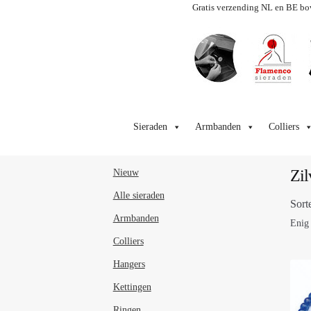
Gratis verzending NL en BE bo
Ga
Ga
door
naar
Sieraden
Armbanden
Colliers
naar
de
navigatie
inhoud
Zil
Nieuw
Alle sieraden
Sort
Armbanden
Enig 
Colliers
Hangers
Kettingen
Ringen