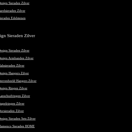
esign Sieraden Zilver
arelsieraden Zilver
ieraden Edelstenen
ign Sieraden Zilver
esign Sieraden Zilver
esign Armbanden Zilver
alssieraden Zilver
esign Hangers Zilver
terrenbeeld Hangers Zilver
esign Ringen Zilver
anschuifringen Zilver
tapelringen Zilver
orsieraden Zilver
esign Sieraden Sets Zilver
lamenco Sieraden HOME