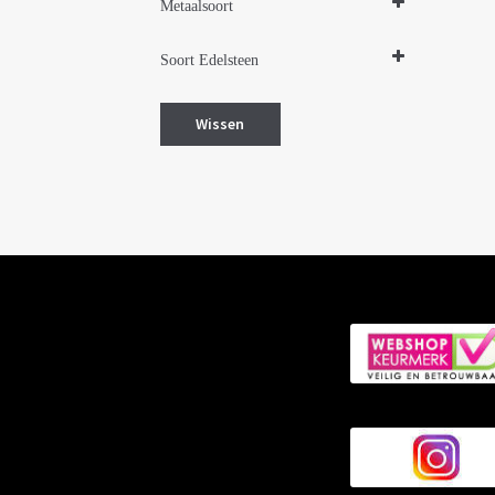
Metaalsoort
Zilver
Soort Edelsteen
Lapis lazuli
Wissen