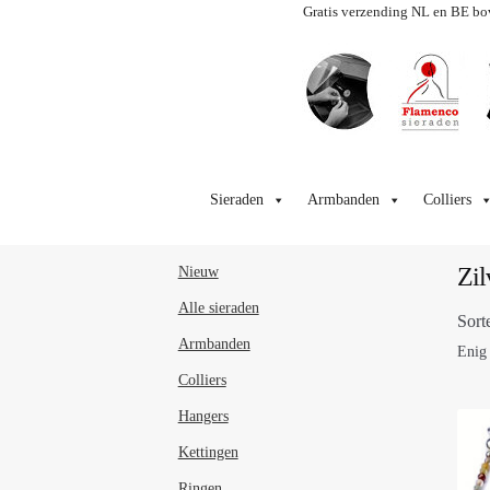
Gratis verzending NL en BE bo
Ga
Ga
door
naar
Sieraden
Armbanden
Colliers
naar
de
navigatie
inhoud
Zil
Nieuw
Alle sieraden
Sort
Armbanden
Enig 
Colliers
Hangers
Kettingen
Ringen