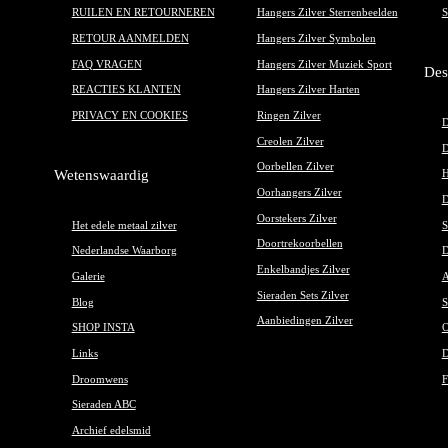
RUILEN EN RETOURNEREN
Hangers Zilver Sterrenbeelden
S
RETOUR AANMELDEN
Hangers Zilver Symbolen
FAQ VRAGEN
Hangers Zilver Muziek Sport
Des
REACTIES KLANTEN
Hangers Zilver Harten
PRIVACY EN COOKIES
Ringen Zilver
D
Creolen Zilver
D
Oorbellen Zilver
Wetenswaardig
H
Oorhangers Zilver
D
Oorstekers Zilver
Het edele metaal zilver
S
Doortrekoorbellen
Nederlandse Waarborg
D
Enkelbandjes Zilver
Galerie
A
Sieraden Sets Zilver
Blog
S
Aanbiedingen Zilver
SHOP INSTA
O
Links
D
Droomwens
F
Sieraden ABC
Archief edelsmid