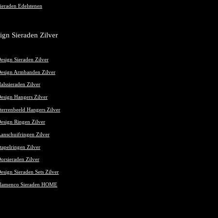
ieraden Edelstenen
ign Sieraden Zilver
esign Sieraden Zilver
esign Armbanden Zilver
alssieraden Zilver
esign Hangers Zilver
terrenbeeld Hangers Zilver
esign Ringen Zilver
anschuifringen Zilver
tapelringen Zilver
orsieraden Zilver
esign Sieraden Sets Zilver
lamenco Sieraden HOME