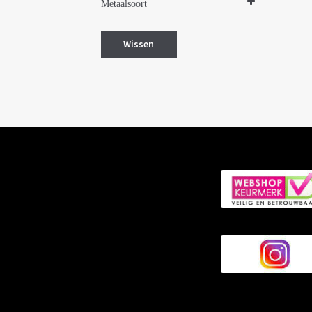
Metaalsoort
Zilver gerhodineerd
Wissen