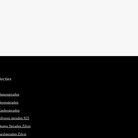
lecties
amessieraden
erensieraden
indersieraden
ilveren sieraden 925
esign Sieraden Zilver
arelsieraden Zilver