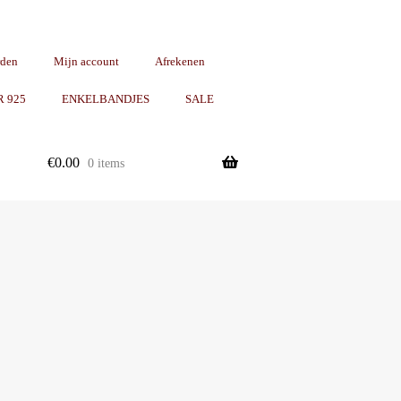
rden
Mijn account
Afrekenen
R 925
ENKELBANDJES
SALE
€
0.00
0 items