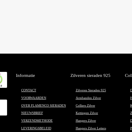
Informatie
Zilveren sieraden 925
Col
CONTACT
Zilveren Sieraden 925
D
VOORWAARDEN
Armbanden Zilver
H
OVER FLAMENCO SIERADEN
Colliers Zilver
K
NIEUWSBRIEF
Kettingen Zilver
Z
VERZENDMETHODE
Hangers Zilver
D
LEVERINGSBELEID
Hangers Zilver Letters
P