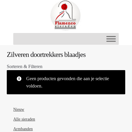
Ga
Ga
door
naar
naar
de
navigatie
inhoud
Zilveren doortrekkers blaadjes
Sorteren & Filteren
Geen producten gevonden die aan je selectie
voldoen.
Nieuw
Alle sieraden
Armbanden