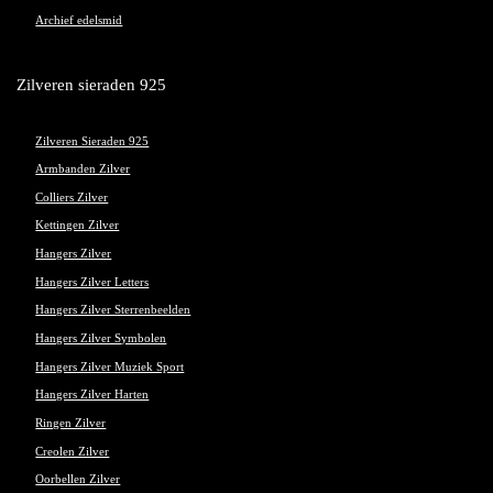
Archief edelsmid
Zilveren sieraden 925
Zilveren Sieraden 925
Armbanden Zilver
Colliers Zilver
Kettingen Zilver
Hangers Zilver
Hangers Zilver Letters
Hangers Zilver Sterrenbeelden
Hangers Zilver Symbolen
Hangers Zilver Muziek Sport
Hangers Zilver Harten
Ringen Zilver
Creolen Zilver
Oorbellen Zilver