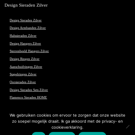
Design Sieraden Zilver
Design Sieraden Zilver
Design Armbanden Zilver
Halssieraden Zilver
Design Hangers Zilver
Sterrenbeeld Hangers Zilver
Design Ringen Zilver
Aanschuifringen Zilver
Stapelringen Zilver
Oorsieraden Zilver
Design Sieraden Sets Zilver
Flamenco Sieraden HOME
We gebruiken cookies om ervoor te zorgen dat onze website
zo soepel mogelijk draait. Ik ga akkoord met de privacy- en
© Flamenco Sieraden - Powered and maintained by
winkeltjes.net
cookieverklaring.