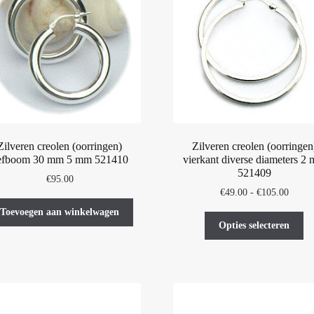
Zilveren creolen (oorringen)
Zilveren creolen (oorringen
efboom 30 mm 5 mm 521410
vierkant diverse diameters 2
521409
€
95.00
Prijskl
€
49.00
-
€
105.00
€49.0
Toevoegen aan winkelwagen
Di
tot
Opties selecteren
pr
€105.
he
me
var
De
op