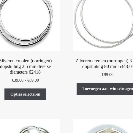
Zilveren creolen (oorringen)
Zilveren creolen (oorringen) 
dopsluiting 2.5 mm diverse
dopsluiting 80 mm 63437
diameters 62418
€
99.00
Prijsklasse:
€
39.00
-
€
69.00
€39.00
Toevoegen aan winkelwagen
Dit
tot
Opties selecteren
product
€69.00
heeft
meerdere
variaties.
Deze
optie