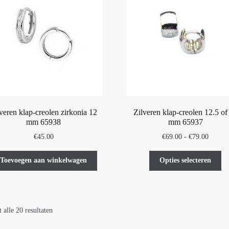
ka
ge
wo
op
de
pr
veren klap-creolen zirkonia 12
Zilveren klap-creolen 12.5 of
mm 65938
mm 65937
Prijskl
€
45.00
€
69.00
-
€
79.00
€69.00
Di
tot
Toevoegen aan winkelwagen
Opties selecteren
pr
€79.00
he
me
var
 alle 20 resultaten
De
op