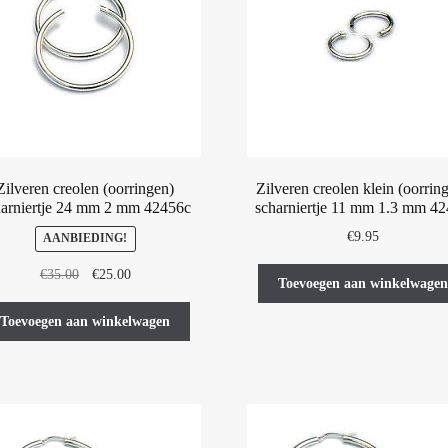
Zilveren creolen (oorringen)
Zilveren creolen klein (oorrin
harniertje 24 mm 2 mm 42456c
scharniertje 11 mm 1.3 mm 4
€
9.95
AANBIEDING!
Oorspronkelijke
Huidige
€
35.00
€
25.00
Toevoegen aan winkelwagen
prijs
prijs
was:
is:
Toevoegen aan winkelwagen
€35.00.
€25.00.