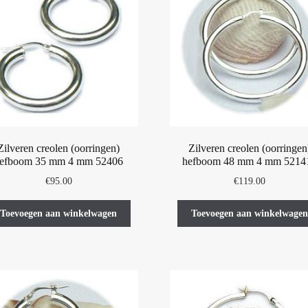
kan
gekozen
worden
op
de
productpagina
Zilveren creolen (oorringen)
Zilveren creolen (oorringen
efboom 35 mm 4 mm 52406
hefboom 48 mm 4 mm 5214
€
95.00
€
119.00
Toevoegen aan winkelwagen
Toevoegen aan winkelwagen