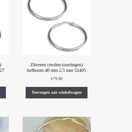
)
Zilveren creolen (oorringen)
27
hefboom 40 mm 2.5 mm 52405
€
79.00
Toevoegen aan winkelwagen