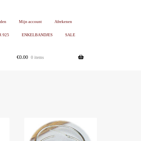
rden
Mijn account
Afrekenen
R 925
ENKELBANDJES
SALE
€
0.00
0 items