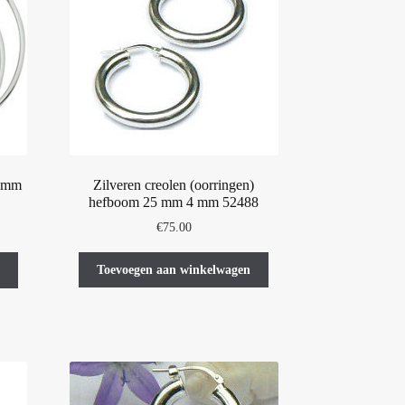
Zilveren creolen (oorringen)
3 mm
hefboom 25 mm 4 mm 52488
E
€
75.00
Toevoegen aan winkelwagen