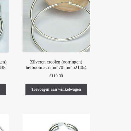
Zilveren creolen (oorringen)
gen)
hefboom 2.5 mm 70 mm 521464
438
€
119.00
Toevoegen aan winkelwagen