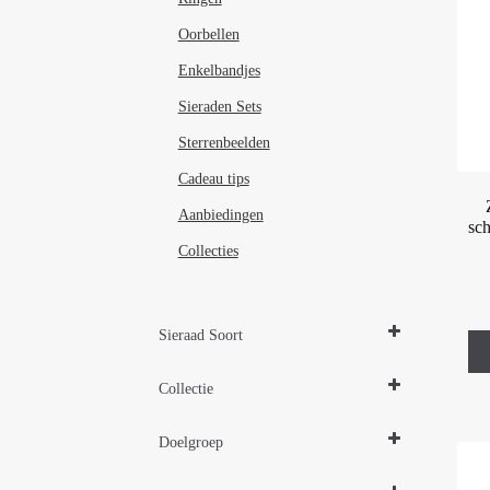
Oorbellen
Enkelbandjes
Sieraden Sets
Sterrenbeelden
Cadeau tips
Aanbiedingen
sc
Collecties
Sieraad Soort
Oorbellen
Collectie
Zilveren sieraden 925
Doelgroep
Damessieraden