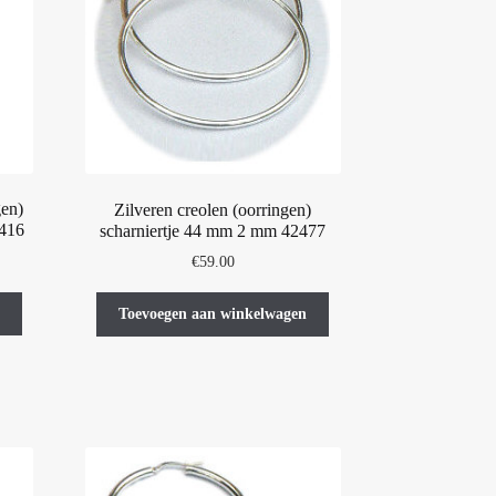
gen)
Zilveren creolen (oorringen)
2416
scharniertje 44 mm 2 mm 42477
€
59.00
Toevoegen aan winkelwagen