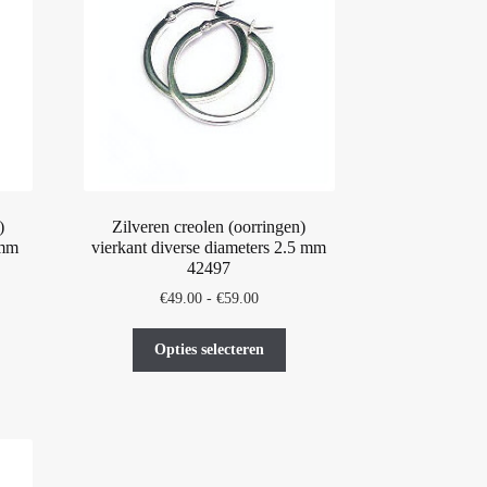
)
Zilveren creolen (oorringen)
 mm
vierkant diverse diameters 2.5 mm
42497
asse:
Prijsklasse:
€
49.00
-
€
59.00
0
€49.00
t
Dit
tot
Opties selecteren
oduct
product
00
€59.00
eft
heeft
erdere
meerdere
iaties.
variaties.
ze
Deze
tie
optie