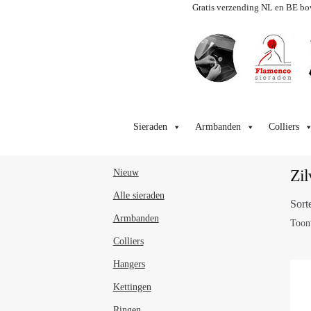
Gratis verzending NL en BE bo
Ga
Ga
door
naar
Sieraden
Armbanden
Colliers
naar
de
navigatie
inhoud
Zil
Nieuw
Alle sieraden
Sort
Armbanden
Toont
Colliers
Hangers
Kettingen
Ringen