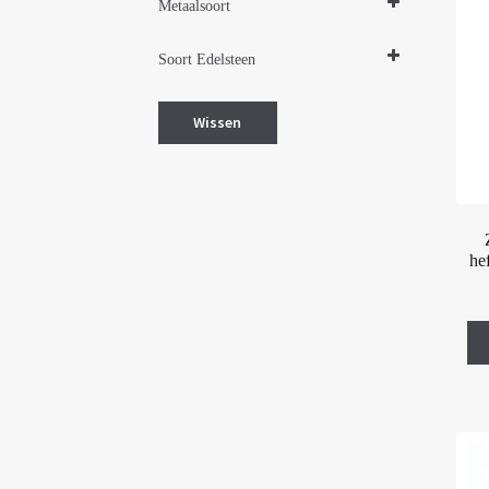
Metaalsoort
Zilver
Soort Edelsteen
Zilver gerhodineerd
Witte zirkonia (synth. steen)
Wissen
he