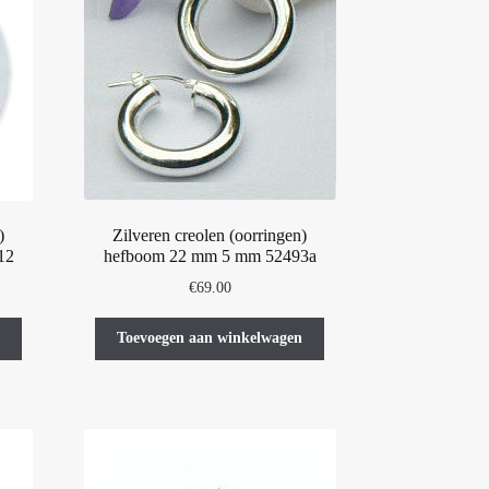
Zilveren creolen (oorringen)
)
hefboom 22 mm 5 mm 52493a
12
€
69.00
Toevoegen aan winkelwagen