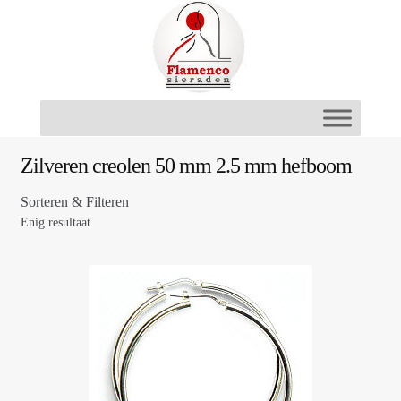
Ga
Ga
door
naar
naar
de
navigatie
inhoud
Zilveren creolen 50 mm 2.5 mm hefboom
Sorteren & Filteren
Enig resultaat