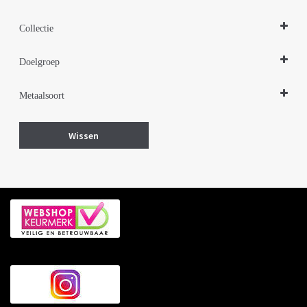
Oorbellen
Collectie
Zilveren sieraden 925
Doelgroep
Damessieraden
Metaalsoort
Zilver
Wissen