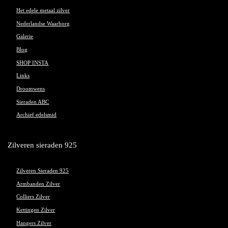
Het edele metaal zilver
Nederlandse Waarborg
Galerie
Blog
SHOP INSTA
Links
Droomwens
Sieraden ABC
Archief edelsmid
Zilveren sieraden 925
Zilveren Sieraden 925
Armbanden Zilver
Colliers Zilver
Kettingen Zilver
Hangers Zilver