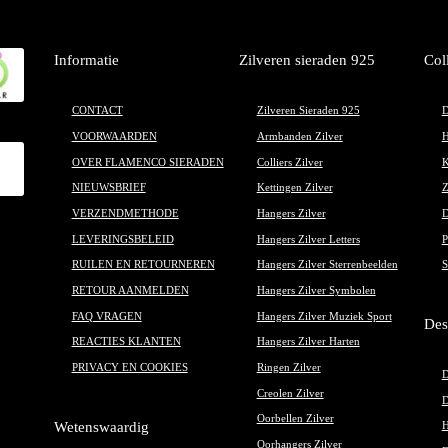
Informatie
Zilveren sieraden 925
Col
CONTACT
Zilveren Sieraden 925
D
VOORWAARDEN
Armbanden Zilver
H
OVER FLAMENCO SIERADEN
Colliers Zilver
K
NIEUWSBRIEF
Kettingen Zilver
Z
VERZENDMETHODE
Hangers Zilver
D
LEVERINGSBELEID
Hangers Zilver Letters
P
RUILEN EN RETOURNEREN
Hangers Zilver Sterrenbeelden
S
RETOUR AANMELDEN
Hangers Zilver Symbolen
FAQ VRAGEN
Hangers Zilver Muziek Sport
Des
REACTIES KLANTEN
Hangers Zilver Harten
PRIVACY EN COOKIES
Ringen Zilver
D
Creolen Zilver
D
Oorbellen Zilver
Wetenswaardig
H
Oorhangers Zilver