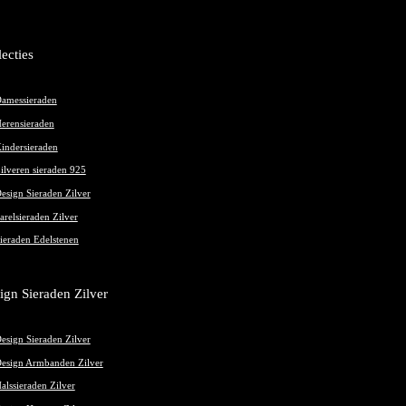
lecties
amessieraden
erensieraden
indersieraden
ilveren sieraden 925
esign Sieraden Zilver
arelsieraden Zilver
ieraden Edelstenen
ign Sieraden Zilver
esign Sieraden Zilver
esign Armbanden Zilver
alssieraden Zilver