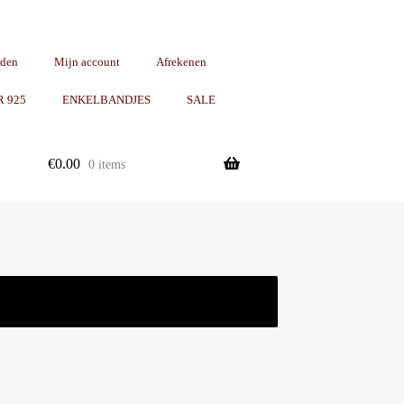
rden
Mijn account
Afrekenen
R 925
ENKELBANDJES
SALE
€
0.00
0 items