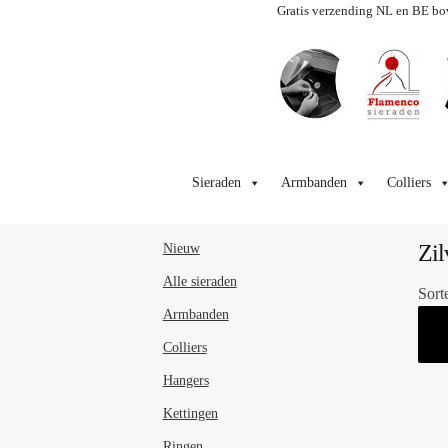
Gratis verzending NL en BE bo
Ga
Ga
door
naar
Sieraden
Armbanden
Colliers
naar
de
navigatie
inhoud
Zil
Nieuw
Alle sieraden
Sort
Armbanden
Colliers
Hangers
Kettingen
Ringen