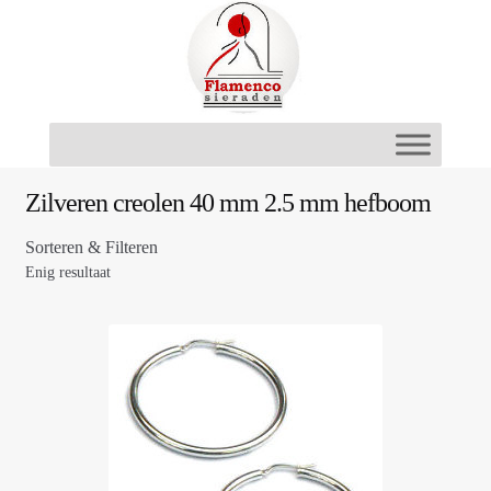
Ga
Ga
door
naar
naar
de
navigatie
inhoud
Zilveren creolen 40 mm 2.5 mm hefboom
Sorteren & Filteren
Enig resultaat