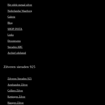
Het edele metaal zilver
Nederlandse Waarborg
Galerie
Blog
SHOP INSTA
Links
Droomwens
Sieraden ABC
Archief edelsmid
Zilveren sieraden 925
Zilveren Sieraden 925
Armbanden Zilver
Colliers Zilver
Kettingen Zilver
Hangers Zilver