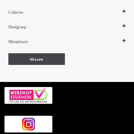
Oorbellen
Collectie
Zilveren sieraden 925
Doelgroep
Damessieraden
Metaalsoort
Zilver
Wissen